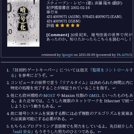
スティーブン・レビー (著), 斉藤 隆央 (翻訳)
紀伊國屋書店 2002-02-16
単行本
4314009071 (ASIN), 9784314009072 (EAN),
4314009071 (ISBN)
評価
[Comment]
20世紀末，暗号技術の世界で何が
あったのか。知りたかったらこちらを読むべし！
reviewed by
Spiegel
on
2015-03-09
(powered by
PA-APIv5
)
「技術的ゲートキーパー」については拙文「
監視をコントロールす
る
」を参考にどうぞ。
↩︎
コンピュータの世界で言う「リアルタイム」は決められた時間以内に
特定の処理を完了することが保証されていることを指す。
↩︎
他にも欧州規格の
MOST
や Maxim 社製の
GMSL
といったものもあ
る。また近年では，こうした複数のネットワークを Ethernet で統一
しようという動きもある。
↩︎
故に暗号システムを実装する際には必ず複数のアルゴリズムを実装ま
たは実装可能にする必要がある。
↩︎
もちろんプログラミング言語側でも努力をしているよ。先日紹介した
「
null 安全
」もうそうした努力のひとつである。
↩︎