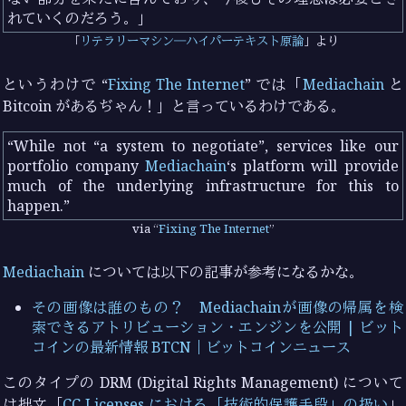
れていくのだろう。
リテラリーマシン―ハイパーテキスト原論
より
というわけで “
Fixing The Internet
” では「
Mediachain
と
Bitcoin があるぢゃん！」と言っているわけである。
While not “a system to negotiate”, services like our
portfolio company
Mediachain
‘s platform will provide
much of the underlying infrastructure for this to
happen.
via
Fixing The Internet
Mediachain
については以下の記事が参考になるかな。
その画像は誰のもの？ Mediachainが画像の帰属を検
索できるアトリビューション・エンジンを公開 | ビット
コインの最新情報 BTCN｜ビットコインニュース
このタイプの DRM (Digital Rights Management) について
は拙文「
CC Licenses における「技術的保護手段」の扱い
」