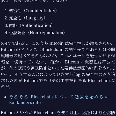
覚えておられるだろうか。 すなわち
機密性（Confidentiality）
完全性（Integrity）
認証（Authentication）
否認防止（Non-repudiation）
6
の4つである
。 このうち Bitcoin は完全性しか満たさない。
Bitcoin のアドレス（Blockchain の識別子でもある）は公開
鍵暗号の鍵ペアそのものだが，これとユーザを紐付かせる情
報を一切持っていない。 確かに Bitcoin に機密性は不要だ
が，他の認証や否認防止といった要件は意図的に削除されて
いる。 そうすることによってひたすら log の完全性のみを追
求したのが Bitcoin でありその中核技術たる Blockchain な
のだ。
そろそろ Blockchain について勉強を始めるか —
Baldanders.info
Bitcoin というか Blockchain を使う以上，認証および否認防