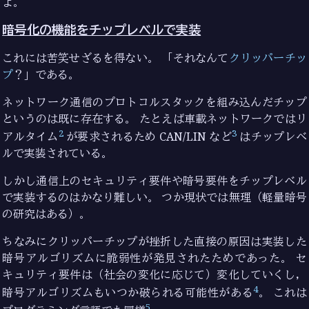
よ。
暗号化の機能をチップレベルで実装
これには苦笑せざるを得ない。 「それなんて
クリッパーチッ
プ
？」である。
ネットワーク通信のプロトコルスタックを組み込んだチップ
というのは既に存在する。 たとえば車載ネットワークではリ
2
3
アルタイム
が要求されるため CAN/LIN など
はチップレベ
ルで実装されている。
しかし通信上のセキュリティ要件や暗号要件をチップレベル
で実装するのはかなり難しい。 つか現状では無理（軽量暗号
の研究はある）。
ちなみにクリッパーチップが挫折した直接の原因は実装した
暗号アルゴリズムに脆弱性が発見されたためであった。 セ
キュリティ要件は（社会の変化に応じて）変化していくし，
4
暗号アルゴリズムもいつか破られる可能性がある
。 これは
5