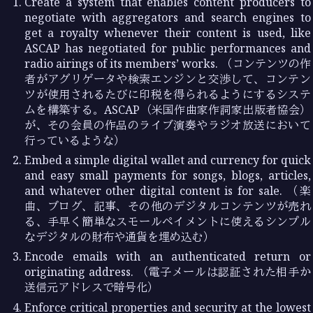
Create a system that enables content producers to
negotiate with aggregators and search engines to
get a royalty whenever their content is used, like
ASCAP has negotiated for public performances and
radio airings of its members’ works. （コンテンツの作
者がアグリゲータや検索エンジンと交渉して、コンテン
ツが使用されるたびに印税を得られるようにするシステ
ムを構築する。ASCAP（米国作曲家作詞家出版者協会）
が、その会員の作品のライブ演奏やラジオ放送において
行っているような）
Embed a simple digital wallet and currency for quick
and easy small payments for songs, blogs, articles,
and whatever other digital content is for sale. （楽
曲、ブログ、記事、その他のデジタルコンテンツが売れ
る、手早く簡単なスモールペイメントに使えるシンプル
なデジタルの財布や通貨を埋め込む）
Encode emails with an authenticated return or
originating address. （電子メールは認証された相手か
送信元アドレスで暗号化）
Enforce critical properties and security at the lowest