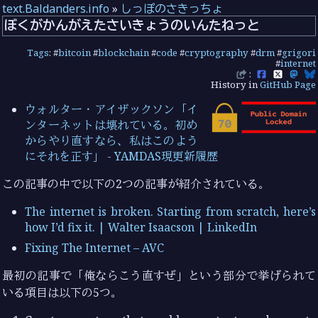
text.Baldanders.info
»
しっぽのさきっちょ
ぼくがかんがえたさいきょうのいんたねっと
Tags
: #
bitcoin
#
blockchain
#
code
#
cryptography
#
drm
#
grigori
#
internet
:
History in
GitHub Page
ウォルター・アイザックソン「イ
ンターネットは壊れている。初め
からやり直すなら、私はこのよう
にそれを正す」 - YAMDAS現更新履歴
この記事の中で以下の2つの記事が紹介されている。
The internet is broken. Starting from scratch, here’s
how I’d fix it. | Walter Isaacson | LinkedIn
Fixing The Internet – AVC
最初の記事で「俺ならこう直すぜ」という部分で挙げられて
いる項目は以下の5つ。