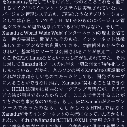
をXanaduは想定しているけれど、今のところこれを可能に
するマイクロペイメント・システムは実現されていない。
バージョン管理システムも、CVSのようなアプリケーション
としては存在していても、HTMLそのものにバージョン管
理システムが埋め込まれているわけではない。そして、
XanaduとWorld Wide Web(インターネット)の歴史を隔て
る一番の要因は、開発方法そのもの。インターネットは徹
底してオープンな姿勢を貫いてきた。勿論例外も存在する
けれど、基本的にソースは公開されることが原則で、だか
らこそGPLやLinuxなどといったものが生まれて来た。それ
に対して Xanaduはソースの内容を一切公開せず特許化して
しまっている。だから、ネルソンの語るXanaduの理想郷が
どれだけ素晴らしいものであったとしても、開発グループ
に入ることができなければ、Xanaduに関わることはできな
い。HTMLは確かに貧弱なマークアップ言語だが、その記
述方法が簡単であったからこそ、ここまで普及することが
できたのも事実なのである。もし、仮にXanaduがオープン
ソースであったのなら、もしかしたらHTMLではなく
Xanaduが今のインターネットの主流になっていたのかもし
れない。それでもXanaduはHTMLやXMLで実現できそうに
ない部分を未だに含んでおり、今後もその理念は必要とさ