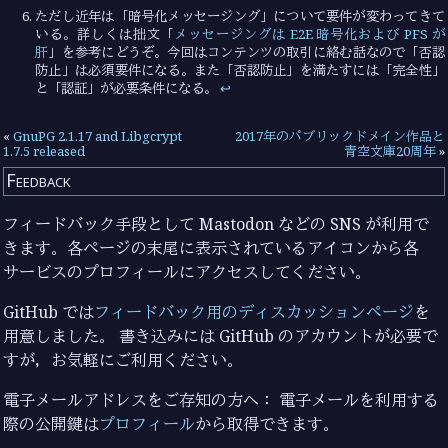
ただし近年は「暗号化メッセージング」について要件が変わってきて
いる。詳しくは拙文「
メッセージングは E2E 暗号化および PFS が
肝
」を参考にどうぞ。今回はコンテンツの取引に絡む話なので「否認
防止」は必須要件になる。また「否認防止」を満たすには「完全性」
と「認証」が必要条件になる。
↩︎
«
GnuPG 2.1.17 and Libgcrypt
2017年のパブリックドメイン作品と
1.7.5 released
青空文庫20周年
»
Feedback
フィードバック手段として Mastodon などの SNS が利用で
きます。各ページの末尾に表示されているアイコンから各
サービスのプロフィールにアクセスしてください。
GitHub では
フィードバック用のディスカッションページ
を
用意しました。 書き込みには GitHub のアカウントが必要で
すが，お気軽にご利用ください。
電子メールアドレスをご存知の方へ： 電子メールを利用する
際の公開鍵は
プロフィール
から取得できます。