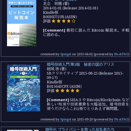
足立 明穂 (著)
2014-02-01 (Release 2014-02-01)
Kindle版
B00I6IT1U8 (ASIN)
評価
[Comment]
最初に読んだ Bitcoin 解説本。手軽
に読める。
reviewed by
Spiegel
on
2015-04-02
(powered by
PA-APIv5
)
暗号技術入門 第3版 秘密の国のアリス
結城 浩 (著)
SBクリエイティブ 2015-08-25 (Release 2015-
09-17)
Kindle版
B015643CPE (ASIN)
評価
[Comment]
SHA-3 や Bitcoin/Blockchain など
新しい知見や技術要素を大幅追加。暗号技術を
使うだけならこれ1冊でとりあえず無問題。
reviewed by
Spiegel
on
2015-09-20
(powered by
PA-APIv5
)
暗号化 プライバシーを救った反乱者たち