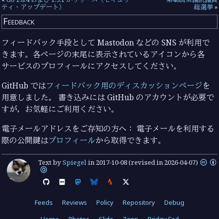
ティ・アップデート）
総選挙
»
Feedback
フィードバック手段として Mastodon などの SNS が利用で
きます。各ページの末尾に表示されているアイコンから各
サービスのプロフィールにアクセスしてください。
GitHub では
フィードバック用のディスカッションページ
を
用意しました。 書き込みには GitHub のアカウントが必要で
すが，お気軽にご利用ください。
電子メールアドレスをご存知の方へ： 電子メールを利用する
際の公開鍵は
プロフィール
から取得できます。
Text by
Spiegel
in
2017-10-08
(revised in 2026-04-07)
Feeds
Reviews
Policy
Repository
Debug