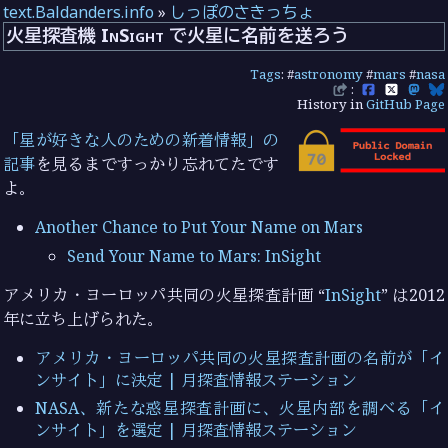
text.Baldanders.info
»
しっぽのさきっちょ
火星探査機 InSight で火星に名前を送ろう
Tags
: #
astronomy
#
mars
#
nasa
:
History in
GitHub Page
「星が好きな人のための新着情報」の
記事
を見るまですっかり忘れてたです
よ。
Another Chance to Put Your Name on Mars
Send Your Name to Mars: InSight
アメリカ・ヨーロッパ共同の火星探査計画 “
InSight
” は2012
年に立ち上げられた。
アメリカ・ヨーロッパ共同の火星探査計画の名前が「イ
ンサイト」に決定 | 月探査情報ステーション
NASA、新たな惑星探査計画に、火星内部を調べる「イ
ンサイト」を選定 | 月探査情報ステーション