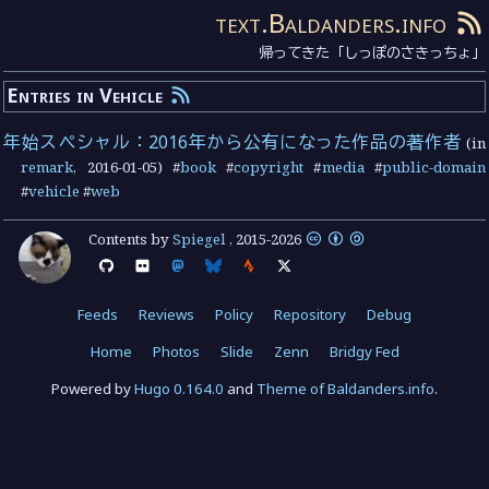
text.Baldanders.info
帰ってきた「しっぽのさきっちょ」
Entries in Vehicle
年始スペシャル：2016年から公有になった作品の著作者
(in
remark
,
2016-01-05
) #
book
#
copyright
#
media
#
public-domain
#
vehicle
#
web
Contents by
Spiegel
,
2015
-
2026
Feeds
Reviews
Policy
Repository
Debug
Home
Photos
Slide
Zenn
Bridgy Fed
Powered by
Hugo 0.164.0
and
Theme of Baldanders.info
.