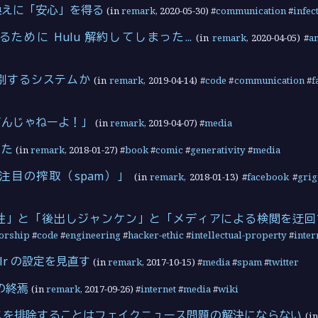
換えに「安心」を得る
(in
remark
,
2020-05-30
) #
communication
#
infec
ために Hulu 解約してしまった...
(in
remark
,
2020-04-05
) #
a
差別するシステムか
(in
remark
,
2019-04-14
) #
code
#
communication
#
f
てんじゃねーよ！」
(in
remark
,
2019-04-07
) #
media
した
(in
remark
,
2018-01-27
) #
book
#
comic
#
generativity
#
media
注目の搾取（spam）」
(in
remark
,
2018-01-13
) #
facebook
#
grig
性」と「後出しジャンケン」と「メディアによる検閲を迂回
orship
#
code
#
engineering
#
hacker-ethic
#
intellectual-property
#
inter
umblr の設定を見直す
(in
remark
,
2017-10-15
) #
media
#
spam
#
twitter
代の終焉
(in
remark
,
2017-09-26
) #
internet
#
media
#
wiki
スを排除することはフェイクニュース問題の解決にならない
(i