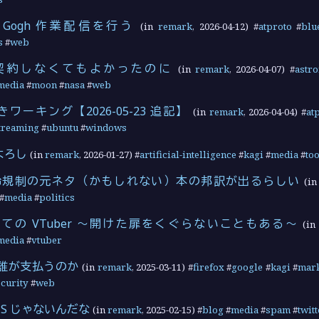
e で Gogh 作業配信を行う
(in
remark
,
2026-04-12
) #
atproto
#
blu
s
#
web
契約しなくてもよかったのに
(in
remark
,
2026-04-07
) #
astr
media
#
moon
#
nasa
#
web
ぱきワーキング【2026-05-23 追記】
(in
remark
,
2026-04-04
) #
at
treaming
#
ubuntu
#
windows
かよろし
(in
remark
,
2026-01-27
) #
artificial-intelligence
#
kagi
#
media
#
to
 年齢規制の元ネタ（かもしれない）本の邦訳が出るらしい
(i
#
media
#
politics
ての VTuber 〜開けた扉をくぐらないこともある〜
(i
media
#
vtuber
は誰が支払うのか
(in
remark
,
2025-03-11
) #
firefox
#
google
#
kagi
#
mark
ecurity
#
web
SNS じゃないんだな
(in
remark
,
2025-02-15
) #
blog
#
media
#
spam
#
twitt