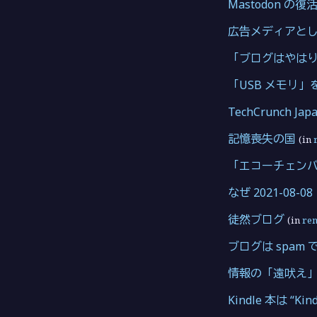
Mastodon の復
広告メディアとしての
「ブログはやは
「USB メモリ」
TechCrunch 
記憶喪失の国
(in
「エコーチェン
なぜ 2021-08
徒然ブログ
(in
re
ブログは spam
情報の「遠吠え
Kindle 本は “K