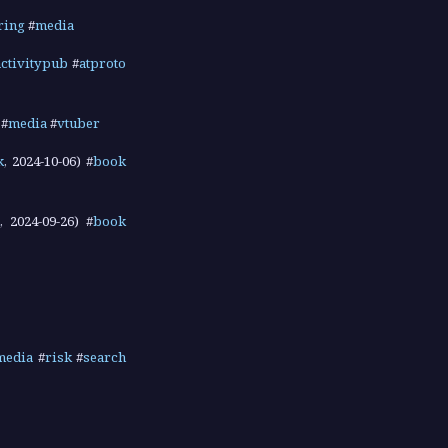
ring
#
media
activitypub
#
atproto
#
media
#
vtuber
k
,
2024-10-06
) #
book
,
2024-09-26
) #
book
media
#
risk
#
search