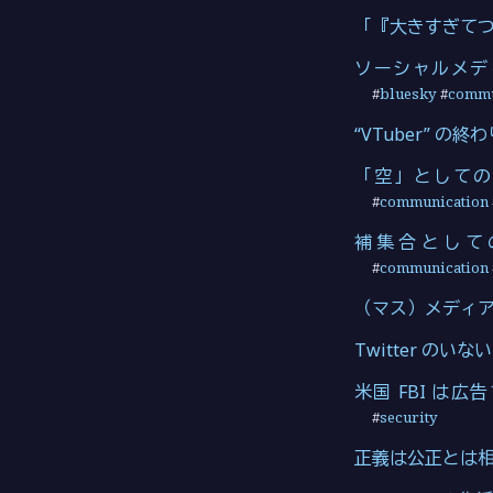
「『大きすぎて
ソーシャルメデ
#
bluesky
#
commu
“VTuber” の
「空」としての 
#
communication
補集合としての
#
communication
（マス）メディ
Twitter のい
米国 FBI は
#
security
正義は公正とは