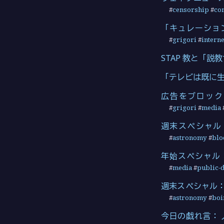
#
censorship
#
co
「キュレーショ
#
grigori
#
interne
STAP 教と「説
「テレビは既に
広告をブロックし
#
grigori
#
media
週末スペシャル： 
#
astronomy
#
blo
年始スペシャル
#
media
#
public-
週末スペシャル：
#
astronomy
#
boi
今日の戯れ言：