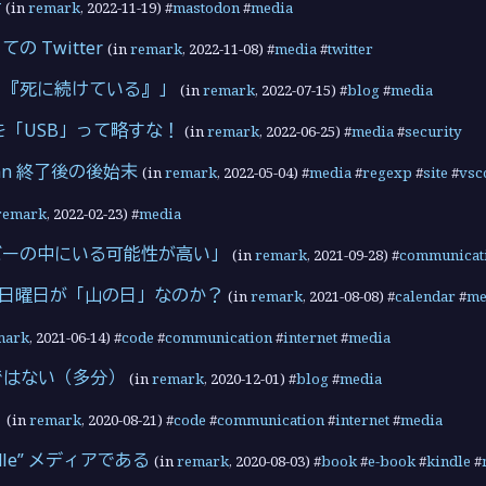
活
(in
remark
,
2022-11-19
) #
mastodon
#
media
 Twitter
(in
remark
,
2022-11-08
) #
media
#
twitter
り『死に続けている』」
(in
remark
,
2022-07-15
) #
blog
#
media
を「USB」って略すな！
(in
remark
,
2022-06-25
) #
media
#
security
Japan 終了後の後始末
(in
remark
,
2022-05-04
) #
media
#
regexp
#
site
#
vsc
remark
,
2022-02-23
) #
media
バーの中にいる可能性が高い」
(in
remark
,
2021-09-28
) #
communicat
-08 日曜日が「山の日」なのか？
(in
remark
,
2021-08-08
) #
calendar
#
me
mark
,
2021-06-14
) #
code
#
communication
#
internet
#
media
 ではない（多分）
(in
remark
,
2020-12-01
) #
blog
#
media
」
(in
remark
,
2020-08-21
) #
code
#
communication
#
internet
#
media
indle” メディアである
(in
remark
,
2020-08-03
) #
book
#
e-book
#
kindle
#