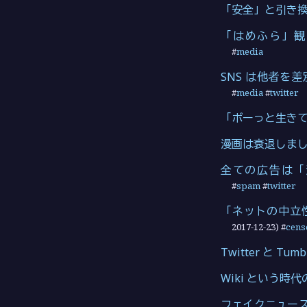
「安全」と引き
「はめふら」観る
#
media
SNS は他者を
#
media
#
twitter
「ボーっと生き
漫画は衰退しま
全ての広告は「
#
spam
#
twitter
「ネットの中立
2017-12-23
) #
cens
Twitter と T
Wiki という時
フェイクニュー