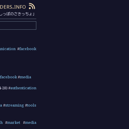
ders.info
しっぽのさきっちょ」
nication
#
facebook
facebook
#
media
4-28
) #
authentication
a
#
streaming
#
tools
ch
#
market
#
media