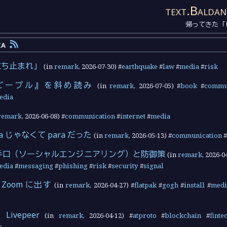
text.Baldan
帰ってきた「
ia
立ち止まれ」
(in
remark
,
2026-07-30
) #
earthquake
#
law
#
media
#
risk
ピープル』を斜め読み
(in
remark
,
2026-07-05
) #
book
#
commu
edia
remark
,
2026-06-08
) #
communication
#
internet
#
media
eta じゃなくて para だった
(in
remark
,
2026-05-13
) #
communication
#
の攻撃手口（ソーシャルエンジニアリング）と防御策
(in
remark
,
2026-0
edia
#
messaging
#
phishing
#
risk
#
security
#
signal
 Zoom に出す
(in
remark
,
2026-04-27
) #
flatpak
#
gogh
#
install
#
medi
 Livepeer
(in
remark
,
2026-04-12
) #
atproto
#
blockchain
#
finte
s