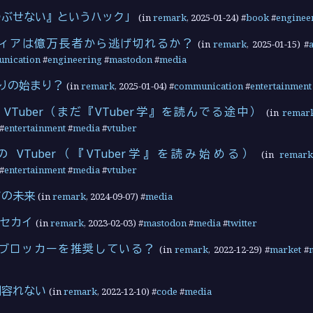
つぶせない』というハック」
(in
remark
,
2025-01-24
) #
book
#
enginee
ィアは億万長者から逃げ切れるか？
(in
remark
,
2025-01-15
) #
nication
#
engineering
#
mastodon
#
media
終わりの始まり？
(in
remark
,
2025-01-04
) #
communication
#
entertainment
VTuber（まだ『VTuber学』を読んでる途中）
(in
remar
#
entertainment
#
media
#
vtuber
 VTuber（『VTuber学』を読み始める）
(in
remark
#
entertainment
#
media
#
vtuber
アの未来
(in
remark
,
2024-09-07
) #
media
ないセカイ
(in
remark
,
2023-02-03
) #
mastodon
#
media
#
twitter
広告ブロッカーを推奨している？
(in
remark
,
2022-12-29
) #
market
#
相容れない
(in
remark
,
2022-12-10
) #
code
#
media