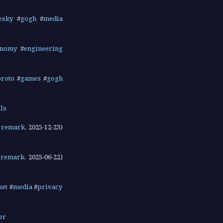
esky
#
gogh
#
media
onomy
#
engineering
proto
#
games
#
gogh
ols
n
remark
,
2025-12-23
)
n
remark
,
2025-06-22
)
et
#
media
#
privacy
er