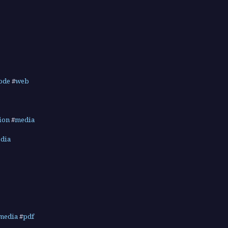
ode
#
web
ion
#
media
dia
media
#
pdf