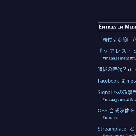
Entries in Med
「寄付する前に
『ケアレス・
#
management
#
m
追従の時代？
(in
Facebook は m
Signal へ
#
management
#
m
OBS 合成映像を
#
ubuntu
Streamplace と
#
streaming
#
tool