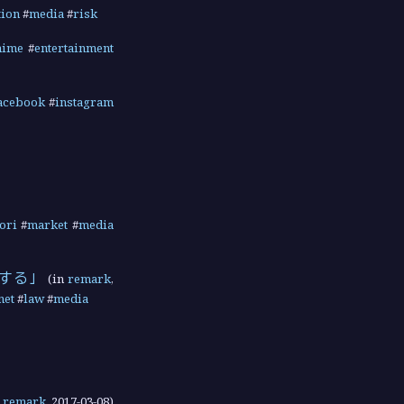
tion
#
media
#
risk
nime
#
entertainment
acebook
#
instagram
ori
#
market
#
media
する」
(in
remark
,
net
#
law
#
media
n
remark
,
2017-03-08
)