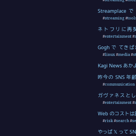
Streamplac
#
streaming
#
tool
ネトフリに再
#
entertainment
#
Gogh で てき
#
linux
#
media
#
s
Kagi News あ
昨今の SNS
#
communication
ガヴァネスとし
#
entertainment
#
Web のコスト
#
risk
#
search
#
s
やっぱ 𝕏 って 