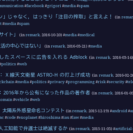
mmunication
#
facebook
#
grigori
#
media
#
spam
ン」じゃなく，はっきり「注目の搾取」と言えよ！
(in
rema
t
#
media
#
spam
教サイト」
(in
remark
,
2016-10-20
) #
media
#
medical
生活の中心ではない」
(in
remark
,
2016-03-21
) #
media
たスペースに広告を入れる Adblock
(in
remark
,
2016-03-14
#
politics
#
web
X 線天文衛星 ASTRO-H の打上げ成功
(in
remark
,
2016-02-2
ckchain
#
media
#
politics
#
privacy
#
programming
#
risk
#
security
#
te
：2016年から公有になった作品の著作者
(in
remark
,
2016-01-0
domain
#
vehicle
#
web
 太陽系外惑星命名コンテスト
(in
remark
,
2015-12-19
) #
android
#
a
nc
#
code
#
exoplanet
#
hiroshima
#
iau
#
law
#
media
 人工知能で弁護士は絶滅するか
(in
remark
,
2015-11-03
) #
artificial