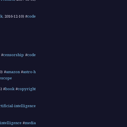
rk
,
2016-12-10
) #
code
) #
censorship
#
code
0
) #
amazon
#
astro-h
lescope
5
) #
book
#
copyright
rtificial-intelligence
-intelligence
#
media