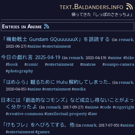
text.Baldanders.info
帰ってきた「しっぽのさきっちょ」
Entries in Anime
「機動戦士 Gundam GQuuuuuuX」を誤読する
(in
remark
,
2025-06-27
) #
anime
#
entertainment
今日の戯れ言 2025-04-19
(in
remark
,
2025-04-19
) #
anime
#
bike
#
book
#
comic
#
entertainment
#
matsue
#
osanpo-camera
#
photography
「はめふら」観るために Hulu 解約してしまった...
(in
remark
,
2020-04-05
) #
anime
#
entertainment
#
media
日本には「創造的なコモンズ」など成立し得ないことがよっ
く分かったよ
(in
remark
,
2017-09-27
) #
anime
#
code
#
copyright
#
creative-commons
#
intellectual-property
#
law
「けもフレ」をへびろてする，他
(in
remark
,
2017-07-03
) #
anime
#
entertainment
#
games