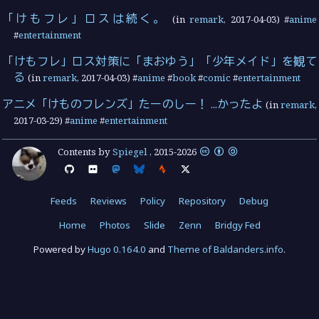
「けもフレ」ロスは続く。
(in
remark
,
2017-04-03
) #
anime
#
entertainment
「けもフレ」ロス対策に「まおゆう」「少年メイド」を観て
る
(in
remark
,
2017-04-03
) #
anime
#
book
#
comic
#
entertainment
アニメ「けものフレンズ」たーのしー！ ...かったよ
(in
remark
,
2017-03-29
) #
anime
#
entertainment
Contents by
Spiegel
,
2015
-
2026
Feeds
Reviews
Policy
Repository
Debug
Home
Photos
Slide
Zenn
Bridgy Fed
Powered by
Hugo 0.164.0
and
Theme of Baldanders.info
.