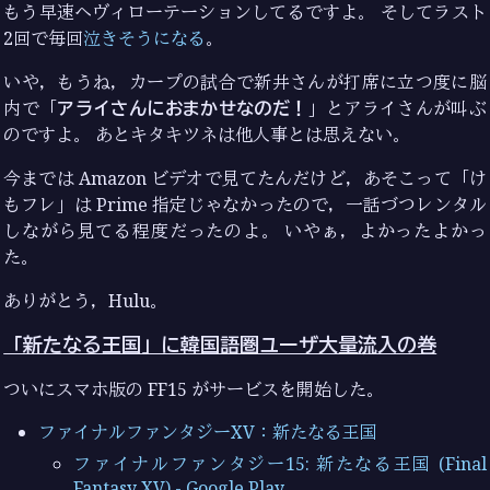
もう早速ヘヴィローテーションしてるですよ。 そしてラスト
2回で毎回
泣きそうになる
。
いや，もうね，カープの試合で新井さんが打席に立つ度に脳
内で「
アライさんにおまかせなのだ！
」とアライさんが叫ぶ
のですよ。 あとキタキツネは他人事とは思えない。
今までは Amazon ビデオで見てたんだけど，あそこって「け
もフレ」は Prime 指定じゃなかったので，一話づつレンタル
しながら見てる程度だったのよ。 いやぁ，よかったよかっ
た。
ありがとう，Hulu。
「新たなる王国」に韓国語圏ユーザ大量流入の巻
ついにスマホ版の FF15 がサービスを開始した。
ファイナルファンタジーXV：新たなる王国
ファイナルファンタジー15: 新たなる王国 (Final
Fantasy XV) - Google Play