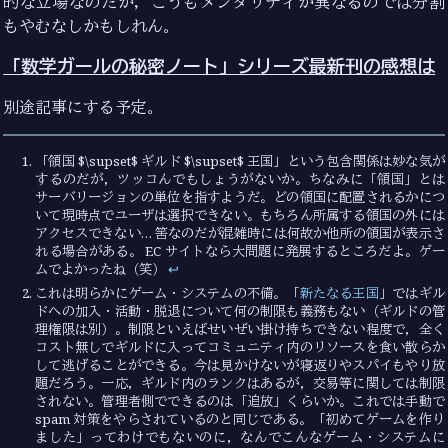
的な立場なのだが，こうもメンタリティが異なるのでは分割
もやむなしかもしれん。
「数学ガールの秘密ノート」シリーズ最新刊の感想は
別途記事にする予定。
「領国 $\supset$ ギルド $\supset$ 王国」という包含関係は妙な気が
するのだが，ツッコんでもしょうがないか。ちなみに「領国」とは
サーバリージョンの単位を指すようだ。どの領国に配置されるかにつ
いて現時点でユーザは選択できない。もちろん所属する領国の外には
アクセスできない… 筈なのだが混雑時には何故か他所の領国が表示さ
れる場合がある。 EC サイトなら大問題に発展するところだよ。ゲー
ムでよかったね（笑）
↩︎
これは明らかにゲーム・システムの不備。「
新たなる王国
」ではギル
ドへの加入・活動・脱退について何の制限も義務もない（ギルドの管
理権限は別）。制限といえばせいぜい掛け持ちできない程度で，全く
コスト無しでギルドに入ってコミュニティ内のリソースを食い散らか
して逃げることができる。今は見かけないが寝返りやスパイもやり放
題だろう。一応，ギルド内のランクはあるが，交易等に関しては制限
されない。管理者側でできるのは「追放」くらいか。これでは手動で
spam 対策をやらされているのと同じである。「初めてゲームを作り
ました」ってわけでもないのに，なんでこんなゲーム・システムに