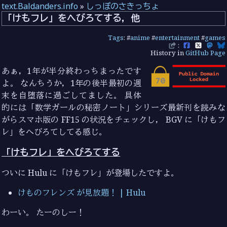
text.Baldanders.info
»
しっぽのさきっちょ
「けもフレ」をへびろてする，他
Tags
: #
anime
#
entertainment
#
games
:
History in
GitHub Page
あぁ，1年が半分終わっちまったです
よ。 なんちうか，1年の後半最初の週
末を自堕落に過ごしてました。 具体
的には「数学ガールの秘密ノート」シリーズ最新刊を読みな
がらスマホ版の FF15 の状況をチェックし， BGV に「けもフ
レ」をへびろてしてる感じ。
「けもフレ」をへびろてする
ついに Hulu に「けもフレ」が登場したですよ。
けものフレンズ が見放題！ | Hulu
わーい。 たーのしー！