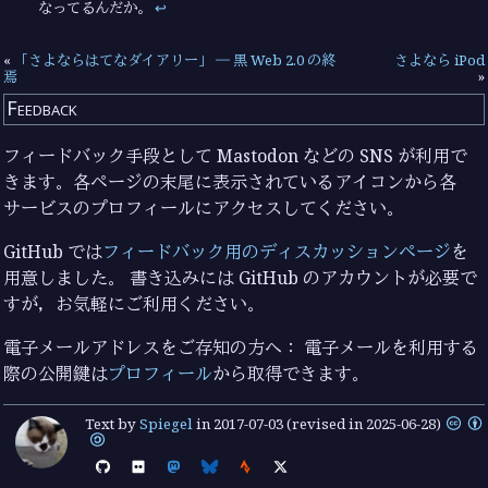
なってるんだか。
↩︎
«
「さよならはてなダイアリー」 ― 黒 Web 2.0 の終
さよなら iPod
焉
»
Feedback
フィードバック手段として Mastodon などの SNS が利用で
きます。各ページの末尾に表示されているアイコンから各
サービスのプロフィールにアクセスしてください。
GitHub では
フィードバック用のディスカッションページ
を
用意しました。 書き込みには GitHub のアカウントが必要で
すが，お気軽にご利用ください。
電子メールアドレスをご存知の方へ： 電子メールを利用する
際の公開鍵は
プロフィール
から取得できます。
Text by
Spiegel
in
2017-07-03
(revised in 2025-06-28)