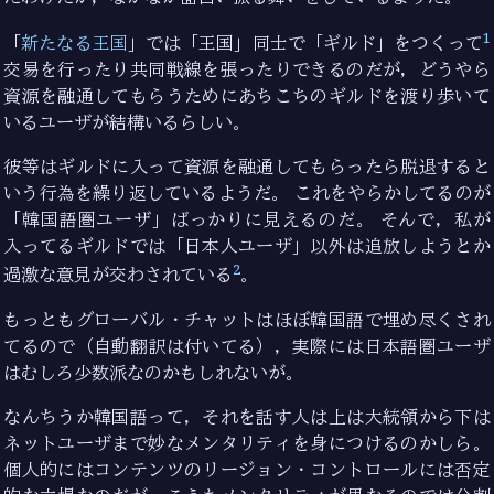
1
「
新たなる王国
」では「王国」同士で「ギルド」をつくって
交易を行ったり共同戦線を張ったりできるのだが，どうやら
資源を融通してもらうためにあちこちのギルドを渡り歩いて
いるユーザが結構いるらしい。
彼等はギルドに入って資源を融通してもらったら脱退すると
いう行為を繰り返しているようだ。 これをやらかしてるのが
「韓国語圏ユーザ」ばっかりに見えるのだ。 そんで，私が
入ってるギルドでは「日本人ユーザ」以外は追放しようとか
2
過激な意見が交わされている
。
もっともグローバル・チャットはほぼ韓国語で埋め尽くされ
てるので（自動翻訳は付いてる），実際には日本語圏ユーザ
はむしろ少数派なのかもしれないが。
なんちうか韓国語って，それを話す人は上は大統領から下は
ネットユーザまで妙なメンタリティを身につけるのかしら。
個人的にはコンテンツのリージョン・コントロールには否定