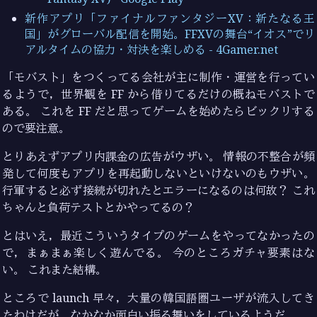
新作アプリ「ファイナルファンタジーXV：新たなる王
国」がグローバル配信を開始。FFXVの舞台“イオス”でリ
アルタイムの協力・対決を楽しめる - 4Gamer.net
「モバスト」をつくってる会社が主に制作・運営を行ってい
るようで，世界観を FF から借りてるだけの概ねモバストで
ある。 これを FF だと思ってゲームを始めたらビックリする
ので要注意。
とりあえずアプリ内課金の広告がウザい。 情報の不整合が頻
発して何度もアプリを再起動しないといけないのもウザい。
行軍すると必ず接続が切れたとエラーになるのは何故？ これ
ちゃんと負荷テストとかやってるの？
とはいえ，最近こういうタイプのゲームをやってなかったの
で，まぁまぁ楽しく遊んでる。 今のところガチャ要素はな
い。 これまた結構。
ところで launch 早々，大量の韓国語圏ユーザが流入してき
たわけだが，なかなか面白い振る舞いをしているようだ。