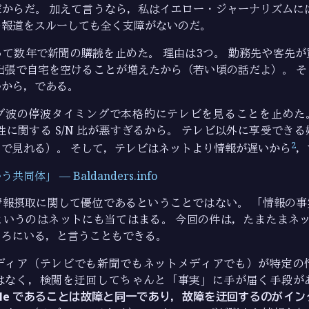
からだ。 加えて言うなら，私はイエロー・ジャーナリズムに
の報道をスルーしても全く支障がないのだ。
て数年で新聞の購読を止めた。 理由は3つ。 勤務先や客先
出張で自宅を空けることが増えたから（若い頃の話だよ）。 
いから，である。
グ波の停波タイミングで本格的にテレビを見ることを止めた。
性に関する S/N 比が悪すぎるから。 テレビ以外に享受でき
2
で見れる）。 そして，テレビはネットより情報が遅いから
，
同体」 — Baldanders.info
報摂取に関して優位であるということではない。 「情報の事実
というのはネットにも当てはまる。 今回の件は，たまたまネッ
ころにいる，と言うこともできる。
ディア（テレビでも新聞でもネットメディアでも）が特定の
はなく，検閲を迂回してちゃんと「事実」に手が届く手段が
hable であることは故障と同一であり，故障を迂回するのがイ