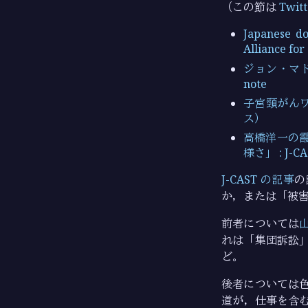
（この節は
Twi
Japanese do
Alliance for
ジョン・マド
note
子宮頸がんワ
ス）
高橋洋一の
様さ」 : J-
J-CAST の記事
の
か，または「被害
前者については
れは「集団訴訟
ど。
後者については
道が，仕事を含