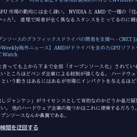
PU 市場の動向には全く疎い。 NVIDIA と AMD で一種の
1
かった
。 道理で両者が全く異なるスタンスをとってるのに競
ンソースのグラフィックスドライバの開発を支援へ - CNET Ja
Weekly海外ニュース】AMDがドライバを含めたGPUソフ
 Watch
と言っても上から下まで全部「オープンソース化」されてい
近いところほどベンダ企業による統制が強くなる。 ハードウェ
うという動きはあるにはあるが市場にインパクトを与えるほど
出しジャンケン」がライセンスとして有効なのかどうか甚だ疑
い。 他のハードウェア企業の幾つかはこれに便乗するだろう
ープンソースなんか鼻糞である。
検閲を迂回する