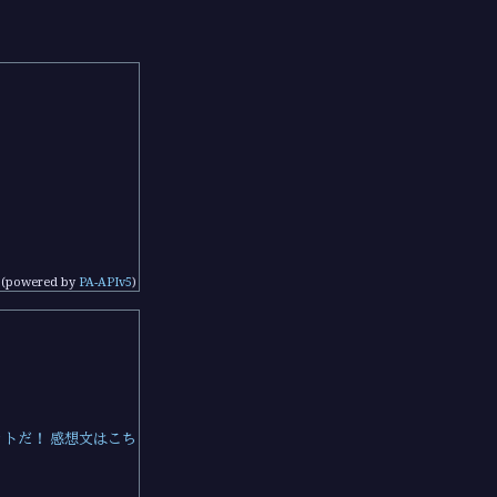
(powered by
PA-APIv5
)
ットだ！
感想文はこち