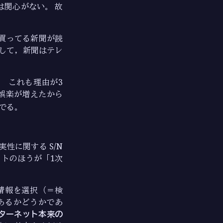
は関心がない。 故
が買ってる新聞が読
そして，新聞はテレ
 これも理由が3
る娯楽が増えたから
でる。
性に関する S/N
トのほうが「1次
情報を選択（＝検
あるかどうかであ
ンターネット本来の