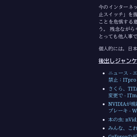
今のインターネ
止スイッチ」を
ことを危惧する
う。 残念ながら
とっても他人事
個人的には，日
後出しジャンケ
ニュース -
禁止：ITpro
さくら、TI
変更で - ITm
NVIDIA
ブレーキ - 
本の虫: nV
みんな、これか
GeForce