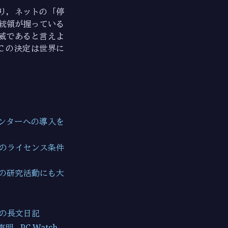
り，ネットの「停
統領が握っている
威であると言えよ
C の決定は世界に
センターへの導入を
IAのライセンス条件
どの研究活動にも大
3zの長文日記
 PC Watch