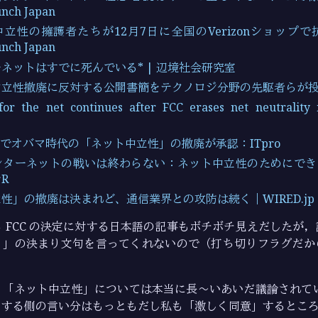
nch Japan
立性の擁護者たちが12月7日に全国のVerizonショップで
nch Japan
ネットはすでに死んでいる* | 辺境社会研究室
立性撤廃に反対する公開書簡をテクノロジ分野の先駆者らが投稿 - C
for the net continues after FCC erases net neutrality 
 米でオバマ時代の「ネット中立性」の撤廃が承認：ITpro
ターネットの戦いは終わらない：ネット中立性のためにできるこ
R
性」の撤廃は決まれど、通信業界との攻防は続く｜WIRED.jp
 FCC の決定に対する日本語の記事もボチボチ見えだしたが
！」の決まり文句を言ってくれないので（打ち切りフラグだか
，「ネット中立性」については本当に長～いあいだ議論されてい
とする側の言い分はもっともだし私も「激しく同意」するとこ