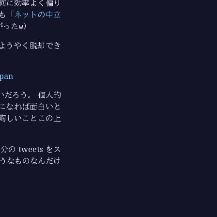
何に効率よく偏り
も「
ネットの中立
がった
w
）
らようやく脱却でき
pan
だろう。 個人的
になれば面白いと
鬱陶しいことこの上
 tweets をス
そうなものなんだけ