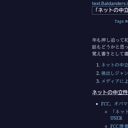
text.Baldanders.
「ネットの中
Tags
: #
年も押し迫って
話もどうかと思
覚え書きとして
ネットの中
後出しジャ
メディアに
ネットの中立性
FCC、オバマ
「ネット
USER
FCC