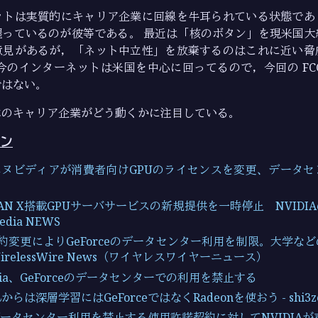
ットは実質的にキャリア企業に回線を牛耳られている状態であ
握っているのが彼等である。 最近は「核のボタン」を現米国大
意見があるが，「ネット中立性」を放棄するのはこれに近い脅
今のインターネットは米国を中心に回ってるので，今回の FC
ではない。
本のキャリア企業がどう動くかに注目している。
ン
 エヌビディアが消費者向けGPUのライセンスを変更、データ
TAN X搭載GPUサーバサービスの新規提供を一時停止 NVID
edia NEWS
が規約変更によりGeForceのデータセンター利用を制限。大学な
WirelessWire News（ワイヤレスワイヤーニュース）
idia、GeForceのデータセンターでの利用を禁止する
らは深層学習にはGeForceではなくRadeonを使おう - shi
のデータセンター利用を禁止する使用許諾契約に対してNVIDIAが声明 -