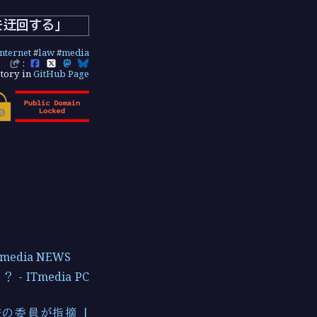
を迂回する」
internet
#
law
#
media
:
tory in
GitHub Page
dia NEWS
Tmedia PC
の委員が指摘 |