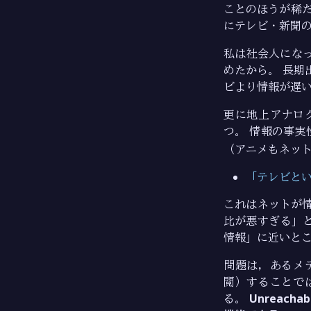
ことのほうが稀だ
にテレビ・新聞
私は社会人になっ
めたから。 長期
ビより情報が遅
更に地上アナロ
つ。 情報の事実
（アニメもネット
「テレビという共
これはネットが情
比が悪すぎる」
情報」に近いと
問題は，あるメ
閲）することで
る。
Unreac