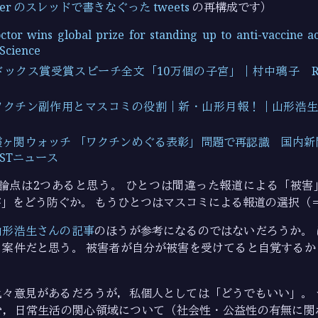
tter のスレッドで書きなぐった tweets
の再構成です）
ctor wins global prize for standing up to anti-vaccine ac
 Science
ックス賞受賞スピーチ全文「10万個の子宮」｜村中璃子 Riko 
クチン副作用とマスコミの役割｜新・山形月報！｜山形浩生｜
霞ヶ関ウォッチ 「ワクチンめぐる表彰」問題で再認識 国内新
CASTニュース
論点は2つあると思う。 ひとつは間違った報道による「被害
」をどう防ぐか。 もうひとつはマスコミによる報道の選択（
山形浩生さんの記事
のほうが参考になるのではないだろうか。
」案件だと思う。 被害者が自分が被害を受けてると自覚するか
色々意見があるだろうが，私個人としては「どうでもいい」。 
む，日常生活の関心領域について（社会性・公益性の有無に関