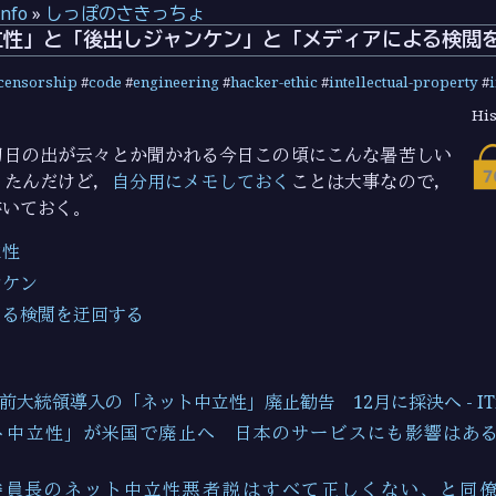
info
»
しっぽのさきっちょ
立性」と「後出しジャンケン」と「メディアによる検閲
censorship
#
code
#
engineering
#
hacker-ethic
#
intellectual-property
#
His
初日の出が云々とか聞かれる今日この頃にこんな暑苦しい
ったんだけど，
自分用にメモしておく
ことは大事なので，
書いておく。
立性
ンケン
よる検閲を迂回する
前大統領導入の「ネット中立性」廃止勧告 12月に採決へ - ITme
中立性」が米国で廃止へ 日本のサービスにも影響はある？ - I
現委員長のネット中立性悪者説はすべて正しくない、と同僚