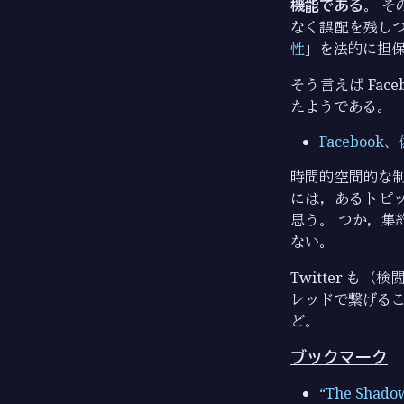
機能である
。 
なく誤配を残し
性
」を法的に担保
そう言えば Fa
たようである。
Faceboo
時間的空間的な
には，あるトピ
思う。 つか，集
ない。
Twitter も
レッドで繋げるこ
ど。
ブックマーク
“The Shado