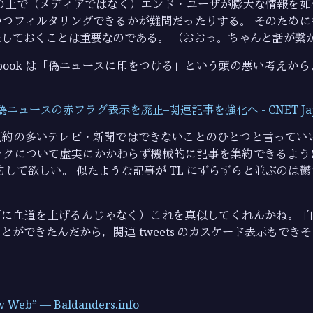
その上で（メディアではなく）エンド・ユーザが膨大な情報を如
つつフィルタリングできるかが難問だったりする。 そのために
しておくことは重要なのである。 （おおっ。ちゃんと話が繋
cebook は「偽ニュースに印をつける」という頭の悪い考えか
k、偽ニュースの赤フラグ表示を廃止–関連記事を強化へ - CNET Ja
制約の多いテレビ・新聞ではできないことのひとつと言っていい
ックについて虚実にかかわらず機械的に記事を集約できるよう
約して欲しい。 似たような記事が TL にずらずらと並ぶのは
（検閲に血道を上げるんじゃなく）これを真似してくれんかね。 自分の
とができたんだから，関連 tweets のカスケード表示もでき
w Web” — Baldanders.info