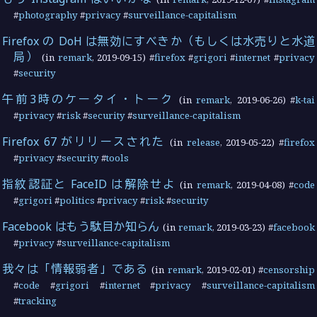
#
photography
#
privacy
#
surveillance-capitalism
Firefox の DoH は無効にすべきか（もしくは水売りと水道
局）
(in
remark
,
2019-09-15
) #
firefox
#
grigori
#
internet
#
privacy
#
security
午前3時のケータイ・トーク
(in
remark
,
2019-06-26
) #
k-tai
#
privacy
#
risk
#
security
#
surveillance-capitalism
Firefox 67 がリリースされた
(in
release
,
2019-05-22
) #
firefox
#
privacy
#
security
#
tools
指紋認証と FaceID は解除せよ
(in
remark
,
2019-04-08
) #
code
#
grigori
#
politics
#
privacy
#
risk
#
security
Facebook はもう駄目か知らん
(in
remark
,
2019-03-23
) #
facebook
#
privacy
#
surveillance-capitalism
我々は「情報弱者」である
(in
remark
,
2019-02-01
) #
censorship
#
code
#
grigori
#
internet
#
privacy
#
surveillance-capitalism
#
tracking