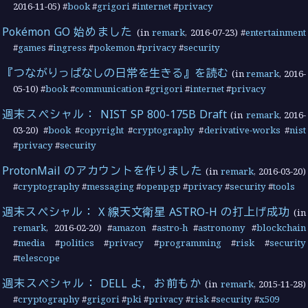
2016-11-05
) #
book
#
grigori
#
internet
#
privacy
Pokémon GO 始めました
(in
remark
,
2016-07-23
) #
entertainment
#
games
#
ingress
#
pokemon
#
privacy
#
security
『つながりっぱなしの日常を生きる』を読む
(in
remark
,
2016-
05-10
) #
book
#
communication
#
grigori
#
internet
#
privacy
週末スペシャル： NIST SP 800-175B Draft
(in
remark
,
2016-
03-20
) #
book
#
copyright
#
cryptography
#
derivative-works
#
nist
#
privacy
#
security
ProtonMail のアカウントを作りました
(in
remark
,
2016-03-20
)
#
cryptography
#
messaging
#
openpgp
#
privacy
#
security
#
tools
週末スペシャル： X 線天文衛星 ASTRO-H の打上げ成功
(in
remark
,
2016-02-20
) #
amazon
#
astro-h
#
astronomy
#
blockchain
#
media
#
politics
#
privacy
#
programming
#
risk
#
security
#
telescope
週末スペシャル： DELL よ，お前もか
(in
remark
,
2015-11-28
)
#
cryptography
#
grigori
#
pki
#
privacy
#
risk
#
security
#
x509