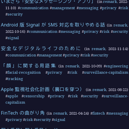
いまさら「安全なメッセージング・アプリ」
(in
remark
,
2022-
11-10
) #
communication
#
management
#
messaging
#
privacy
#
risk
#
security
Android 版 Signal が SMS 対応を取りやめる話
(in
remark
,
2022-10-16
) #
communication
#
messaging
#
privacy
#
risk
#
security
#
signal
安全なデジタルライフのために
(in
remark
,
2021-11-14
)
#
communication
#
management
#
privacy
#
risk
#
security
「顔」に関する用語集
(in
remark
,
2021-10-09
) #
engineering
#
facial-recognition
#
privacy
#
risk
#
surveillance-capitalism
#
tracking
Apple 監視社会化計画（裏口を穿つ）
(in
remark
,
2021-08-22
)
#
apple
#
censorship
#
privacy
#
risk
#
security
#
surveillance-
capitalism
FinTech の曲がり角
(in
remark
,
2021-04-24
) #
fintech
#
messaging
#
privacy
#
risk
#
security
#
signal