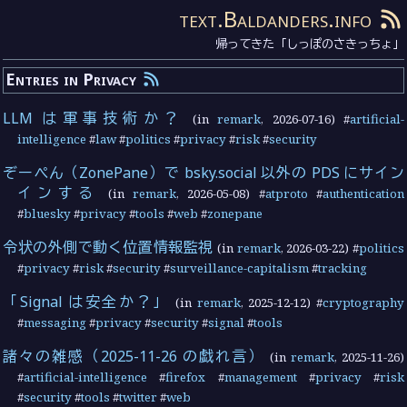
text.Baldanders.info
帰ってきた「しっぽのさきっちょ」
Entries in Privacy
LLM は軍事技術か？
(in
remark
,
2026-07-16
) #
artificial-
intelligence
#
law
#
politics
#
privacy
#
risk
#
security
ぞーぺん（ZonePane）で bsky.social 以外の PDS にサイン
インする
(in
remark
,
2026-05-08
) #
atproto
#
authentication
#
bluesky
#
privacy
#
tools
#
web
#
zonepane
令状の外側で動く位置情報監視
(in
remark
,
2026-03-22
) #
politics
#
privacy
#
risk
#
security
#
surveillance-capitalism
#
tracking
「Signal は安全か？」
(in
remark
,
2025-12-12
) #
cryptography
#
messaging
#
privacy
#
security
#
signal
#
tools
諸々の雑感（2025-11-26 の戯れ言）
(in
remark
,
2025-11-26
)
#
artificial-intelligence
#
firefox
#
management
#
privacy
#
risk
#
security
#
tools
#
twitter
#
web