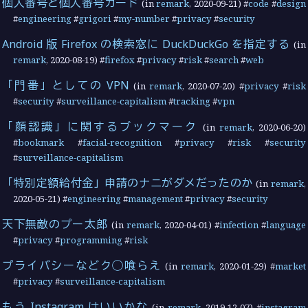
個人番号と個人番号カード
(in
remark
,
2020-09-21
) #
code
#
design
#
engineering
#
grigori
#
my-number
#
privacy
#
security
Android 版 Firefox の検索窓に DuckDuckGo を指定する
(in
remark
,
2020-08-19
) #
firefox
#
privacy
#
risk
#
search
#
web
「門番」としての VPN
(in
remark
,
2020-07-20
) #
privacy
#
risk
#
security
#
surveillance-capitalism
#
tracking
#
vpn
「顔認識」に関するブックマーク
(in
remark
,
2020-06-20
)
#
bookmark
#
facial-recognition
#
privacy
#
risk
#
security
#
surveillance-capitalism
「特別定額給付金」申請のナニがダメだったのか
(in
remark
,
2020-05-21
) #
engineering
#
management
#
privacy
#
security
天下無敵のプー太郎
(in
remark
,
2020-04-01
) #
infection
#
language
#
privacy
#
programming
#
risk
プライバシーなどク◯喰らえ
(in
remark
,
2020-01-29
) #
market
#
privacy
#
surveillance-capitalism
もう Instagram はいいかな
(in
remark
,
2019-12-07
) #
instagram