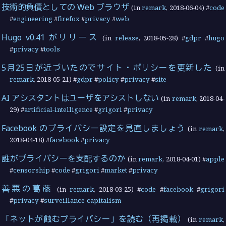
技術的負債としての Web ブラウザ
(in
remark
,
2018-06-04
) #
code
#
engineering
#
firefox
#
privacy
#
web
Hugo v0.41 がリリース
(in
release
,
2018-05-28
) #
gdpr
#
hugo
#
privacy
#
tools
5月25日が近づいたのでサイト・ポリシーを更新した
(in
remark
,
2018-05-21
) #
gdpr
#
policy
#
privacy
#
site
AI アシスタントはユーザをアシストしない
(in
remark
,
2018-04-
29
) #
artificial-intelligence
#
grigori
#
privacy
Facebook のプライバシー設定を見直しましょう
(in
remark
,
2018-04-18
) #
facebook
#
privacy
誰がプライバシーを支配するのか
(in
remark
,
2018-04-01
) #
apple
#
censorship
#
code
#
grigori
#
market
#
privacy
善悪の葛藤
(in
remark
,
2018-03-25
) #
code
#
facebook
#
grigori
#
privacy
#
surveillance-capitalism
「ネットが蝕むプライバシー」を読む（再掲載）
(in
remark
,