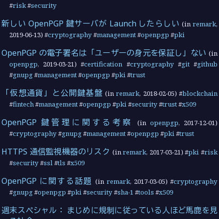
#
risk
#
security
新しい OpenPGP 鍵サーバが Launch したらしい
(in
remark
,
2019-06-13
) #
cryptography
#
management
#
openpgp
#
pki
OpenPGP の電子署名は「ユーザーの身元を保証し」ない
(in
openpgp
,
2019-03-21
) #
certification
#
cryptography
#
git
#
github
#
gnupg
#
management
#
openpgp
#
pki
#
trust
「仮想通貨」と公開鍵基盤
(in
remark
,
2018-02-05
) #
blockchain
#
fintech
#
management
#
openpgp
#
pki
#
security
#
trust
#
x509
OpenPGP 鍵管理に関する考察
(in
openpgp
,
2017-12-01
)
#
cryptography
#
gnupg
#
management
#
openpgp
#
pki
#
trust
HTTPS 通信監視機器のリスク
(in
remark
,
2017-03-21
) #
pki
#
risk
#
security
#
ssl
#
tls
#
x509
OpenPGP に関する話題
(in
remark
,
2017-03-05
) #
cryptography
#
gnupg
#
openpgp
#
pki
#
security
#
sha-1
#
tools
#
x509
週末スペシャル： まじめに規制に従っている人ほど馬鹿を見