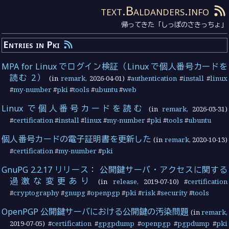
text.Baldanders.info
帰ってきた「しっぽのさきっちょ」
Entries in Pki
MPA for Linux でログイン検証（Linux で個人番号カードを
読む 2）
(in
remark
,
2026-04-01
) #
authentication
#
install
#
linux
#
my-number
#
pki
#
tools
#
ubuntu
#
web
Linux で個人番号カードを読む
(in
remark
,
2026-03-31
)
#
certification
#
install
#
linux
#
my-number
#
pki
#
tools
#
ubuntu
個人番号カードの電子証明書を更新した
(in
remark
,
2020-10-13
)
#
certification
#
my-number
#
pki
GnuPG 2.2.17 リリース： 公開鍵サーバ・アクセスに関する
過激な変更あり
(in
release
,
2019-07-10
) #
certification
#
cryptography
#
gnupg
#
openpgp
#
pki
#
risk
#
security
#
tools
OpenPGP 公開鍵サーバにおける公開鍵の汚染問題
(in
remark
,
2019-07-05
) #
certification
#
gpgpdump
#
openpgp
#
pgpdump
#
pki