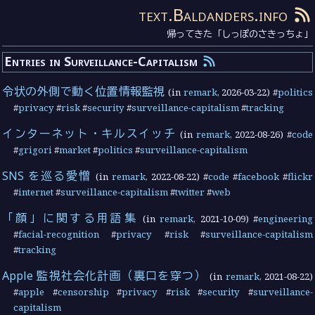
text.Baldanders.info
帰ってきた「しっぽのさきっちょ」
Entries in Surveillance-Capitalism
令状の外側で動く位置情報監視
(in
remark
,
2026-03-22
) #
politics
#
privacy
#
risk
#
security
#
surveillance-capitalism
#
tracking
インターネット・キルスイッチ
(in
remark
,
2022-08-26
) #
code
#
grigori
#
market
#
politics
#
surveillance-capitalism
SNS を巡る愛憎
(in
remark
,
2022-08-22
) #
code
#
facebook
#
flickr
#
internet
#
surveillance-capitalism
#
twitter
#
web
「顔」に関する用語集
(in
remark
,
2021-10-09
) #
engineering
#
facial-recognition
#
privacy
#
risk
#
surveillance-capitalism
#
tracking
Apple 監視社会化計画（裏口を穿つ）
(in
remark
,
2021-08-22
)
#
apple
#
censorship
#
privacy
#
risk
#
security
#
surveillance-
capitalism