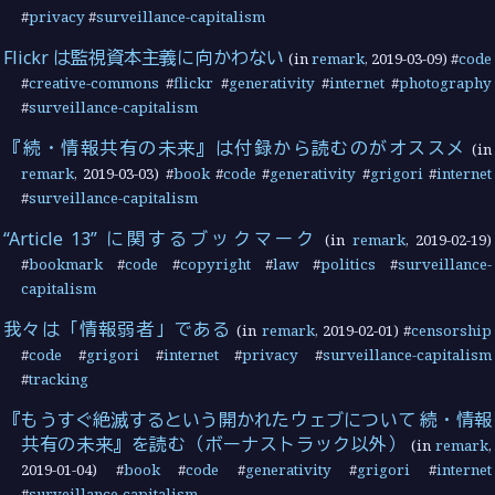
#
privacy
#
surveillance-capitalism
Flickr は監視資本主義に向かわない
(in
remark
,
2019-03-09
) #
code
#
creative-commons
#
flickr
#
generativity
#
internet
#
photography
#
surveillance-capitalism
『続・情報共有の未来』は付録から読むのがオススメ
(in
remark
,
2019-03-03
) #
book
#
code
#
generativity
#
grigori
#
internet
#
surveillance-capitalism
“Article 13” に関するブックマーク
(in
remark
,
2019-02-19
)
#
bookmark
#
code
#
copyright
#
law
#
politics
#
surveillance-
capitalism
我々は「情報弱者」である
(in
remark
,
2019-02-01
) #
censorship
#
code
#
grigori
#
internet
#
privacy
#
surveillance-capitalism
#
tracking
『もうすぐ絶滅するという開かれたウェブについて 続・情報
共有の未来』を読む（ボーナストラック以外）
(in
remark
,
2019-01-04
) #
book
#
code
#
generativity
#
grigori
#
internet
#
surveillance-capitalism