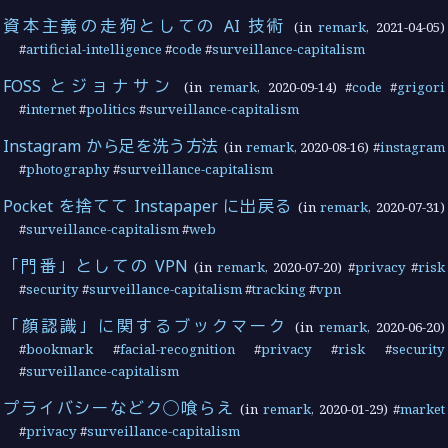
資本主義の走狗としての AI 技術
(in
remark
,
2021-04-05
)
#
artificial-intelligence
#
code
#
surveillance-capitalism
FOSS とジョナサン
(in
remark
,
2020-09-14
) #
code
#
grigori
#
internet
#
politics
#
surveillance-capitalism
Instagram から足を洗う方法
(in
remark
,
2020-08-16
) #
instagram
#
photography
#
surveillance-capitalism
Pocket を捨てて Instapaper に出戻る
(in
remark
,
2020-07-31
)
#
surveillance-capitalism
#
web
「門番」としての VPN
(in
remark
,
2020-07-20
) #
privacy
#
risk
#
security
#
surveillance-capitalism
#
tracking
#
vpn
「顔認識」に関するブックマーク
(in
remark
,
2020-06-20
)
#
bookmark
#
facial-recognition
#
privacy
#
risk
#
security
#
surveillance-capitalism
プライバシーなどク◯喰らえ
(in
remark
,
2020-01-29
) #
market
#
privacy
#
surveillance-capitalism