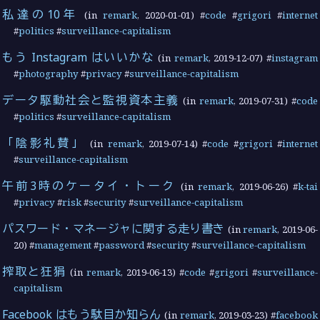
私達の10年
(in
remark
,
2020-01-01
) #
code
#
grigori
#
internet
#
politics
#
surveillance-capitalism
もう Instagram はいいかな
(in
remark
,
2019-12-07
) #
instagram
#
photography
#
privacy
#
surveillance-capitalism
データ駆動社会と監視資本主義
(in
remark
,
2019-07-31
) #
code
#
politics
#
surveillance-capitalism
「陰影礼賛」
(in
remark
,
2019-07-14
) #
code
#
grigori
#
internet
#
surveillance-capitalism
午前3時のケータイ・トーク
(in
remark
,
2019-06-26
) #
k-tai
#
privacy
#
risk
#
security
#
surveillance-capitalism
パスワード・マネージャに関する走り書き
(in
remark
,
2019-06-
20
) #
management
#
password
#
security
#
surveillance-capitalism
搾取と狂狷
(in
remark
,
2019-06-13
) #
code
#
grigori
#
surveillance-
capitalism
Facebook はもう駄目か知らん
(in
remark
,
2019-03-23
) #
facebook