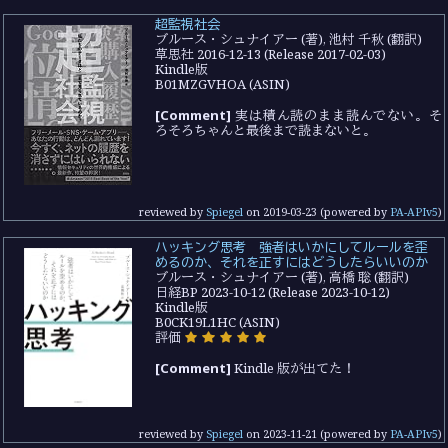
超監視社会
ブルース・シュナイアー (著), 池村 千秋 (翻訳)
草思社 2016-12-13 (Release 2017-02-03)
Kindle版
B01MZGVHOA (ASIN)
[Comment]
実は積ん読のまま読んでない。そ
ろそろちゃんと最後まで読まないと。
reviewed by
Spiegel
on
2019-03-23
(powered by
PA-APIv5
)
ハッキング思考 強者はいかにしてルールを歪
めるのか、それを正すにはどうしたらいいのか
ブルース・シュナイアー (著), 高橋 聡 (翻訳)
日経BP 2023-10-12 (Release 2023-10-12)
Kindle版
B0CK19L1HC (ASIN)
評価
[Comment]
Kindle 版が出てた！
reviewed by
Spiegel
on
2023-11-21
(powered by
PA-APIv5
)