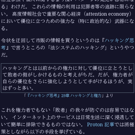
る」わけだ。 これらの情報の利用は犯罪者等の追跡に限らな
い。 高度情報社会で重要な関心経済（attention economy）
において優位に立つための強力な（特に政治的な）武器にな
る。
令状を迂回して市販の情報を買うというのは『
ハッキング思
考
』で言うところの「法システムのハッキング」というやつ
だ。
ハッキングとは以前からの権力に対して優位に立とうとし
て敗者の側がしかけるものと考えがちだ。だが、権力者が
自らの優位をさらに強化しようとして手がけるほうが、実
はずっと多い。
『ハッキング思考』29章 ハッキングと権力
より
これを権力者でもない「敗者」の我々が防ぐのは容易ではな
い。 インターネット上のサービスは日常生活に深く浸透して
いて簡単に排除できるものではない。
Proton 記事
では消極
策としながら以下の手段を挙げている。