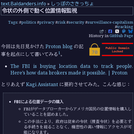
text.Baldanders.info
»
しっぽのさきっちょ
令状の外側で動く位置情報監視
Tags
: #
politics
#
privacy
#
risk
#
security
#
surveillance-capitalism
#
tracking
:
History in
GitHub Page
今回は先日見かけた
Proton blog
の記
1
事を起点にして書いてみる
。
The FBI is buying location data to track people.
Here’s how data brokers made it possible. | Proton
とりあえず
Kagi Assistant
に要約させてみた。こんな感じ：
FBIによる位置データの購入
FBIがデータブローカーからアメリカ国民の位置情報を購入し
ていることを認めました。
この手法により、政府は従来の令状（捜査令状）を必要とす
る手続きを経ることなく、機密性の高い情報にアクセスが可
能になります。