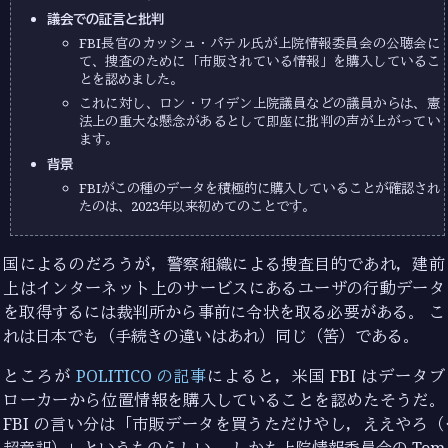
議会での証言と批判
FBI長官のカッシュ・パテル氏が上院情報委員会の公聴会に
て、捜査のために「市販されている情報」を購入しているこ
とを認めました。
これに対し、ロン・ワイデン上院議員などの議員からは、憲
法上の重大な懸念があるとして即座に批判の声が上がってい
ます。
背景
FBIがこの種のデータを積極的に購入していることが確認され
たのは、2023年以来初めてのことです。
国によるのだろうが，警察組織による捜査目的であれ，建前
上はインターネット上のサービスにあるユーザの行動データ
を取得するには裁判所から事前に令状を取る必要がある。 こ
れは日本でも（手続きの違いはあれ）同じ（筈）である。
ところが
POLITICO の記事
によると，米国 FBI はデータブ
ローカーから位置情報を購入していることを認めたそうだ。
FBI の言い分は「市販データを買うただけやし，ええやろ（←