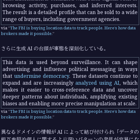
browsing activity, purchases, and inferred interests.
The result is a detailed profile that can be sold to a wide
range of buyers, including government agencies.
via
The FBI is buying location data to track people. Here’s how data
brokers made it possible.
さらに生成 AI の台頭が事態を深刻化している。
This data is used beyond surveillance. It can shape
advertising and influence political messaging in ways
that
undermine democracy
. These datasets continue to
expand and are increasingly
analyzed using AI
, which
makes it easier to cross-reference data and uncover
deeper patterns about individuals, amplifying existing
biases and enabling more precise manipulation at scale.
via
The FBI is buying location data to track people. Here’s how data
brokers made it possible.
異なるドメインの情報が AI によって結び付けられ「データの
相互参照や個人に関するより深いパターンの発見が容易にな