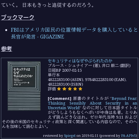
ていく。 日本もきっと追従するのだろう。
ブックマーク
FBIはアメリカ国民の位置情報データを購入していると
長官が発言 - GIGAZINE
参考
セキュリティはなぜやぶられたのか
ブルース・シュナイアー (著), 井口 耕二 (翻訳)
日経BP 2007-02-15
単行本
4822283100 (ASIN), 9784822283100 (EAN),
4822283100 (ISBN)
評価
[Comment]
原書のタイトルが “
Beyond Fear:
Thinking Sensibly About Security in an
Uncertain World
” なのに対して日本語タイトル
がどうしようもなくヘボいが中身は名著。とりあ
えず読んどきなはれ。ゼロ年代当時 9.11 および
その後の米国のセキュリティ政策と深く関連している内容なので，そのへ
んを加味して読むとよい。
reviewed by
Spiegel
on
2019-02-11
(powered by
PA-APIv5
)