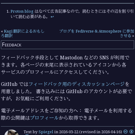
Proton blog
はなべて広告記事なので，読むときにはその辺を割り引
いて読む必要がある。
↩︎
«
Kagi 翻訳によるおもし
ブログを Fediverse & Atmosphere に参加
ろ翻訳
させる
»
Feedback
フィードバック手段として Mastodon などの SNS が利用で
きます。各ページの末尾に表示されているアイコンから各
サービスのプロフィールにアクセスしてください。
GitHub では
フィードバック用のディスカッションページ
を
用意しました。 書き込みには GitHub のアカウントが必要で
すが，お気軽にご利用ください。
電子メールアドレスをご存知の方へ： 電子メールを利用する
際の公開鍵は
プロフィール
から取得できます。
Text by
Spiegel
in
2026-03-22
(revised in 2026-04-16)