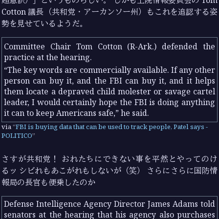
超意訳）」というものらしい。 しかも上院情報委員会の Tom
Cotton 議長（共和党・アーカンソー州）もこれを追認する姿
勢を見せているようだ。
Committee Chair Tom Cotton (R-Ark.) defended the
practice at the hearing.
“The key words are commercially available. If any other
person can buy it, and the FBI can buy it, and it helps
them locate a depraved child molester or savage cartel
leader, I would certainly hope the FBI is doing anything
it can to keep Americans safe,” he said.
via
FBI is buying data that can be used to track people, Patel says -
POLITICO
さすが共和党！ おれたちにできない事を平然とやってのけ
るッ シビれもあこがれもしないが（笑） さらにさらに国防情
報局の長官も便乗したのか
Defense Intelligence Agency Director James Adams told
senators at the hearing that his agency also purchases