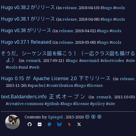
Hugo v0.38.2 がリリース
(in
release
,
2018-04-10
) #
hugo
#
tools
Hugo v0.38.1 がリリース
(in
release
,
2018-04-08
) #
hugo
#
tools
Hugo v0.38 がリリース
(in
release
,
2018-04-02
) #
hugo
#
tools
Hugo v0.37.1 Released
(in
release
,
2018-03-08
) #
hugo
#
tools
そうだ，シーケンス図を描こう！ （一応クラス図も描ける
よ）
(in
remark
,
2017-09-21
) #
hugo
#
mermaid
#
shortcodes
#
site
#
tools
#
uml
#
web
Hugo 0.15 が Apache License 2.0 下でリリース
(in
release
,
2015-11-26
) #
apache2
#
contribution
#
hugo
#
license
text.Baldanders.info 正式オープン
(in
remark
,
2015-10-03
)
#
creative-commons
#
github
#
hugo
#
license
#
policy
#
site
Contents by
Spiegel
,
2015
-
2026