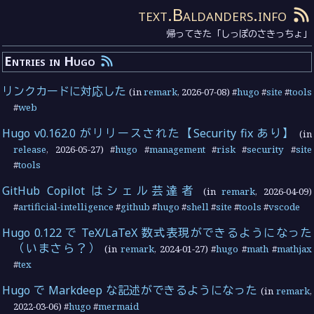
text.Baldanders.info
帰ってきた「しっぽのさきっちょ」
Entries in Hugo
リンクカードに対応した
(in
remark
,
2026-07-08
) #
hugo
#
site
#
tools
#
web
Hugo v0.162.0 がリリースされた【Security fix あり】
(in
release
,
2026-05-27
) #
hugo
#
management
#
risk
#
security
#
site
#
tools
GitHub Copilot はシェル芸達者
(in
remark
,
2026-04-09
)
#
artificial-intelligence
#
github
#
hugo
#
shell
#
site
#
tools
#
vscode
Hugo 0.122 で TeX/LaTeX 数式表現ができるようになった
（いまさら？）
(in
remark
,
2024-01-27
) #
hugo
#
math
#
mathjax
#
tex
Hugo で Markdeep な記述ができるようになった
(in
remark
,
2022-03-06
) #
hugo
#
mermaid