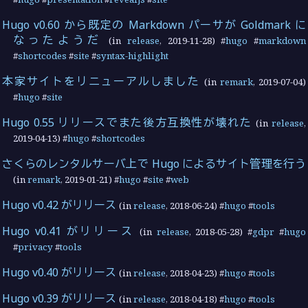
Hugo v0.60 から既定の Markdown パーサが Goldmark に
なったようだ
(in
release
,
2019-11-28
) #
hugo
#
markdown
#
shortcodes
#
site
#
syntax-highlight
本家サイトをリニューアルしました
(in
remark
,
2019-07-04
)
#
hugo
#
site
Hugo 0.55 リリースでまた後方互換性が壊れた
(in
release
,
2019-04-13
) #
hugo
#
shortcodes
さくらのレンタルサーバ上で Hugo によるサイト管理を行う
(in
remark
,
2019-01-21
) #
hugo
#
site
#
web
Hugo v0.42 がリリース
(in
release
,
2018-06-24
) #
hugo
#
tools
Hugo v0.41 がリリース
(in
release
,
2018-05-28
) #
gdpr
#
hugo
#
privacy
#
tools
Hugo v0.40 がリリース
(in
release
,
2018-04-23
) #
hugo
#
tools
Hugo v0.39 がリリース
(in
release
,
2018-04-18
) #
hugo
#
tools