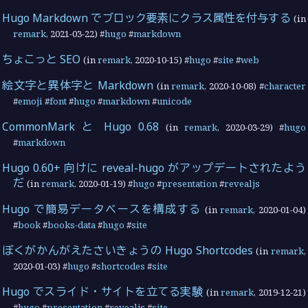
Hugo Markdown でブロック要素にクラス属性を付与する
(in
remark
,
2021-03-22
) #
hugo
#
markdown
ちょこっと SEO
(in
remark
,
2020-10-15
) #
hugo
#
site
#
web
絵文字と異体字と Markdown
(in
remark
,
2020-10-08
) #
character
#
emoji
#
font
#
hugo
#
markdown
#
unicode
CommonMark と Hugo 0.68
(in
remark
,
2020-03-29
) #
hugo
#
markdown
Hugo 0.60+ 向けに reveal-hugo がアップデートされたよう
だ
(in
remark
,
2020-01-19
) #
hugo
#
presentation
#
revealjs
Hugo で簡易データベースを構成する
(in
remark
,
2020-01-04
)
#
book
#
books-data
#
hugo
#
site
ぼくがかんがえたさいきょうの Hugo Shortcodes
(in
remark
,
2020-01-03
) #
hugo
#
shortcodes
#
site
Hugo でスライド・サイトを立てる実験
(in
remark
,
2019-12-21
)
#
hugo
#
presentation
#
revealjs
#
site