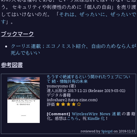
う。 セキュリティや利便性のために「個人の自由」を売り渡
してはいけないのだ。 「
それは、ぜったいに、ぜったいで
す
」。
ブックマーク
クーリエ連載；エコノミスト紹介、自由のためなら人が
死んでもいい
参考図書
もうすぐ絶滅するという開かれたウェブについ
て 続・情報共有の未来
yomoyomo (著)
達人出版会 2017-12-25 (Release 2019-03-02)
デジタル書籍
infoshare2 (tatsu-zine.com)
評価
[Comment]
WirelessWire News 連載
の書籍
化。感想は
こちら
。祝
Kindle 化
！
reviewed by
Spiegel
on
2018-12-31