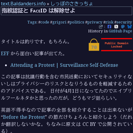
text.Baldanders.info
»
しっぽのさきっちょ
指紋認証と FaceID は解除せよ
Tags
: #
code
#
grigori
#
politics
#
privacy
#
risk
#
security
:
History in
GitHub Page
タイトルは釣りです，もちろん。
EFF
から面白い記事が出てた。
Attending a Protest | Surveillance Self-Defense
この記事は抗議行動を含む市民活動においてセキュリティな
いしはプライバシーのリスクとなりうるものを軽減するため
のアドバイスである。 日付が4月1日になってたのでエイプリ
ルフールネタかと思ったのだが，どうもマジ話らしい。
英語不得手なので記事の全部を紹介することは出来ないが
“
Before the Protest
” の節だけちょろんと紹介しよう（だれ
か翻訳しないかな。ちなみに原文は CC BY で公開されてい
る）。