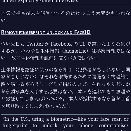
unless explicitly stated otherwise.
本気で携帯端末を暗号化するのはけっこう大変かもしれな
い。
Remove fingerprint unlock and FaceID
つい先日も Twitter か Facebook の TL で書いたような気が
するが，いわゆる生体情報（biometric）は秘密情報ではな
い。 故に生体情報を認証に使うべきではない。
生体情報を認証に使うのなら相手（犯罪者かもしれないし国
家かもしれない）はそれを取得するために躊躇なく物理的手
1
段を講じるだろう
。 グミで指紋のコピーを作ったりどっか
から顔写真を入手する必要はない。 本人を連れてきて無理や
り認証してしまえばいいのだ。 本人が抵抗するなら首か手首
2
を切り取ってしまえばいいのだ
。
In the U.S., using a biometric—like your face scan or
fingerprint—to unlock your phone compromises