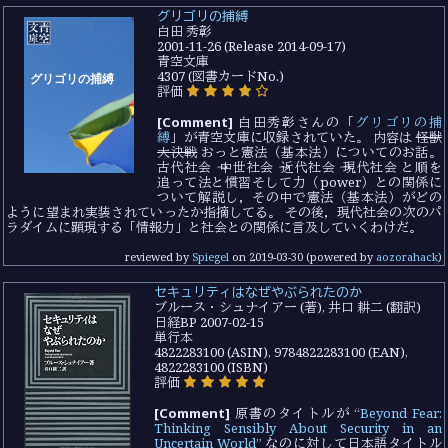
グリゴリの捕縛
白田 秀彰
2001-11-26 (Release 2014-09-17)
青空文庫
4307 (図書カードNo.)
評価
[Comment]
白田秀彰さんの「
グリゴリの捕
縛
」が青空文庫に収録されていた。 内容は
怪獣
大決戦
おっと憲法（基本法）についてのお話。
古代社会 → 中世社会 → 近代社会 → 現代社会 と順を
追って法と慣習そして力（power）との関係に
ついて解説し，その中で憲法（基本法）がどの
ように望まれ実装されていったか指摘してる。 その後，現代社会の次のパ
ラダイムに顕現する「情報力」と社会との関係に言及していくわけだ。
reviewed by
Spiegel
on
2019-03-30
(powered by
aozorahack
)
セキュリティはなぜやぶられたのか
ブルース・シュナイアー (著), 井口 耕二 (翻訳)
日経BP 2007-02-15
単行本
4822283100 (ASIN), 9784822283100 (EAN),
4822283100 (ISBN)
評価
[Comment]
原書のタイトルが “
Beyond Fear:
Thinking Sensibly About Security in an
Uncertain World
” なのに対して日本語タイトル