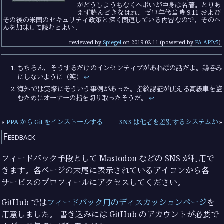
がどうしようもなくヘボいが中身は名著。とりあ
えず読んどきなはれ。ゼロ年代当時 9.11 および
その後の米国のセキュリティ政策と深く関連している内容なので，そのへ
んを加味して読むとよい。
reviewed by
Spiegel
on
2019-02-11
(powered by
PA-APIv5
)
もちろん，そうするだけのインセンティブがあればの話だよ。鵜呑み
にしないように（笑）
↩︎
海外では実際にそういう事例があった。指紋認証が使える高級車を盗
むためにオーナーの指を切り取ったそうだ。
↩︎
«
PPA から Git をインストールする
SNS は他者を差別するシステムか
»
Feedback
フィードバック手段として Mastodon などの SNS が利用で
きます。各ページの末尾に表示されているアイコンから各
サービスのプロフィールにアクセスしてください。
GitHub では
フィードバック用のディスカッションページ
を
用意しました。 書き込みには GitHub のアカウントが必要で