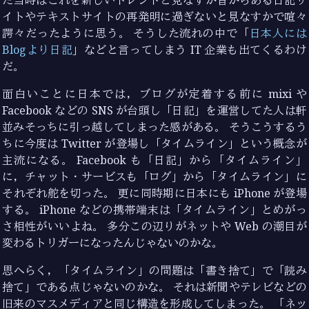
た当時はこれを新しいトレンドと見なすか昔からある日記サ
イトやテキストサイトの再発明に過ぎないと見なすかで喧々
諤々だったように思う。 そうした流れの中で「
日本人には
Blogより日記
」などと言ってしまう IT 企業も出てくるわけ
だ。
面白いことに日本では，ブログが定着する前に mixi や
Facebook などの SNS が台頭し「日記」を運営してた人は軒
並みそっちに引っ越してしまった感がある。 そうこうするう
ちに今度は Twitter が登場し「タイムライン」という概念が
主流になる。 Facebook も「日記」から「タイムライン」
に，チャット・サービスも「ログ」から「タイムライン」に
それぞれ舵を切った。 更に同時期に日本にも iPhone が登場
する。 iPhone などの携帯端末は「タイムライン」とめがっ
さ相性がいいよね。 多分この辺りがネットや Web の潮目が
変わるトリガーになったんじゃないのかな。
思へらく，「タイムライン」の問題は「書き捨て」で「読み
捨て」である点じゃないのかな。 それは新聞やテレビなどの
旧来のマスメディアと同じ構造を形成してしまった。 「ネッ