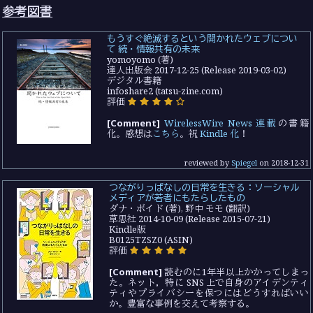
参考図書
もうすぐ絶滅するという開かれたウェブについ
て 続・情報共有の未来
yomoyomo (著)
達人出版会 2017-12-25 (Release 2019-03-02)
デジタル書籍
infoshare2 (tatsu-zine.com)
評価
[Comment]
WirelessWire News 連載
の書籍
化。感想は
こちら
。祝
Kindle 化
！
reviewed by
Spiegel
on
2018-12-31
つながりっぱなしの日常を生きる：ソーシャル
メディアが若者にもたらしたもの
ダナ・ボイド (著), 野中 モモ (翻訳)
草思社 2014-10-09 (Release 2015-07-21)
Kindle版
B0125TZSZ0 (ASIN)
評価
[Comment]
読むのに1年半以上かかってしまっ
た。ネット，特に SNS 上で自身のアイデンティ
ティやプライバシーを保つにはどうすればいい
か。豊富な事例を交えて考察する。