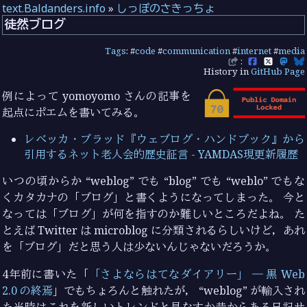
text.Baldanders.info
»
しっぽのさきっちょ
徒然ブログ
Tags
: #
code
#
communication
#
internet
#
media
:
History in
GitHub Page
例によって yomoyomo さんの記事を
起点にポエムを書いてみる。
レベッカ・ブラッド『ウェブログ・ハンドブック』から
引用するネット老人会的歴史証言 - YAMDAS現更新履歴
いつの頃からか “weblog” でも “blog” でも “weblo” でもな
くカタカナの「ブログ」と書くようになってしまった。 今と
なっては「ブログ」が何を指すのか難しいところだよね。 た
とえば Twitter は microblog に分類されるらしいけど，あれ
を「ブログ」だと思う人は少ないんじゃないだろうか。
4年前に書いた「
「さよならはてなダイアリー」 ― 黒 Web
2.0 の終焉
」でもちょろんと触れたが， “weblog” が輸入され