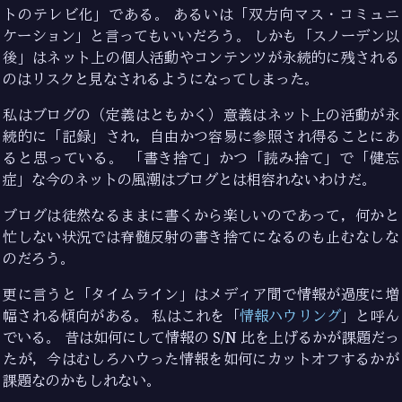
トのテレビ化」である。 あるいは「双方向マス・コミュニ
ケーション」と言ってもいいだろう。 しかも「スノーデン以
後」はネット上の個人活動やコンテンツが永続的に残される
のはリスクと見なされるようになってしまった。
私はブログの（定義はともかく）意義はネット上の活動が永
続的に「記録」され，自由かつ容易に参照され得ることにあ
ると思っている。 「書き捨て」かつ「読み捨て」で「健忘
症」な今のネットの風潮はブログとは相容れないわけだ。
ブログは徒然なるままに書くから楽しいのであって，何かと
忙しない状況では脊髄反射の書き捨てになるのも止むなしな
のだろう。
更に言うと「タイムライン」はメディア間で情報が過度に増
幅される傾向がある。 私はこれを「
情報ハウリング
」と呼ん
でいる。 昔は如何にして情報の S/N 比を上げるかが課題だっ
たが，今はむしろハウった情報を如何にカットオフするかが
課題なのかもしれない。