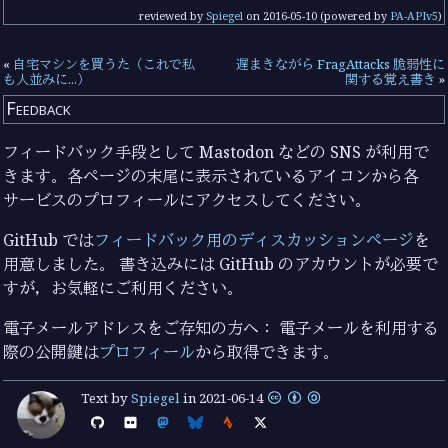
reviewed by
Spiegel
on
2016-05-10
(powered by
PA-APIv5
)
«
自宅マシンを買うた（これで私
遅まきながら FragAttacks 脆弱性に
も人並みに...）
関する覚え書き
»
Feedback
フィードバック手段として Mastodon などの SNS が利用で
きます。各ページの末尾に表示されているアイコンから各
サービスのプロフィールにアクセスしてください。
GitHub では
フィードバック用のディスカッションページ
を
用意しました。 書き込みには GitHub のアカウントが必要で
すが，お気軽にご利用ください。
電子メールアドレスをご存知の方へ： 電子メールを利用する
際の公開鍵は
プロフィール
から取得できます。
Text by
Spiegel
in
2021-06-14