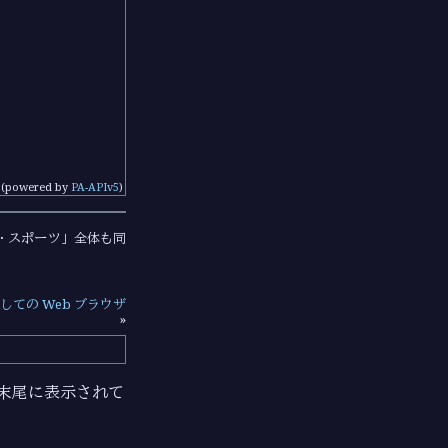
(powered by
PA-APIv5
)
・スポーツ」全体も同
しての Web ブラウザ
»
ジの末尾に表示されて