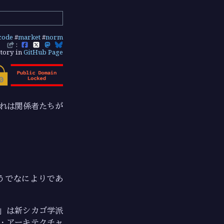
code
#
market
#
norm
:
tory in
GitHub Page
これは関係者たちが
うでなによりであ
制」は新シカゴ学派
）・アーキテクチャ