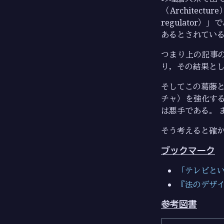
（Archite
regulato
あるとされている
つまり上の記事
り，その結果と
そしてこの葛藤
チャ）を強化す
は悪手である。 
そう考えると確
ブックマーク
「テレビという共
『法のデザ
参考図書