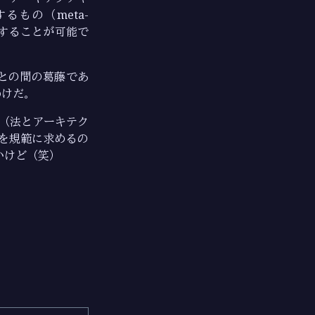
るもの（meta-
制することが可能で
との間の葛藤であ
わけだ。
（法とアーキテク
を規範に求めるの
いけど（笑）