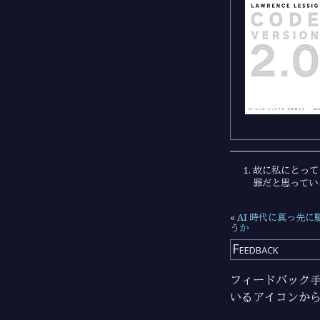
故に私にとって
罪だと思ってい
«
AI 時代に真っ先
うか
Feedback
フィードバック手段
いるアイコンか