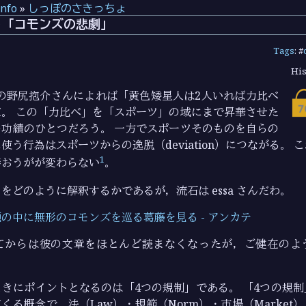
info
»
しっぽのさきっちょ
う「コモンズの悲劇」
Tags
: #
His
）の野尻抱介さんによれば「黄色矮星人は2人いれば力比べ
。 この「力比べ」を「スポーツ」の域にまで昇華させた
功績のひとつだろう。 一方でスポーツそのものを自らの
使う行為はスポーツからの逸脱（deviation）につながる。 
1
繕おうがが変わらない
。
をどのように解釈するかであるが，流石は essa さんだわ。
の中に無形のコモンズを巡る葛藤を見る - アンカテ
てからは彼の文章をほとんど読まなくなったが，ご健在のよ
きにポイントとなるのは「4つの規制」である。 「4つの規
くる概念で，法（Law）・規範（Norm）・市場（Market