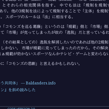
cture）とそれらの相克関係を指す。 中でも法は「規制を規制す
r）」であり，他の3規制を法によって規制することで「主体」を規
。 スポーツのルールは「法」に相当する。
の「コモンズを巡る葛藤」というのは「規範」側と「市場」側
して「市場」が克ってしまったが故の「逸脱」だと言っている
と（その結果としての）逸脱を解消したいのであれば他の2規制
るしかない。 市場が規範に克ってしまったのだから，その解決
まぁ規範が効かないスポーツなんかテレビ・ゲームと変わらな
かに「コモンズの悲劇」と言えるかもしれない。
同体」 — Baldanders.info
イン』を斜め読みした
CODE VERSION 2.0