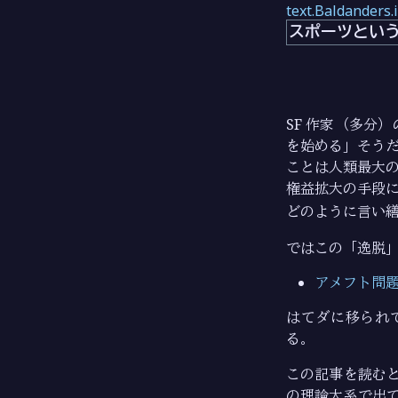
text.Baldanders.
スポーツとい
SF 作家（多分
を始める」そうだ
ことは人類最大の
権益拡大の手段に
どのように言い
ではこの「逸脱」
アメフト問題
はてダに移られ
る。
この記事を読むと
の理論大系で出て