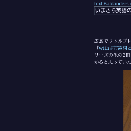
text.Baldanders.
いまさら英語
広島でリトルプ
『
with #前置
リーズの他の2冊
かると思ってい