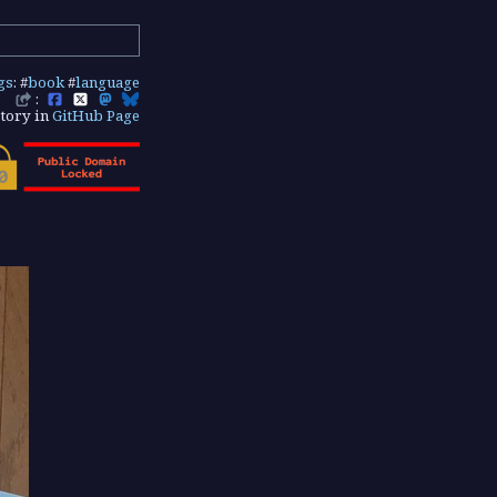
gs
: #
book
#
language
:
tory in
GitHub Page