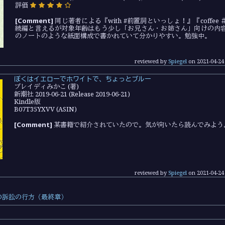
評価
[Comment]
同じ著者による『with #前置詞といっしょ！』『coffe
続編と言えるが対象年齢はもう少し「お兄さん・お姉さん」向けの内
のノートのような紙面構成で書かれていて分かりやすい。勉強中。
reviewed by
Spiegel
on
2021-04-24
ぼくはイエローでホワイトで、ちょっとブルー
ブレイディみかこ (著)
新潮社 2019-06-21 (Release 2019-06-21)
Kindle版
B07T35YXVV (ASIN)
[Comment]
某書籍で紹介されていたので。気が向いたら読んでみよう
reviewed by
Spiegel
on
2021-04-24
acle の訴訟の行方（最終章）