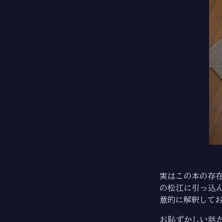
実はこの本の存
の松江に引っ込
意的に解釈して
お恥ずかしい話