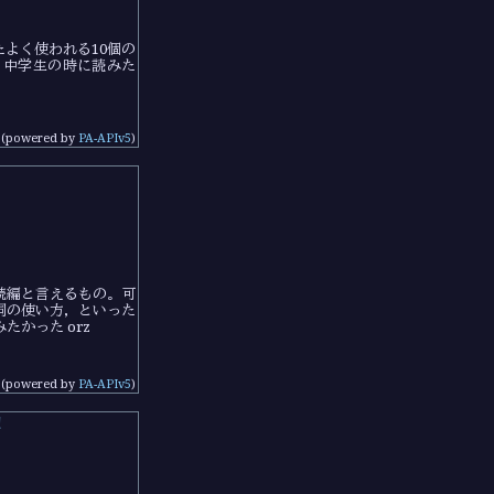
たよく使われる10個の
。中学生の時に読みた
(powered by
PA-APIv5
)
の続編と言えるもの。可
詞の使い方，といった
かった orz
(powered by
PA-APIv5
)
！