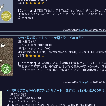
評価
[Comment]
対象年齢は小学3年生から。“with” をはじめとし
前置詞についてふんわりとしたイメージを掴むことができる
かった orz
reviewed by
Spiegel
on
2021-04-24
coffee ＃名詞のヒミツ！～英語を楽しく学ぼう～
三戸雅彦 (著)
しおまち書房 2018-01-01
単行本（ソフトカバー）
4906985165 (ASIN), 9784906985166 (EAN), 4906985165 (ISBN)
評価
[Comment]
同じ著者による『with #前置詞といっしょ！』
算名詞や不可算名詞，単数形と複数形で意味が変わるもの，冠
ことを言葉のイメージを中心に解説している。中学生の時に読みた
reviewed by
Spiegel
on
2021-04-24
中学→高校の英文法が図解でわかるノート 基礎編 #動詞と踏み出そう
三戸 雅彦 (著)
しおまち書房 2020-01-01
単行本（ソフトカバー）
4906985262 (ASIN), 9784906985265 (EAN), 4906985262 (ISBN)