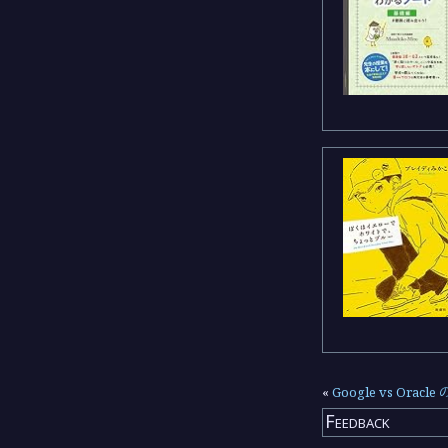
«
Google vs Or
Feedback