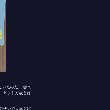
いたのだ。 郷里
，ネット万歳と好
のせいで大学入試