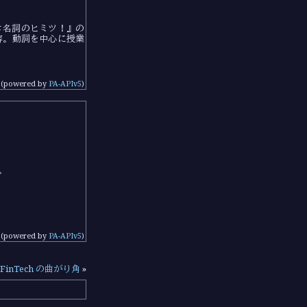
e ＃名詞のヒミツ！』の
容。動詞を中心に授業
(powered by
PA-APIv5
)
。
(powered by
PA-APIv5
)
FinTech の曲がり角
»