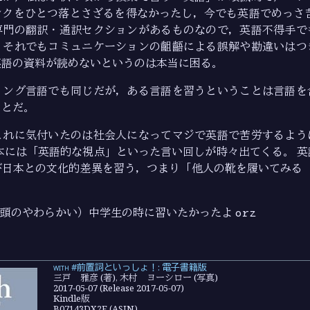
ンクをひとつ落とさざるを得なかったし，今でも英語でめっさ苦
専門の翻訳・通訳セクションがあるものなので，英語不得手で
，それでもコミュニケーションの齟齬による誤解や勘違いはつ
英語の資料が読めないというのは本当に困る。
ミング言語でも同じだが，ある言語を習うということは言語を
ことだ。
これに気付いたのは社会人になってマジで英語で苦労するよう
本には「英語的な視点」といった言い回しが時々出てくる。 
日本との文化的差異を習う，つまり「他人の靴を履いてみる（＝ 
。
（頭のやわらかい）中学生の時に習いたかったよ
orz
with #前置詞といっしょ！: 電子書籍版
三戸 雅彦 (著), 木村 ヨーシロー (写真)
2017-05-07 (Release 2017-05-07)
Kindle版
B07143DX2F (ASIN)