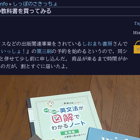
info
»
しっぽのさきっちょ
の教科書を買ってみる
Ta
His
レスなどの出版関連事業をされている
しおまち書房
さんで
詞といっしょ！
』の
第三刷
の予約を始めるというので，同シ
と併せて少し前に申し込んだ。 商品が来るまで時間がか
たのだが，割とすぐに届いたよ。