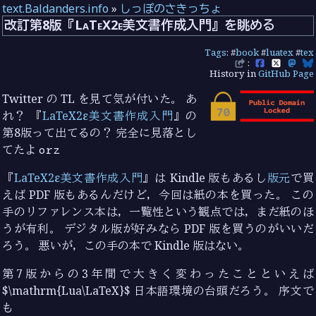
text.Baldanders.info
»
しっぽのさきっちょ
改訂第8版『LaTeX2ε美文書作成入門』を眺める
Tags
: #
book
#
luatex
#
tex
:
History in
GitHub Page
Twitter の TL を見て気が付いた。 あ
れ？ 『
LaTeX2ε美文書作成入門
』の
第8版って出てるの？ 完全に見落とし
てたよ
orz
『
LaTeX2ε美文書作成入門
』は Kindle 版もあるし
版元
で買
えば PDF 版もあるんだけど，今回は紙の本を買った。 この
手のリファレンス本は，一覧性という観点では，まだ紙のほ
うが有利。 デジタル版が好みなら PDF 版を買うのがいいだ
ろう。 悪いが，この手の本で Kindle 版はない。
第7版からの3年間で大きく変わったことといえば
$\mathrm{Lua\LaTeX}$ 日本語環境の台頭だろう。 序文で
も