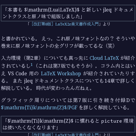
本書も $\mathrm{Lua\LaTeX}$ と新しい jleq ドキュメ
ントクラスと原ノ味で組版しました
［改訂第8版］LaTeX2ε美文書作成入門
より
と書かれている。 えっ，これ原ノ味フォントなの？ そういや
巻末に原ノ味フォントの全グリフが載ってるな（笑）
入力環境（第2章）についても真っ先に
Cloud LaTeX
が紹介
1
されているし
（これは第7版でもそうか），コラム内とはい
え VS Code 用の
LaTeX Workshop
が紹介されていたりす
る。 また jleq ドキュメントクラスについても14章で詳しく
解説している。 時代が変わったんだねぇ。
グラフィック周りについては第7版に引き続き付録Dで
$\mathrm{Ti}k\mathrm{Z}$/PGF
を詳しく解説している。
$\mathrm{Ti}k\mathrm{Z}$ に慣れると
picture
環境
は使いたくなくなります
［改訂第8版］LaTeX2ε美文書作成入門
より