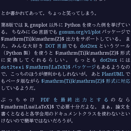
とか書かれてあって，ちょっと笑ってしまう。
第8版では R, gnuplot 以外に Python を使った例を挙げてい
る。 ちなみに Go 言語でも
gonum.org/v1/plot
パッケージで
$\mathrm{Ti}k\mathrm{Z}$ 出力をサポートしている。 ま
た，みんな大好き
DOT 言語
でも
dot2tex
というツール
（Python 製）を使うと $\mathrm{Ti}k\mathrm{Z}$ 形式
に変換してくれるらしい。 もっとも
dot2tex
には
dot2texi
$\mathrm{\LaTeX}$ パッケージ
もあるようなの
で，こっちのほうが便利かもしれないが。 あと
PlantUML
で
もベータ版ながら
$\mathrm{Ti}k\mathrm{Z}$ 形式に対応
しているようだ。
ぶっちゃけ
PDF を最終出力とする
のなら
$\mathrm{Lua\LaTeX}$ で必要十分だよな。 まぁ，論文を
書くとなると各学会用のドキュメントクラスを使わないとい
けないので簡単ではないだろうが。