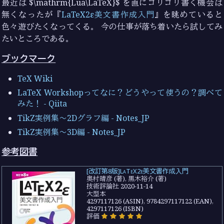
最近は $\mathrm{Lua\LaTeX}$ を直にゴリゴリ書く機会は
無くなったが『
LaTeX2ε美文書作成入門
』を眺めていると
色々遊びたくなってくる。 今の仕事が落ち着いたら試してみ
たいところである。
ブックマーク
TeX Wiki
LaTeX Workshopってなに？どうやって使うの？調べて
みた！ - Qiita
TikZ実例集〜2Dグラフ編 - Notes_JP
TikZ実例集〜3D編 - Notes_JP
参考図書
[改訂第8版]LaTeX2ε美文書作成入門
奥村晴彦 (著), 黒木裕介 (著)
技術評論社 2020-11-14
大型本
4297117126 (ASIN), 9784297117122 (EAN),
4297117126 (ISBN)
評価