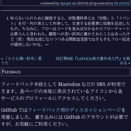
reviewed by
Spiegel
on
2016-02-20
(powered by
PA-APIv5
)
知らない人のために解説すると，状態遷移表とは「状態」と「イベン
ト」を行・列の表として列挙して，交差する各要素に処理を記述した
もの。ちなみに，フローはコードを見れば分かるからフローチャート
は要らんと言われた。顧客への言い訳用に書かされたことはあったけ
ど（笑） 現在主流になりつつある関数型言語ではそもそもフロー記述
が通用しないかな。
↩︎
«
「小さな薄い財布」買
改訂第8版『LaTeX2ε美文書作成入門』を眺
うた
める
»
Feedback
フィードバック手段として Mastodon などの SNS が利用で
きます。各ページの末尾に表示されているアイコンから各
サービスのプロフィールにアクセスしてください。
GitHub では
フィードバック用のディスカッションページ
を
用意しました。 書き込みには GitHub のアカウントが必要で
すが，お気軽にご利用ください。