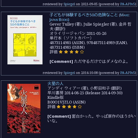
reviewed by
Spiegel
on
2021-09-05
(powered by
PA-APIv5
)
子どもが体験するべき50の危険なこと (Make:
Japan Books)
Gever Tulley (著), Julie Spiegler (著), 金井 哲
夫 (翻訳)
オライリージャパン 2011-05-26
単行本（ソフトカバー）
4873114985 (ASIN), 9784873114989 (EAN),
4873114985 (ISBN)
評価
[Comment]
ただ守るだけではダメなのよ。
reviewed by
Spiegel
on
2014-10-08
(powered by
PA-APIv5
)
火星の人
アンディ ウィアー (著), 小野田和子 (翻訳)
早川書房 2014-08-25 (Release 2014-09-30)
Kindle版
B00O1VJZLO (ASIN)
評価
[Comment]
面白かった。やっぱ原作のほうがい
いな。