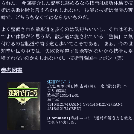
られた。 今回紹介した記事に絡めるなら技能は成功体験で技
術は失敗体験と言えるかもしれない。 技能と技術は開発の両
輪で，どちらもなくてはならないものだ。
よく整備された散歩道を歩くのは気持ちいいし，それはそれ
でよい体験だと思うが，散歩道に施されている「整備」に気
付けるのは脇道や寄り道も歩いてこそである。 まぁ，今の世
知辛い世の中では，失敗を許容する余裕がないから技術も蓄
積されないのかもしれないが。 技術斜陽国ニッポン（笑）
参考図書
迷路で行こう
忠之, 坂本 (著), 博, 吉岡 (著), 一之, 湯沢 (著), ニ
コリ (編集)
波書房 1991-12-01
単行本
4816412174 (ASIN), 9784816412172 (EAN),
4816412174 (ISBN)
[Comment]
私はニコリで迷路の解き方を教え
てもらいました。