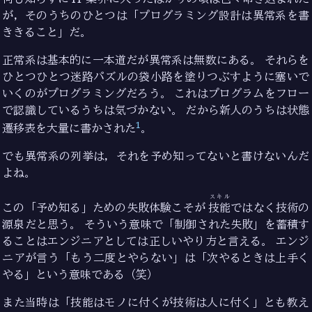
が，そのうちのひとつは「プログラミング設計は異常系を書
ききること」だ。
正常系は基本的に一本道だが異常系は無数にある。 それらを
ひとつひとつ迷路パズルの袋小路を塗りつぶすように塞いで
いくのがプログラミングだろう。 これはプログラムをフロー
で認識しているうちは気づかない。 だから新人のうちは状態
1
遷移表を大量に書かされた
。
でも異常系の列挙は，それを予め知ってないと書けないんだ
よね。
スキル
この「予め知る」ための失敗体験こそが
技能
ではなく技術の
源泉だと思う。 そういう意味で「制御された失敗」を蓄積す
ることはエンジニアとしては正しいやり方と言える。 エンジ
ニアが言う「もう二度とやらない」は「次やるときは上手く
やる」という意味である（笑）
また当時は「技能はモノに付くが技術は人に付く」とも教え