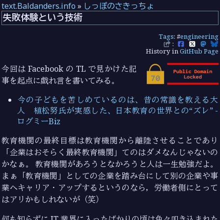
text.Baldanders.info
»
しっぽのさきっちょ
失敗体験という技術
Tags
: #
engineering
:
History in
GitHub Page
今回は Facebook の TL で見かけた記
事を起点に戯れ言を書いてみる。
今の子どもを苦しめているのは、昔の常識を教える大
人 植松努氏が実感した、日本教育の世界との“ズレ” -
ログミーBiz
教育機関の最終目標は教育機関から離陸させることであり
「企業はおそらく最終教育機関」てのはダメなんじゃないの
かなぁ。 教育機関があろうとなかろうと人は一生勉強だよ。
まぁ「教育機関」としての企業を踏み台にして別の企業や事
業へキャリア・アップするというのなら，労働者側にとって
はアリかもしれないが（笑）
何も知らずに IT 業界に入ったばかりの頃は色々叩き込まれた