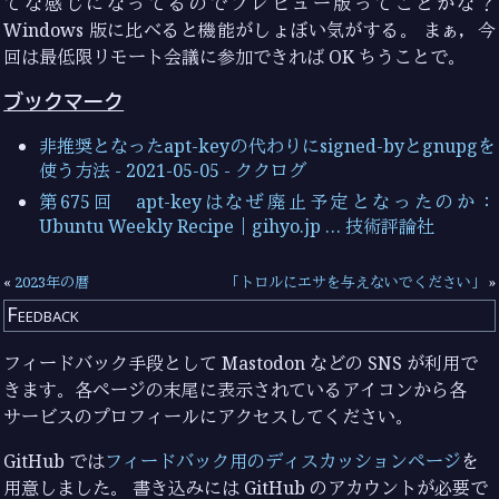
てな感じになってるのでプレビュー版ってことかな？
Windows 版に比べると機能がしょぼい気がする。 まぁ，今
回は最低限リモート会議に参加できれば OK ちうことで。
ブックマーク
非推奨となったapt-keyの代わりにsigned-byとgnupgを
使う方法 - 2021-05-05 - ククログ
第675回 apt-keyはなぜ廃止予定となったのか：
Ubuntu Weekly Recipe｜gihyo.jp … 技術評論社
«
2023年の暦
「トロルにエサを与えないでください」
»
Feedback
フィードバック手段として Mastodon などの SNS が利用で
きます。各ページの末尾に表示されているアイコンから各
サービスのプロフィールにアクセスしてください。
GitHub では
フィードバック用のディスカッションページ
を
用意しました。 書き込みには GitHub のアカウントが必要で