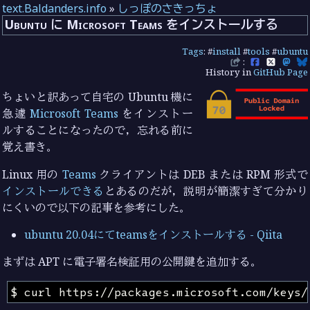
text.Baldanders.info
»
しっぽのさきっちょ
Ubuntu に Microsoft Teams をインストールする
Tags
: #
install
#
tools
#
ubuntu
:
History in
GitHub Page
ちょいと訳あって自宅の Ubuntu 機に
急遽
Microsoft Teams
をインストー
ルすることになったので，忘れる前に
覚え書き。
Linux 用の
Teams
クライアントは DEB または RPM 形式で
インストールできる
とあるのだが，説明が簡潔すぎて分かり
にくいので以下の記事を参考にした。
ubuntu 20.04にてteamsをインストールする - Qiita
まずは APT に電子署名検証用の公開鍵を追加する。