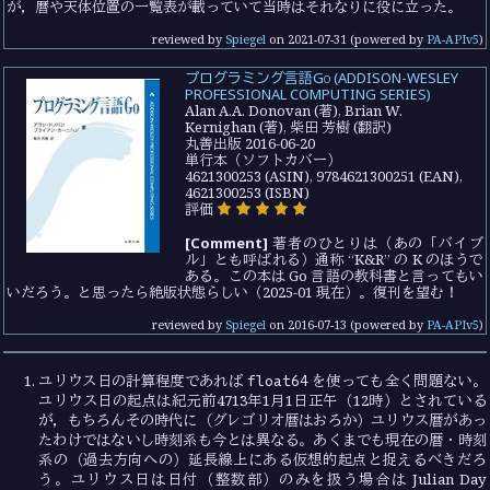
が，暦や天体位置の一覧表が載っていて当時はそれなりに役に立った。
reviewed by
Spiegel
on
2021-07-31
(powered by
PA-APIv5
)
プログラミング言語Go (ADDISON-WESLEY
PROFESSIONAL COMPUTING SERIES)
Alan A.A. Donovan (著), Brian W.
Kernighan (著), 柴田 芳樹 (翻訳)
丸善出版 2016-06-20
単行本（ソフトカバー）
4621300253 (ASIN), 9784621300251 (EAN),
4621300253 (ISBN)
評価
[Comment]
著者のひとりは（あの「バイブ
ル」とも呼ばれる）通称 “K&R” の K のほうで
ある。この本は Go 言語の教科書と言ってもい
いだろう。と思ったら絶版状態らしい（2025-01 現在）。復刊を望む！
reviewed by
Spiegel
on
2016-07-13
(powered by
PA-APIv5
)
float64
ユリウス日の計算程度であれば
を使っても全く問題ない。
ユリウス日の起点は紀元前4713年1月1日正午（12時）とされている
が，もちろんその時代に（グレゴリオ暦はおろか）ユリウス暦があっ
たわけではないし時刻系も今とは異なる。あくまでも現在の暦・時刻
系の（過去方向への）延長線上にある仮想的起点と捉えるべきだろ
う。ユリウス日は日付（整数部）のみを扱う場合は Julian Day