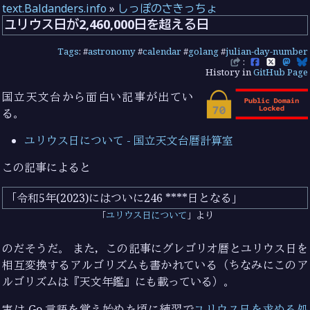
text.Baldanders.info
»
しっぽのさきっちょ
ユリウス日が2,460,000日を超える日
Tags
: #
astronomy
#
calendar
#
golang
#
julian-day-number
:
History in
GitHub Page
国立天文台から面白い記事が出てい
る。
ユリウス日について - 国立天文台暦計算室
この記事によると
令和5年(2023)にはついに246 ****日となる
ユリウス日について
より
のだそうだ。 また，この記事にグレゴリオ暦とユリウス日を
相互変換するアルゴリズムも書かれている（ちなみにこのア
ルゴリズムは『天文年鑑』にも載っている）。
実は Go 言語を覚え始めた頃に練習で
ユリウス日を求める処