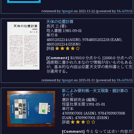
reviewed by
Spiegel
on
2021-11-22
(powered by
PA-APIv5
)
天体の位置計算
長沢 工 (著)
地人書館 1985-09-01
単行本
4805202254 (ASIN), 9784805202258 (EAN),
4805202254 (ISBN)
評価
[Comment]
B1950.0 分点から J2000.0 分点への
過渡期に書かれた本なので情報が古いものもある
が，基本的な内容は位置天文学の教科書として充
分通用する。
reviewed by
Spiegel
on
2015-01-11
(powered by
PA-APIv5
)
新こよみ便利帳―天文現象・暦計算の
すべて
暦計算研究会 (編集)
恒星社厚生閣 1991-05-01
単行本
4769907001 (ASIN), 9784769907008
(EAN), 4769907001 (ISBN)
評価
[Comment]
今となっては古い内容だ