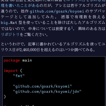
理を書いたことがある
のだが，アレとは若干アルゴリズムが
違うので，拙作
github.com/goark/koyomi
のサブパッ
ケージとして追加してみた。 洒落で有理数を扱える
big
.Rat
型を使っていることを除けば大したアルゴリズム
1
ではないので，中身については割愛する
。 興味のある方は
リポジトリ
をご覧ください。
というわけで，記事に書かれているアルゴリズムを使ってユ
リウス日が2,460,000日を超えるのはいつか調べてみる。
package
main
import
(
"fmt"
"github.com/goark/koyomi"
"github.com/goark/koyomi/jdn"
)