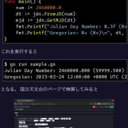
func
main
()
{
num
:=
2460000.0
dt
:=
jdn
.
FromJD
(
num
)
mjd
:=
jdn
.
GetMJD
(
dt
)
fmt
.
Printf
(
"Julian Day Number: %.3f (%v
fmt
.
Printf
(
"Gregorian: %v (%v)\n"
,
dt
,
}
これを実行すると
となる。 国立天文台のページで検算してみると