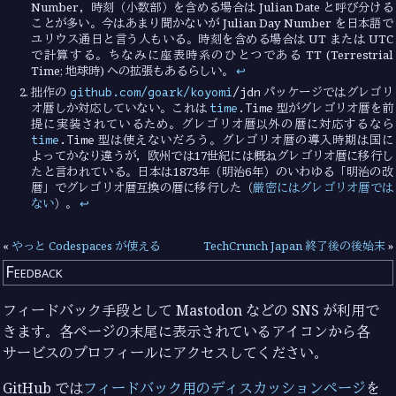
Number，時刻（小数部）を含める場合は Julian Date と呼び分ける
ことが多い。今はあまり聞かないが Julian Day Number を日本語で
ユリウス通日と言う人もいる。時刻を含める場合は UT または UTC
で計算する。ちなみに座表時系のひとつである TT (Terrestrial
Time; 地球時) への拡張もあるらしい。
↩︎
github.com/goark/koyomi
/jdn
拙作の
パッケージではグレゴリ
time
.Time
オ暦しか対応していない。これは
型がグレゴリオ暦を前
提に実装されているため。グレゴリオ暦以外の暦に対応するなら
time
.Time
型は使えないだろう。グレゴリオ暦の導入時期は国に
よってかなり違うが，欧州では17世紀には概ねグレゴリオ暦に移行し
たと言われている。日本は1873年（明治6年）のいわゆる「明治の改
暦」でグレゴリオ暦互換の暦に移行した（
厳密にはグレゴリオ暦では
ない
）。
↩︎
«
やっと Codespaces が使える
TechCrunch Japan 終了後の後始末
»
Feedback
フィードバック手段として Mastodon などの SNS が利用で
きます。各ページの末尾に表示されているアイコンから各
サービスのプロフィールにアクセスしてください。
GitHub では
フィードバック用のディスカッションページ
を