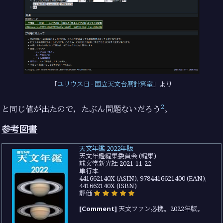
ユリウス日 - 国立天文台暦計算室
より
2
と同じ値が出たので，たぶん問題ないだろう
。
参考図書
天文年鑑 2022年版
天文年鑑編集委員会 (編集)
誠文堂新光社 2021-11-22
単行本
441662140X (ASIN), 9784416621400 (EAN),
441662140X (ISBN)
評価
[Comment]
天文ファン必携。2022年版。