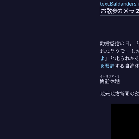
text.Baldanders.
お散歩カメラ 202
勤労感謝の日。 
れたそうで。 し
よ
」と叱られたそ
を要請
する自治体
それはさておき
閑話休題
地元地方新聞の