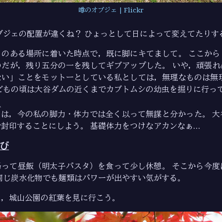
噂のオブジェ | Flickr
ブジェの配置が違くね？ ひょっとして日によって変えてたりす
ェのある場所に着いた時点で，既に脚にキてまして。 ここから
のだが，残り五分の一を残してギブアップした。 いや，頑張れ
ない」ことをモットーとしている私としては，無理なものは無理
どもの頃は大谷ダムの近くまでカブトムシの幼虫を掘りに行っ
ム
り
は，今の私の脚力・体力では全く以って無謀と分かった。 大
封印することにしよう。 基礎体力をつけなアカンなぁ…
び
帰って昼飯（明太子パスタ）を食って少し休憩。 そこから今度
同じ炭水化物でも麺類はパワーが出やすい気がする。
に，城山公園の紅葉を見に行こう。