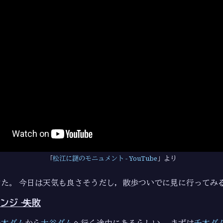
松江に謎のモニュメント - YouTube
より
た。 今日は天気も良さそうだし，散歩ついでに見に行ってみ
ジ → 失敗
千本ダム
から
大谷ダム
へ行く途中にあるらしい。 まずは
千本ダ