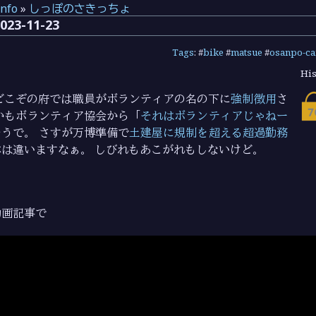
info
»
しっぽのさきっちょ
3-11-23
Tags
: #
bike
#
matsue
#
osanpo-c
His
どこぞの府では職員がボランティアの名の下に
強制徴用
さ
かもボランティア協会から「
それはボランティアじゃねー
うで。 さすが万博準備で
土建屋に規制を超える超過勤務
は違いますなぁ。 しびれもあこがれもしないけど。
動画記事で