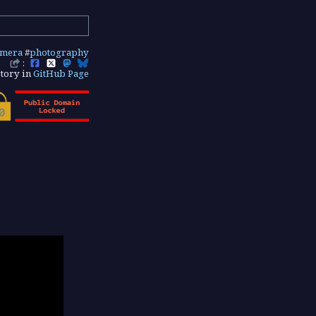
amera
#
photography
:
tory in
GitHub Page