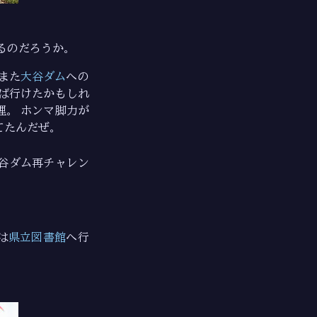
るのだろうか。
また
大谷ダム
への
ば行けたかもしれ
。 ホンマ脚力が
てたんだぜ。
谷ダム再チャレン
は
県立図書館
へ行