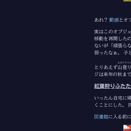
あれ？
動画
とオ
実はこのオブジ
移動を再開した
ないが「頑張ら
弱ったなぁ。 子
ヒルクライ
とりあえず
山登
ジは来年の秋まで
紅葉狩りふたた
いったん自宅に
くことにした。 
図書館
に入る前