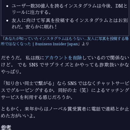
ユーザー数30億人を誇るインスタグラムは今後、DMと
リールに注力する。
友人に向けて写真を投稿するインスタグラムとはお別
れだ。安らかに眠れ！
あなたが知っていたインスタグラムはもうない…友人に写真を投稿する場
所ではなくなった | Business Insider Japan
より
だそうだ。 私は既に
アカウントを削除
しているので関係ない
けど。 でも SNS でサプライズとかやっても詐欺扱いかな
やっぱり。
「知り合い同士で繋がる」なら SNS ではなくチャットサービ
スでグルーピングするか，同好の士（笑）によるマッチング
サービスを利用する感じだろうか。
ともかく，来年からはノーベル賞受賞者に電話で連絡とか止
めた方がいいよ。
参考