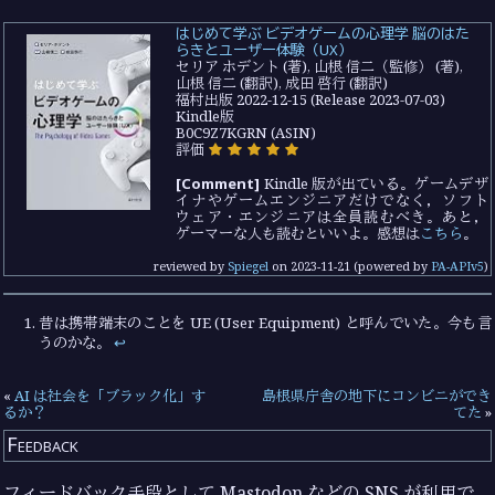
はじめて学ぶ ビデオゲームの心理学 脳のはた
らきとユーザー体験（UX）
セリア ホデント (著), 山根 信二（監修） (著),
山根 信二 (翻訳), 成田 啓行 (翻訳)
福村出版 2022-12-15 (Release 2023-07-03)
Kindle版
B0C9Z7KGRN (ASIN)
評価
[Comment]
Kindle 版が出ている。ゲームデザ
イナやゲームエンジニアだけでなく，ソフト
ウェア・エンジニアは全員読むべき。あと，
ゲーマーな人も読むといいよ。感想は
こちら
。
reviewed by
Spiegel
on
2023-11-21
(powered by
PA-APIv5
)
昔は携帯端末のことを UE (User Equipment) と呼んでいた。今も言
うのかな。
↩︎
«
AI は社会を「ブラック化」す
島根県庁舎の地下にコンビニができ
るか？
てた
»
Feedback
フィードバック手段として Mastodon などの SNS が利用で