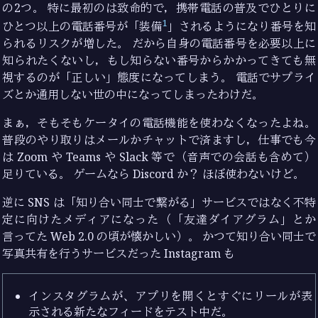
の2つ。 特に最初のは致命的で，携帯電話の普及でひとりに
1
ひとつ以上の電話番号が「装備
」されるようになり番号を知
られるリスクが増した。 だから自身の電話番号を必要以上に
知られたくないし，もし知らない番号からかかってきても無
視するのが「正しい」態度になってしまう。 電話でサプライ
ズとか通用しない世の中になってしまったわけだ。
まぁ，そもそもケータイの電話機能を使わなくなったよね。
普段のやり取りはメールかチャットで済ますし，仕事でも今
は Zoom や Teams や Slack 等で（音声での会話も含めて）
足りている。 ゲームなら Discord か？ ほぼ使わないけど。
逆に SNS は「知り合い同士で繋がる」サービスではなく不特
定に向けたメディアになった（「友達ダイアグラム」とか
言ってた Web 2.0 の頃が懐かしい）。 かつて知り合い同士で
写真共有を行うサービスだった Instagram も
インスタグラムが、アプリを開くとすぐにリールが表
示される新たなフィードをテスト中だ。