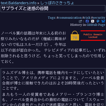
text.Baldanders.info
»
しっぽのさきっちょ
サプライズと迷惑の谷間
Tags
: #
communication
#
risk
#
security
:
History in
GitHub Page
ノーベル賞の話題は年末に入る前のお
祭りみたいなものだが（権威に興味が
ないので私はスルーだけど），今年は
以下の話が面白かった。 テレビメディアの記事だし，いずれ
削除されると思うけど，ちょっと笑ってしまったので引用し
ておく。
ラムズデル博士は、携帯電話を機内モードにしていたとい
うことで、アメリカメディアによりますと、ノーベル委員
会側が博士に接触できたのはおよそ20時間後だったという
ことです。
またもう一人の受賞者であるメアリー・ブランコウ博士
も、ノーベル委員会からの最初の電話について「スウェー
デンからの番号だったので迷惑電話だと思い、電話を切り