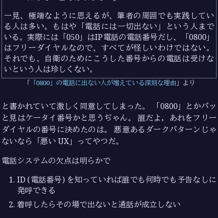
一見、極端なように思えるが、筆者の周囲でも実践してい
る人は多い。もはや「電話には一切出ない」という人まで
いる。実際には「050」はIP電話の電話番号だし、「0800」
はフリーダイヤルなので、すべてが怪しいわけではない。
それでも、自衛のためにこうした番号からの電話は受けな
いという人は珍しくない。
「0800」の電話に出ない人が増えている深刻な理由
より
と書かれていて激しく同意してしまった。 「0800」とかパッ
と見はケータイ番号かと思うぢゃん。 誰だよ，あれをフリー
ダイヤルの番号に決めたのは。 悪意あるダークパターンじゃ
ないなら「悪い UX」ってやつだ。
電話システムの欠点は明らかで
ID (電話番号) を知っていれば誰でも何時でも予告なしに
発呼できる
着呼したらその場で出ないと通話が成立しない