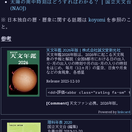
太陽の南中時刻はどうすればわかる？ | 国立天文台
(NAOJ)
※ 日本独自の暦・暦象に関する話題は
koyomi
を参照のこ
と。
参考
天文年鑑 2026年版 | 株式会社誠文堂新光社
天文年鑑2026年版は、2026年に起こる天文現
象の予報と解説（全国8都市における日の出入
り･月の出入りの時刻や月の出･月の入りの時刻
をはじめ、毎月（12ヵ月）の星空、日食や月食
などの食現象、各惑星
Release
2025-12-10
[Comment]
天文ファン必携。2026年版。
Powered by
linkcard
理科年表 2020
国立天文台 (編集)
丸善出版 2019-11-20