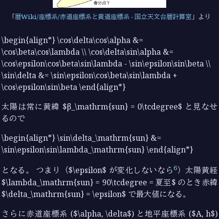
暦Wiki/座標系/赤道座標系と黄道座標系 - 国立天文台暦計算室
より
\begin{align*} \cos\delta\cos\alpha &=
\cos\beta\cos\lambda \\ \cos\delta\sin\alpha &=
\cos\epsilon\cos\beta\sin\lambda - \sin\epsilon\sin\beta \\
\sin\delta &= \sin\epsilon\cos\beta\sin\lambda +
\cos\epsilon\sin\beta \end{align*}
太陽は常に黄緯 $β_\mathrm{sun} = 0\tcdegree$ と見なせ
るので
\begin{align*} \sin\delta_\mathrm{sun} &=
\sin\epsilon\sin\lambda_\mathrm{sun} \end{align*}
6
となる。 つまり（$\epsilon$ が変化しないなら
）太陽黄経
$\lambda_\mathrm{sun} = 90\tcdegree = 夏至$ のとき赤緯
$\delta_\mathrm{sun} = \epsilon$ で最大値になる。
さらに赤道座標系 ($\alpha, \delta$) と地平座標系 ($A, h$)