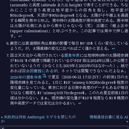
(azimuth) と高度 (altitude または height) で表すことができる。ちな
みにここで言う高度は地平面からの仰角を指し，地平面が
$0\tcdegree$，天頂が $90\tcdegree$ となる。太陽が子午線上を通過
する瞬間を南中と呼ぶ。南中時の太陽高度が南中高度である。南半球
は太陽が北側にあるから南中じゃないな（笑） 正確に「極上正中
(upper culmination)」と呼ぶべきか。この記事では南中で押し通
す。
↩︎
厳密には黄道傾斜角は章動の影響で毎日 $0’’.05$ くらい変化している
ようだ。が，太陽黄緯の変化に比べればごく僅かと言える。
↩︎
国立天文台から発行されている
暦象年表
には地球時0時の太陽視赤緯
が $0.01’’$ の精度で掲載されているが PDF 版は2024年以降しか公開さ
れていないようだ（少なくとも2019年と2023年のはなかった）。紙で
あれば
国会図書館にある
が，ネットでは閲覧できないんだよなぁ。
2026年の暦象年表
で夏至（2026-06-21 17:25 JST）の前後1日の太
陽視赤緯を見てみると，1日に $10’’ \simeq 0.0028\tcdegree$ 程度の
変化量になっている。東京における日南中高度のデータもあるが毎日
ではなく精度も $1’ \simeq 0.017\tcdegree$。このため夏至前後1日の
値は分からない。まぁ，視赤緯の変化量が $10’’$ 程度なら $1’$ 精度の
南中高度データでは変化は分かるまい。
↩︎
«
米政府は何故 Anthropic モデルを禁じたの
情報通信白書に見る AI
か
»