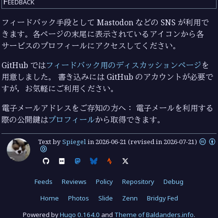
Feedback
フィードバック手段として Mastodon などの SNS が利用で
きます。各ページの末尾に表示されているアイコンから各
サービスのプロフィールにアクセスしてください。
GitHub では
フィードバック用のディスカッションページ
を
用意しました。 書き込みには GitHub のアカウントが必要で
すが，お気軽にご利用ください。
電子メールアドレスをご存知の方へ： 電子メールを利用する
際の公開鍵は
プロフィール
から取得できます。
Text by
Spiegel
in
2026-06-21
(revised in 2026-07-21)
Feeds
Reviews
Policy
Repository
Debug
Home
Photos
Slide
Zenn
Bridgy Fed
Powered by
Hugo 0.164.0
and
Theme of Baldanders.info
.