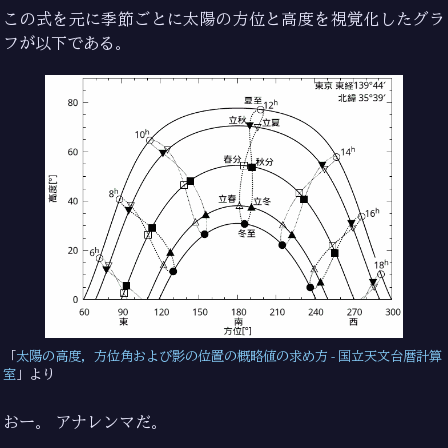
この式を元に季節ごとに太陽の方位と高度を視覚化したグラ
フが以下である。
太陽の高度，方位角および影の位置の概略値の求め方 - 国立天文台暦計算
室
より
おー。 アナレンマだ。