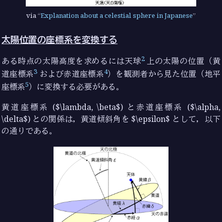
via
Explanation about a celestial sphere in Japanese
太陽位置の座標系を変換する
2
ある時点の太陽高度を求めるには天球
上の太陽の位置（黄
3
4
道座標系
および赤道座標系
）を観測者から見た位置（地平
5
座標系
）に変換する必要がある。
黄道座標系 ($\lambda, \beta$) と赤道座標系 ($\alpha,
\delta$) との関係は，黄道傾斜角を $\epsilon$ として，以下
の通りである。