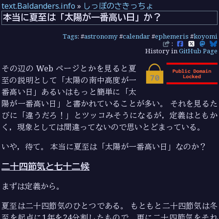
text.Baldanders.info
»
しっぽのさきっちょ
本当に夏至は「太陽が一番高い日」か？
Tags
: #
astronomy
#
calendar
#
ephemeris
#
koyomi
:
History in
GitHub Page
その辺の Web ページとかを見ると夏
至の説明として「太陽の南中高度が一
番高い日」あるいはもっと簡単に「太
陽が一番高い日」と書かれていることが多い。 それを見るた
びに「違うだろ！」とツッコみそうになるが，定義はともか
く，現象としては間違ってないので思いとどまっている。
いや，待て。 本当に夏至は「太陽が一番高い日」なのか？
二十四節気と七十二候
まずは定義から。
夏至は二十四節気のひとつである。 もともと二十四節気は冬
至を起点に1年を24分割したもので，更に二十四節気をそれ