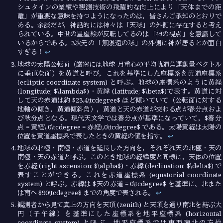
シュタインの業績や観測技術の飛躍的な向上により「天体までの距
離」が重要な意味を持つようになったのは，皆さんご承知のとおりで
ある。余談だが，神話的には神々は「天球」の外側に存在すると考え
られている。中世の星座絵が反転してるのは「神の視点」を意識して
いるからである。3次元の「無限遠の球」の外側に神が居るとか面白
すぎる！
↩︎
地球の太陽公転面（厳密には地球-月重心の平均軌道角運動量ベクトル
に垂直な面）を黄道と呼び，これを基準にした座標系を黄道座標系
(ecliptic coordinate system) と呼ぶ。地球の座標系のように黄経
(longitude; $\lambda$)・黄緯 (latitude; $\beta$)で表す。黄道に対
して天の赤道は約 $23.4\tcdegree$ ほど傾いていて（公転面に対する
地軸の傾き，黄道傾斜角），黄道と天の赤道が交わる点が春分点およ
び秋分点となる。現代天文学では春分点が基準になっていて，$春分
点 = 黄経\,0\tcdegree = 赤経\,0\tcdegree$ である。太陽黄経は太陽の
位置を黄道座標系で表したときの黄経の値を指す。
↩︎
地球の北極・南極・赤道を延長した方向を，それぞれ天の北極・天の
南極・天の赤道と呼ぶ。このとき地球の経緯度と同様に，天体の位置
を赤経 (right ascension; $\alpha$)・赤緯 (declination; $\delta$) で
表すことができる。これを赤道座標系 (equatorial coordinate
system) と呼ぶ。赤緯は $天の赤道 = 0\tcdegree$ を基準に、北また
は南へ $90\tcdegree$ までの角度で表される。
↩︎
観測者から見て真上の方向を天頂 (zenith) と天頂を通り南北を結ぶ大
円（子午線）を基準にした座標系を地平座標系 (horizontal
coordinate system) と呼ぶ。地平座標系では東西南北の方位