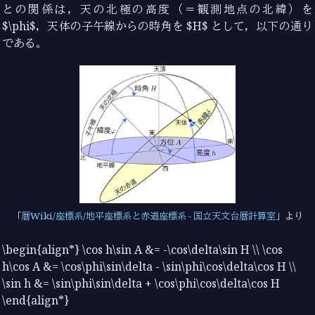
との関係は，天の北極の高度（＝観測地点の北緯）を
$\phi$，天体の子午線からの時角を $H$ として，以下の通り
である。
暦Wiki/座標系/地平座標系と赤道座標系 - 国立天文台暦計算室
より
\begin{align*} \cos h\sin A &= -\cos\delta\sin H \\ \cos
h\cos A &= \cos\phi\sin\delta - \sin\phi\cos\delta\cos H \\
\sin h &= \sin\phi\sin\delta + \cos\phi\cos\delta\cos H
\end{align*}