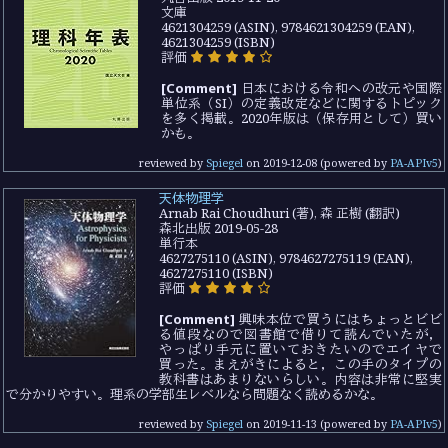
文庫
4621304259 (ASIN), 9784621304259 (EAN),
4621304259 (ISBN)
評価
[Comment]
日本における令和への改元や国際
単位系（SI）の定義改定などに関するトピック
を多く掲載。2020年版は（保存用として）買い
かも。
reviewed by
Spiegel
on
2019-12-08
(powered by
PA-APIv5
)
天体物理学
Arnab Rai Choudhuri (著), 森 正樹 (翻訳)
森北出版 2019-05-28
単行本
4627275110 (ASIN), 9784627275119 (EAN),
4627275110 (ISBN)
評価
[Comment]
興味本位で買うにはちょっとビビ
る値段なので図書館で借りて読んでいたが，
やっぱり手元に置いておきたいのでエイヤで
買った。まえがきによると，この手のタイプの
教科書はあまりないらしい。内容は非常に堅実
で分かりやすい。理系の学部生レベルなら問題なく読めるかな。
reviewed by
Spiegel
on
2019-11-13
(powered by
PA-APIv5
)