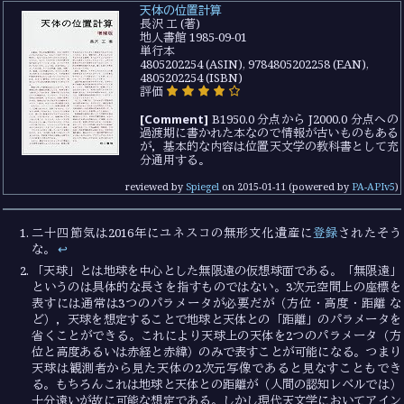
天体の位置計算
長沢 工 (著)
地人書館 1985-09-01
単行本
4805202254 (ASIN), 9784805202258 (EAN),
4805202254 (ISBN)
評価
[Comment]
B1950.0 分点から J2000.0 分点への
過渡期に書かれた本なので情報が古いものもある
が，基本的な内容は位置天文学の教科書として充
分通用する。
reviewed by
Spiegel
on
2015-01-11
(powered by
PA-APIv5
)
二十四節気は2016年にユネスコの無形文化遺産に
登録
されたそう
な。
↩︎
「天球」とは地球を中心とした無限遠の仮想球面である。「無限遠」
というのは具体的な長さを指すものではない。3次元空間上の座標を
表すには通常は3つのパラメータが必要だが（方位・高度・距離 な
ど），天球を想定することで地球と天体との「距離」のパラメータを
省くことができる。これにより天球上の天体を2つのパラメータ（方
位と高度あるいは赤経と赤緯）のみで表すことが可能になる。つまり
天球は観測者から見た天体の2次元写像であると見なすこともでき
る。もちろんこれは地球と天体との距離が（人間の認知レベルでは）
十分遠いが故に可能な想定である。しかし現代天文学においてアイン