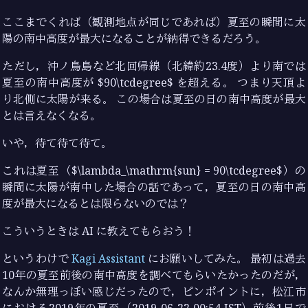
ここまでくれば（観測地点が同じであれば）夏至の瞬間に太
陽の南中高度が最大になることが納得できるだろう。
ただし，沖ノ鳥島など北回帰線（北緯約23.4度）より南では
夏至の南中高度が $90\tcdegree$ を超える。 つまり天頂よ
り北側に太陽が来る。 この場合は夏至の日の南中高度が最大
とは言えなくなる。
いや，待て待て待て。
これは夏至（$\lambda_\mathrm{sun} = 90\tcdegree$）の
瞬間に太陽が南中した場合の話であって，夏至の日の南中高
度が最大になるとは限らないのでは？
こういうときは AI に教えてもらおう！
というわけで
Kagi Assistant
にお願いしてみた。 最初は過去
10年の夏至前後の南中高度を調べてもらいたかったのだが，
なんか無理っぽい感じだったので，ピンポイントに，松江市