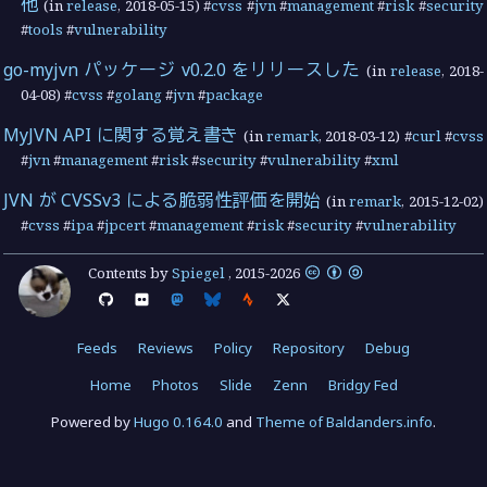
他
(in
release
,
2018-05-15
) #
cvss
#
jvn
#
management
#
risk
#
security
#
tools
#
vulnerability
go-myjvn パッケージ v0.2.0 をリリースした
(in
release
,
2018-
04-08
) #
cvss
#
golang
#
jvn
#
package
MyJVN API に関する覚え書き
(in
remark
,
2018-03-12
) #
curl
#
cvss
#
jvn
#
management
#
risk
#
security
#
vulnerability
#
xml
JVN が CVSSv3 による脆弱性評価を開始
(in
remark
,
2015-12-02
)
#
cvss
#
ipa
#
jpcert
#
management
#
risk
#
security
#
vulnerability
Contents by
Spiegel
,
2015
-
2026
Feeds
Reviews
Policy
Repository
Debug
Home
Photos
Slide
Zenn
Bridgy Fed
Powered by
Hugo 0.164.0
and
Theme of Baldanders.info
.