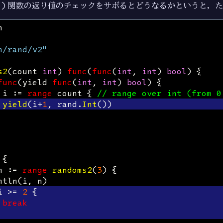
()
関数の返り値のチェックをサボるとどうなるかというと，た
n
h/rand/v2"
s2
(
count
int
)
func
(
func
(
int
,
int
)
bool
)
{
func
(
yield
func
(
int
,
int
)
bool
)
{
i
:=
range
count
{
// range over int (from 0
yield
(
i
+
1
,
rand
.
Int
())
{
n
:=
range
randoms2
(
3
)
{
ntln
(
i
,
n
)
i
>=
2
{
break