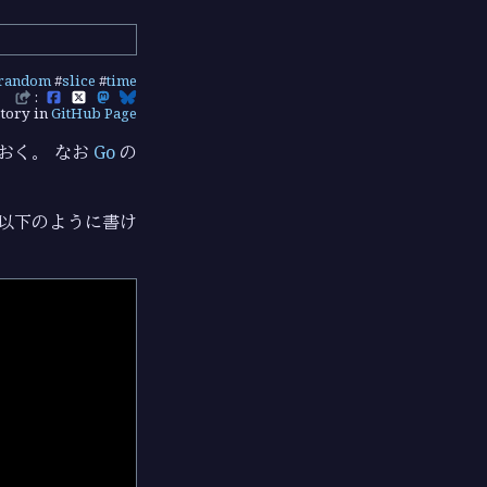
random
#
slice
#
time
:
tory in
GitHub Page
おく。 なお
Go
の
文で以下のように書け