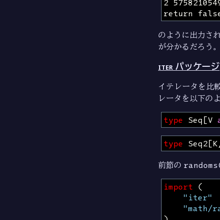
のように出力さ
が分かるだろう
iter パッケージ
イテレータを比
レータを以下の
type
Seq
[
V
type
Seq2
[
K
前節の
randoms
import
(
"iter"
"math/r
)