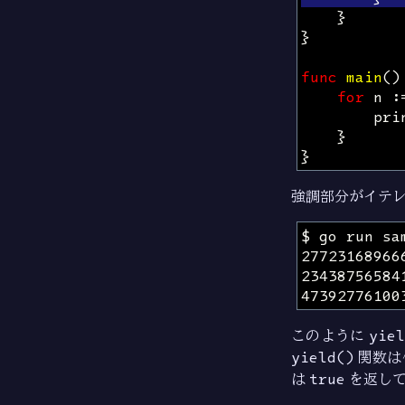
}
}
func
main
()
for
n
:
pri
}
}
強調部分がイテレ
このように
yiel
yield()
関数は
は
true
を返し