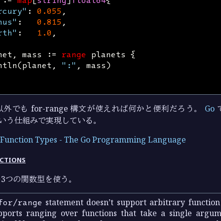
:=
map
[
string
]
float64
{
rcury"
:
0.055
,
nus"
:
0.815
,
rth"
:
1.0
,
net
,
mass
:=
range
planets
{
ntln
(
planet
,
":"
,
mass
)
外でも for-range 構文が使えれば何かと便利だろう。
Go
で
ion という仕組みで実現している。
 Function Types - The Go Programming Language
ctions
3つの関数型を使う。
for/range
statement doesn’t support arbitrary function
pports ranging over functions that take a single argum