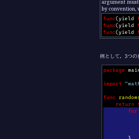
argument must i
by convention, w
func
(
yield
func
(
yield
func
(
yield
例として，3つの
package
mai
import
"mat
func
random
return
for
}