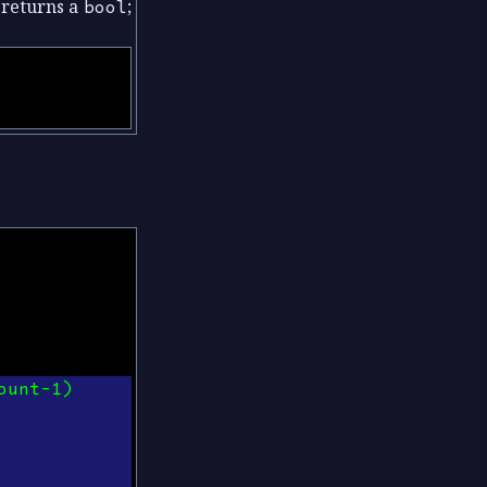
 returns a
bool
;
ount-1)