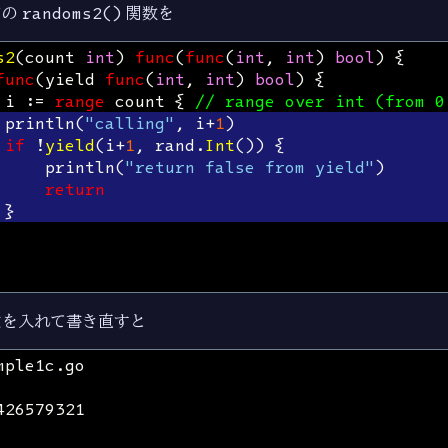
ドの
randoms2()
関数を
s2
(
count
int
)
func
(
func
(
int
,
int
)
bool
)
{
func
(
yield
func
(
int
,
int
)
bool
)
{
i
:=
range
count
{
// range over int (from 0
println
(
"calling"
,
i
+
1
)
if
!
yield
(
i
+
1
,
rand
.
Int
())
{
println
(
"return false from yield"
)
return
}
文を入れて書き直すと