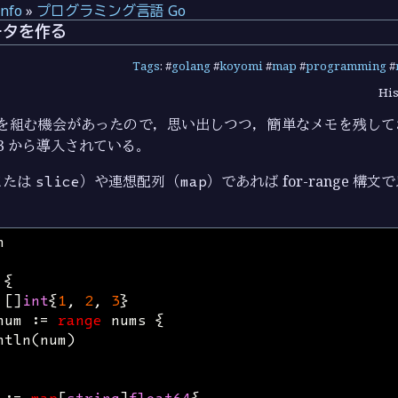
info
»
プログラミング言語 Go
ータを作る
Tags
: #
golang
#
koyomi
#
map
#
programming
#
His
を組む機会があったので，思い出しつつ，簡単なメモを残して
23 から導入されている。
または
slice
）や連想配列（
map
）であれば for-range 構
n
{
[]
int
{
1
,
2
,
3
}
num
:=
range
nums
{
ntln
(
num
)