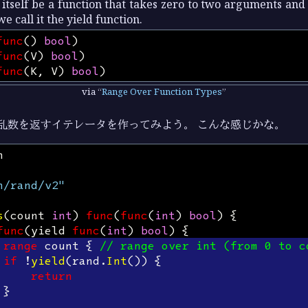
tself be a function that takes zero to two arguments and
e call it the yield function.
func
()
bool
)
func
(
V
)
bool
)
func
(
K
,
V
)
bool
)
via
Range Over Function Types
乱数を返すイテレータを作ってみよう。 こんな感じかな。
n
h/rand/v2"
s
(
count
int
)
func
(
func
(
int
)
bool
)
{
func
(
yield
func
(
int
)
bool
)
{
range
count
{
// range over int (from 0 to c
if
!
yield
(
rand
.
Int
())
{
return
}