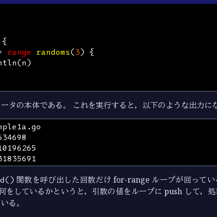
{
=
range
randoms
(
3
)
{
ntln
(
n
)
ータの本体である。 これを実行すると，以下のような出力に
d()
関数を呼び出した回数だけ for-range ループが回っ
何をしているかというと，引数の値をループに push して，
ている。