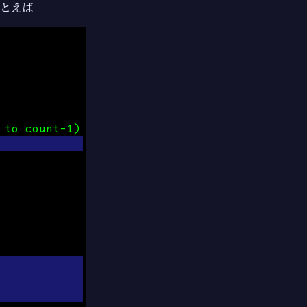
とえば
 to count-1)