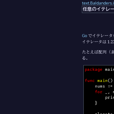
text.Baldanders.
任意のイテレ
Go
でイテレータ
イテレータは 1.
たとえば配列（
る。
package
mai
func
main
()
nums
:=
for
_
,
pri
}