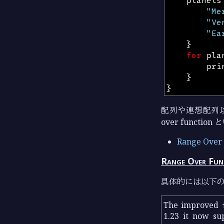
planets
"Me
"Ve
"Ea
}
for
pla
pri
}
}
配列や連想配列以
over funct
Range Over
Range Over Fun
具体的には以下の
The improved
1.23 it now su