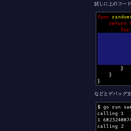
試しに上のコー
func
random
return
for
}
}
}
などとデバッグ