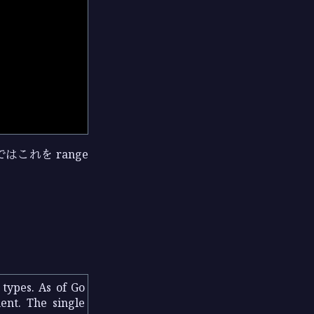
はこれを range
 types. As of Go
ent. The single