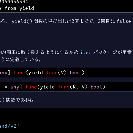
れる。
yield()
関数の呼び出しは2回までで，2回目に
false
。
較的簡単に取り扱えるようにするため
iter
パッケージが用意
ように定義している。
any
]
func
(
yield
func
(
V
)
bool
)
,
V
any
]
func
(
yield
func
(
K
,
V
)
bool
)
()
関数であれば
and/v2"