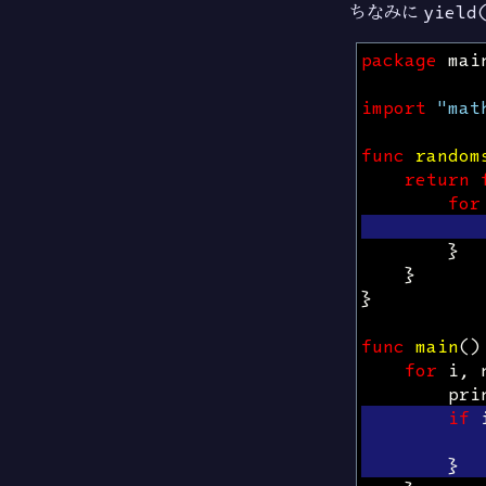
ちなみに
yield
package
mai
import
"mat
func
random
return
for
}
}
}
func
main
()
for
i
,
pri
if
}