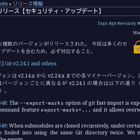
info
»
リリース情報
4.1 のリリース【セキュリティ・アップデート】
Tags
: #
git
#
security
#
His
 を含む複数のバージョンがリリースされた。 今回は多くのセ
ップデートを含むため，必ず対応すること。
Git v2.24.1 and others
ンは v2.14.x から v2.24.x までの各マイナーバージョン
D はバージョンごとに異なるが v2.24.1 の場合は以下の通り
）。
348
: The
--export-marks
option of git fast-import is exp
command feature
export-marks=...
and it allows overw
349
: When submodules are cloned recursively, under certa
e fooled into using the same Git directory twice. We 
 be empty.