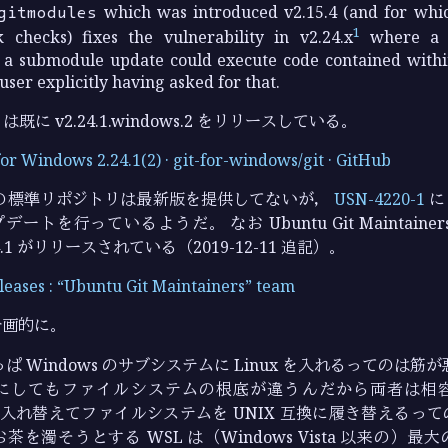
gitmodules
which was introduced v2.15.4 (and for whi
1
ck checks) fixes the vulnerability in v2.24.x
where a r
 a submodule update could execute code contained withi
user explicitly having asked for that.
は既に v2.24.1.windows.2 をリリースしている。
for Windows 2.24.1(2) · git-for-windows/git · GitHub
T の標準リポジトリは最新版を提供してないが，
USN-4220-1
に
ートを行っているようだ。 なお Ubuntu Git Maintain
4.1 がリリースされている（2019-12-11 追記）。
eleases : “Ubuntu Git Maintainers” team
計画的に。
ぱ Windows のサブシステムに Linux を入れるってのは筋
にしてもファイルシステムの根底が違うんだから両者は相
が心を入れ替えてファイルシステムを UNIX 互換に履き替えるっ
を濁そうとする WSL は（Windows Vista 以来の）