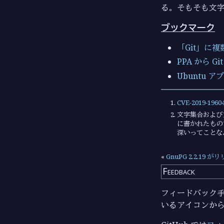
る。そもそも文
ブックマーク
「Git」に複
PPA から 
Ubuntu
CVE-2019-1960
文字集合および
に書かれたもの
深いってことな
«
GnuPG 2.2.19 
Feedback
フィードバック手段
いるアイコンか