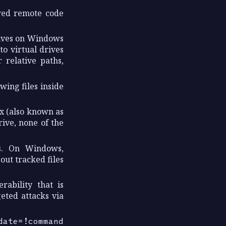
wed remote code
drives on Windows
to virtual drives
 relative paths,
wing files inside
x (also known as
ive, none of the
es. On Windows,
out tracked files
rability that is
eted attacks via
date=!command