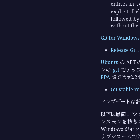
entries in
.
explicit fs
followed by
without the 
Git for Windows
Release Git 
Ubuntu
の AP
ンの
git
でアップデ
PPA
版では v2.2
Git stable r
アップデートは
以下は愚痴：
やっ
ンス云々を抜き
Windows 
サブシステムでお茶