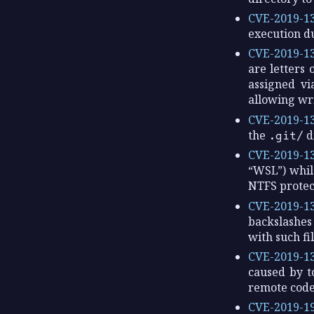
CVE-2019-1
execution du
CVE-2019-1
are letters 
assigned v
allowing wri
CVE-2019-1
the
.git/
d
CVE-2019-1
“WSL”) whil
NTFS protec
CVE-2019-1
backslashes 
with such f
CVE-2019-1
caused by t
remote code 
CVE-2019-1