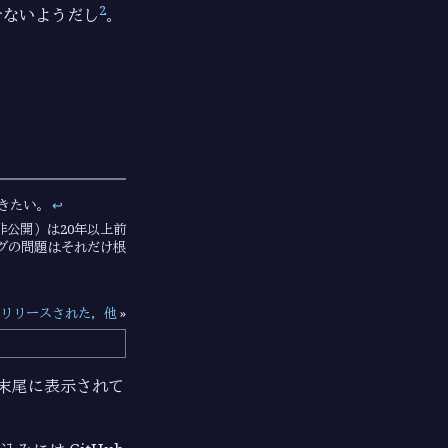
2
せないようだし
。
だきたい。
↩︎
非公開）は20年以上前
グの問題はそれだけ根
.6 がリリースされた，他
»
ジの末尾に表示されて