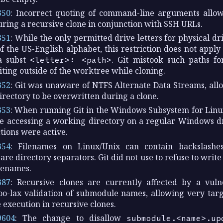
350
: Incorrect quoting of command-line arguments allo
ring a recursive clone in conjunction with SSH URLs.
351
: While the only permitted drive letters for physical 
of the US-English alphabet, this restriction does not apply 
ia subst
<letter>: <path>
. Git mistook such paths for
ting outside of the worktree while cloning.
352
: Git was unaware of NTFS Alternate Data Streams, allo
irectory to be overwritten during a clone.
353
: When running Git in the Windows Subsystem for Linu
e accessing a working directory on a regular Windows dr
tions were active.
354
: Filenames on Linux/Unix can contain backslash
are directory separators. Git did not use to refuse to write 
ilenames.
387
: Recursive clones are currently affected by a vulne
oo-lax validation of submodule names, allowing very targ
execution in recursive clones.
9604
: The change to disallow
submodule.<name>.up