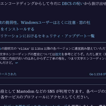
字エンコードディングからして今だに
DBCS の呪い
から抜け出
数の脆弱性、Windowsユーザーはとくに注意 - 窓の杜
Git をインストールする
 アプリケーションにおけるセキュリティ・アップデート一覧
4
の説明文の
v2.24.x
は 2.20.x 以降の各バージョンに適宜読み替えていた
文字エンコーディングの歴史については
拙文
を参考にどうぞ。ただし原文（
で既に内容が古いのはあしからずご了承の程を。つまり文字エンコーディン
んだけど。
↩︎
がリリースされた
Go 1.13
として Mastodon などの SNS が利用できます。各ペー
ら各サービスのプロフィールにアクセスしてください。