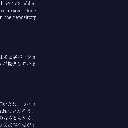
ch v2.17.3 added
ecursive clone
n the repository
よると各バージョ
ers が提供している
が悪いよな。 ライセ
容れないだろう。
てのならともかく，
最大の失敗作な気がす