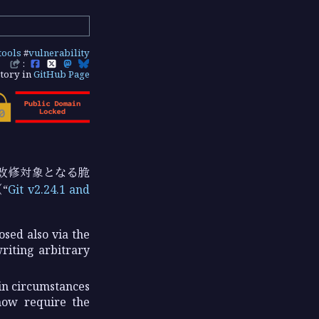
tools
#
vulnerability
:
tory in
GitHub Page
。 改修対象となる脆
（
Git v2.24.1 and
osed also via the
riting arbitrary
in circumstances
now require the