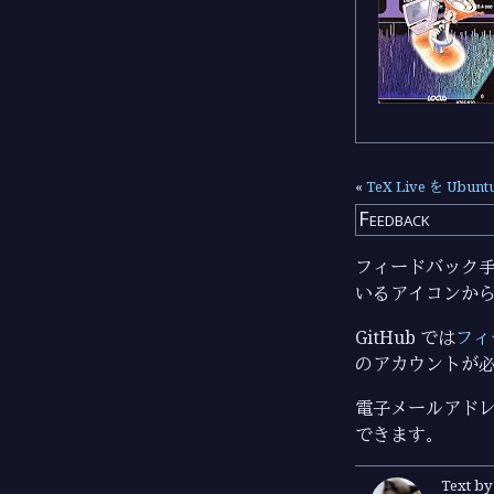
«
TeX Live を U
Feedback
フィードバック手段
いるアイコンか
GitHub では
フィ
のアカウントが
電子メールアドレ
できます。
Text b