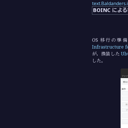
text.Baldanders.
BOINC に
OS 移行の
Infrastructure 
が，換装した
Ub
した。