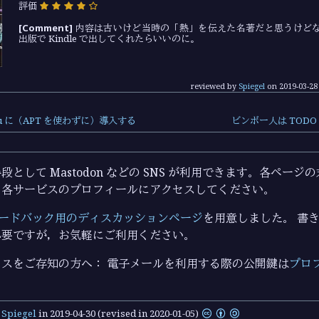
評価
[Comment]
内容は古いけど当時の「熱」を伝えた名著だと思うけど
出版で Kindle で出してくれたらいいのに。
reviewed by
Spiegel
on
2019-03-28
buntu に（APT を使わずに）導入する
ビンボー人は TOD
として Mastodon などの SNS が利用できます。各ペー
ら各サービスのプロフィールにアクセスしてください。
ードバック用のディスカッションページ
を用意しました。 書き込
必要ですが，お気軽にご利用ください。
スをご存知の方へ： 電子メールを利用する際の公開鍵は
プロ
y
Spiegel
in
2019-04-30
(revised in 2020-01-05)