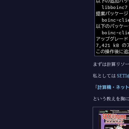
まずは計算リソ
私としては
SETI
「
計算機・ネッ
という教えを胸