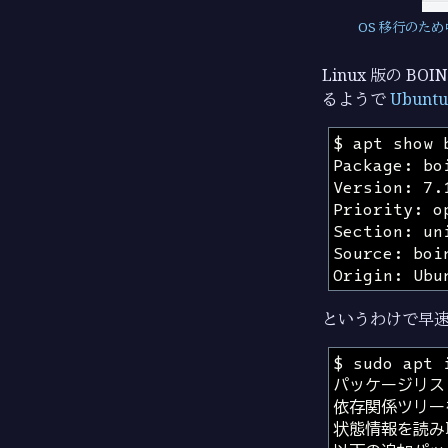
OS 移行のた
Linux 版の B
るようで
Ubuntu
というわけで早