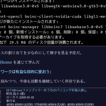
ースの割り当てを少なめにして様子を見る予定だ。
@home
を通じて学んだ
トワークは有益な目的に使おう
」
に刻みつつ，今後も活動を継続していく所存である。
SETI@homeファンブック―おうちのパソコンで宇宙人探し
野尻 抱介 (著)
ローカス 2000-01-01
単行本
4898140866 (ASIN), 9784898140864 (EAN), 4898140866 (ISBN)