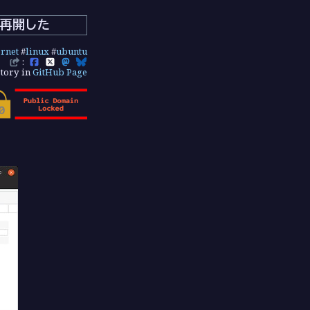
を再開した
ernet
#
linux
#
ubuntu
:
tory in
GitHub Page