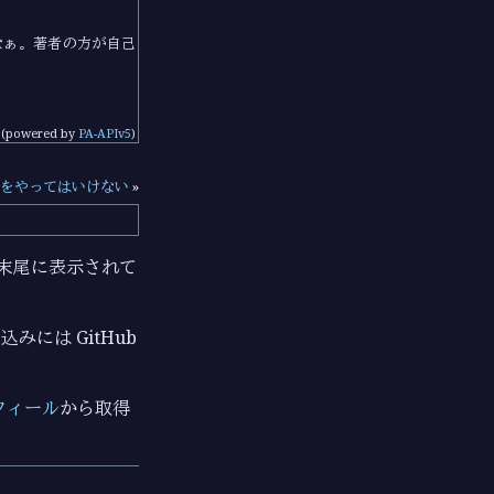
なぁ。著者の方が自己
(powered by
PA-APIv5
)
O をやってはいけない
»
ジの末尾に表示されて
みには GitHub
フィール
から取得