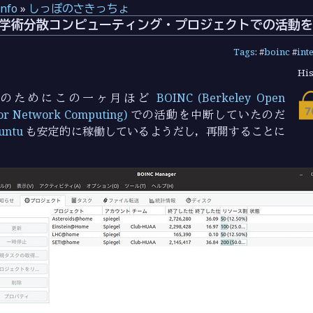
info
»
しっぽのさきっちょ
よる学術分散コンピューティング・プロジェクトでの活動
Tags
: #
boinc
#
int
His
準備のためにこの一ヶ月ほど
BOINC (Berkeley Open
for Network Computing)
での活動を中断していたのだ
untu
も安定的に稼働しているようだし，再開することに