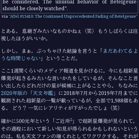
be considered. The unusual behavior of Betelgeuse
should be closely watched
.
via
ATel #13410: The Continued Unprecedented Fading of Betelgeuse
とある。 息継ぎみたいなものかねぇ（笑） もうしばらくは注
視したほうがいいか。
しかし，まぁ，ぶっちゃけた結論を言うと「
まだあわてるよ
うな時間じゃない
」ということだ。
ここ1週間くらいのメディア報道を見かけるに，今にも超新星
爆発が起きるみたいな言いかたをしているが，そんなこと言
い出したらどれだけの星が候補に上がることやら。 ちなみに
2020年版の「天文年鑑」
に2018年7月から2019年7月までに
観測された超新星の一覧が載っているが，全部で1,988個もあ
る。 どう？ 一気にレアリティが下がったでしょ（笑）
2
確かに500光年という「ご近所
」で超新星爆発が見られて，
その過程において新しい知見が得られるかもしれないという
のは，私も天文ファンの端くれとしてワクワクする。 それが