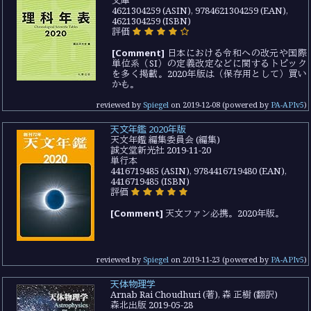
文庫
4621304259 (ASIN), 9784621304259 (EAN),
4621304259 (ISBN)
評価
[Comment]
日本における令和への改元や国際
単位系（SI）の定義改定などに関するトピック
を多く掲載。2020年版は（保存用として）買い
かも。
reviewed by
Spiegel
on
2019-12-08
(powered by
PA-APIv5
)
天文年鑑 2020年版
天文年鑑 編集委員会 (編集)
誠文堂新光社 2019-11-20
単行本
4416719485 (ASIN), 9784416719480 (EAN),
4416719485 (ISBN)
評価
[Comment]
天文ファン必携。2020年版。
reviewed by
Spiegel
on
2019-11-23
(powered by
PA-APIv5
)
天体物理学
Arnab Rai Choudhuri (著), 森 正樹 (翻訳)
森北出版 2019-05-28