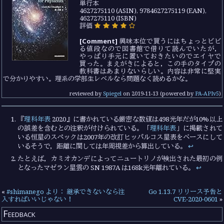
単行本
4627275110 (ASIN), 9784627275119 (EAN),
4627275110 (ISBN)
評価
[Comment]
興味本位で買うにはちょっとビビ
る値段なので図書館で借りて読んでいたが，
やっぱり手元に置いておきたいのでエイヤで
買った。まえがきによると，この手のタイプの
教科書はあまりないらしい。内容は非常に堅実
で分かりやすい。理系の学部生レベルなら問題なく読めるかな。
reviewed by
Spiegel
on
2019-11-13
(powered by
PA-APIv5
)
『
理科年表
2020』に書かれている厳密な数値は498光年だが10%以上
の誤差を含むとの注釈が付けられている。「
理科年表
」に掲載されて
いる恒星のスペックは2007年の改訂ヒッパルコス星表をベースにして
いるそうで，距離に関しては年周視差から算出している。
↩︎
たとえば，カミオカンデによってニュートリノが検出された最初の例
となったマゼラン星雲の SN 1987A は168k光年離れている。
↩︎
«
#shimanego より： 継承できないなら注
Go 1.13.7 リリース予告と
入すればいいじゃない！
CVE-2020-0601
»
Feedback