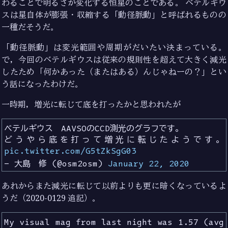
わることで明るさが変化する恒星のことである。 ベテルギウ
スは星自体が膨張・収縮する「動径脈動」と呼ばれるものの
一種だそうだ。
「動径脈動」は変光範囲や周期がだいたい決まっている。
で，今回のベテルギウスは従来の規則性を超えて大きく減光
したため「何かあった（またはある）んじゃねーの？」とい
う話になったわけだ。
一時期，増光に転じて底を打ったかと思われたが
ベテルギウス AAVSOのCCD測光のグラフです。
どうやら底を打って増光に転じたようです。
pic.twitter.com/G5tZkSgG03
— 大島 修 (@osm2osm)
January 22, 2020
あれからまた減光に転じて以前よりも更に暗くなっているよ
うだ（2020-0129 追記）。
My visual mag from last night was 1.57 (avg