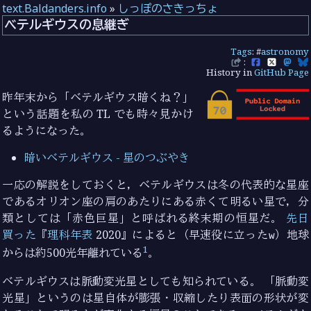
text.Baldanders.info
»
しっぽのさきっちょ
ベテルギウスの息継ぎ
Tags
: #
astronomy
:
History in
GitHub Page
昨年末から「ベテルギウス暗くね？」
という話題を私の TL でも時々見かけ
るようになった。
暗いベテルギウス - 星のつぶやき
一応の解説をしておくと，ベテルギウスは冬の代表的な星座
であるオリオン座の肩のあたりにある赤くて明るい星で，分
類としては「赤色巨星」と呼ばれる終末期の恒星だ。
先日
買った
『
理科年表
2020』によると（早速役に立った
w
）地球
1
からは約500光年離れている
。
ベテルギウスは脈動変光星としても知られている。 「脈動変
光星」というのは星自体が膨張・収縮したり表面の形状が変