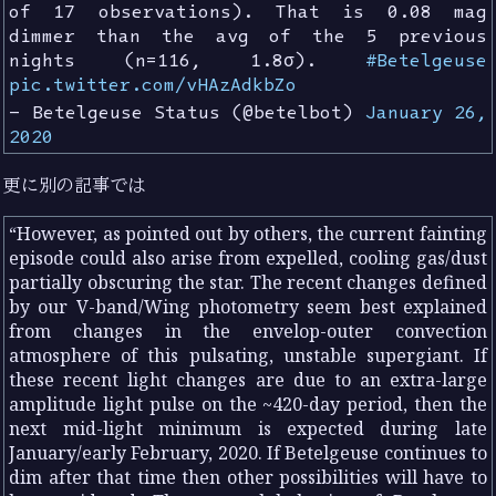
of 17 observations). That is 0.08 mag
dimmer than the avg of the 5 previous
nights (n=116, 1.8σ).
#Betelgeuse
pic.twitter.com/vHAzAdkbZo
— Betelgeuse Status (@betelbot)
January 26,
2020
更に別の記事では
However, as pointed out by others, the current fainting
episode could also arise from expelled, cooling gas/dust
partially obscuring the star. The recent changes defined
by our V-band/Wing photometry seem best explained
from changes in the envelop-outer convection
atmosphere of this pulsating, unstable supergiant. If
these recent light changes are due to an extra-large
amplitude light pulse on the ~420-day period, then the
next mid-light minimum is expected during late
January/early February, 2020. If Betelgeuse continues to
dim after that time then other possibilities will have to