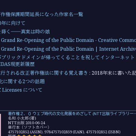
著作権保護期間延長になった作家名一覧
0年に向けて
を蒔く――真実は時の娘
 A Grand Re-Opening of the Public Domain - Creative Comm
A Grand Re-Opening of the Public Domain | Internet Archiv
パブリックドメインが帰ってくることを祝してインターネット
AMDAS現更新履歴
施行される改正著作権法に関する覚え書き
: 2018年末に書いた
有化に関する2つの話題
 Licenses について
著作権２．０ ウェブ時代の文化発展をめざして (NTT出版ライブラリー
名和 小太郎 (著)
NTT出版 2010-06-24
単行本（ソフトカバー）
4757102852 (ASIN), 9784757102859 (EAN), 4757102852 (ISBN)