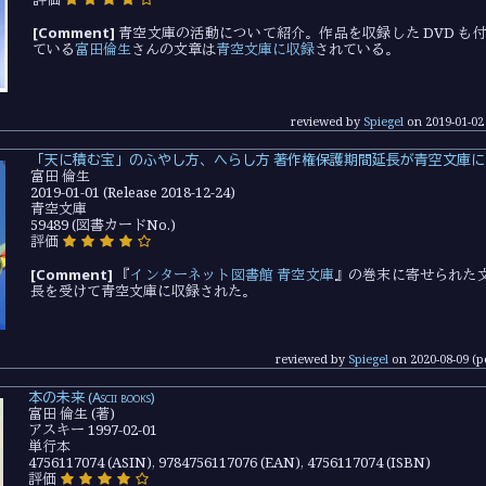
[Comment]
青空文庫の活動について紹介。作品を収録した DVD も
ている
富田倫生
さんの文章は
青空文庫に収録
されている。
reviewed by
Spiegel
on
2019-01-02
「天に積む宝」のふやし方、へらし方 著作権保護期間延長が青空文庫
富田 倫生
2019-01-01 (Release 2018-12-24)
青空文庫
59489 (図書カードNo.)
評価
[Comment]
『
インターネット図書館 青空文庫
』の巻末に寄せられた
長を受けて青空文庫に収録された。
reviewed by
Spiegel
on
2020-08-09
(p
本の未来 (Ascii books)
富田 倫生 (著)
アスキー 1997-02-01
単行本
4756117074 (ASIN), 9784756117076 (EAN), 4756117074 (ISBN)
評価