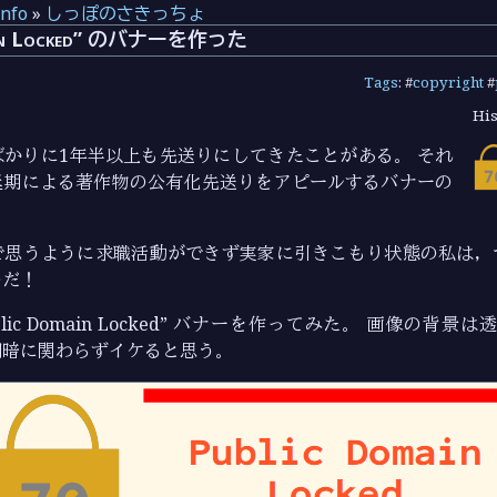
info
»
しっぽのさきっちょ
ain Locked” のバナーを作った
Tags
: #
copyright
#
His
かりに1年半以上も先送りにしてきたことがある。 それ
延期による著作物の公有化先送りをアピールするバナーの
で思うように求職活動ができず実家に引きこもり状態の私は，
のだ！
lic Domain Locked” バナーを作ってみた。 画像の背景
明暗に関わらずイケると思う。