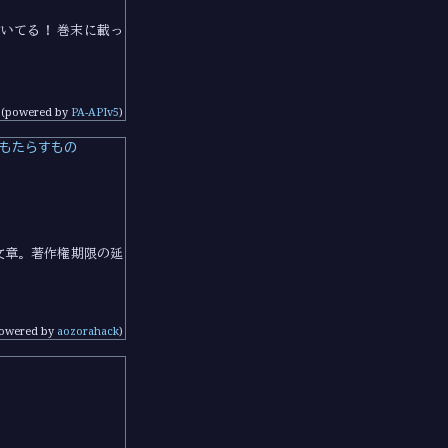
付いてる！ 巻末に載っ
(powered by
PA-APIv5
)
にもたらすもの
文章。著作権期限の延
owered by
aozorahack
)