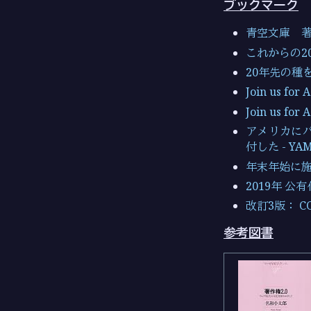
ブックマーク
青空文庫 
これからの2
20年先の種
Join us for
Join us for 
アメリカに
付した - Y
年末年始に
2019年 公
改訂3版： CC
参考図書