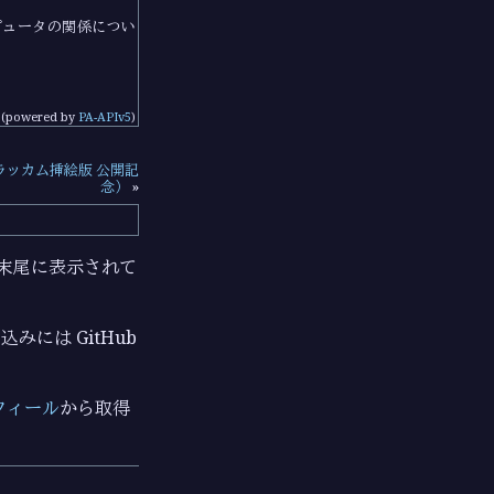
ピュータの関係につい
(powered by
PA-APIv5
)
ラッカム挿絵版 公開記
念）
»
ジの末尾に表示されて
みには GitHub
フィール
から取得