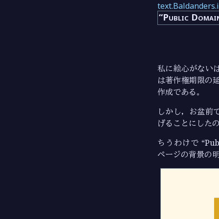
text.Baldanders.
“Public Dom
私に絵心がないば
は著作権期限の
作成である。
しかし，お盆前
げることにした
ちうわけで “Pub
ページの背景の