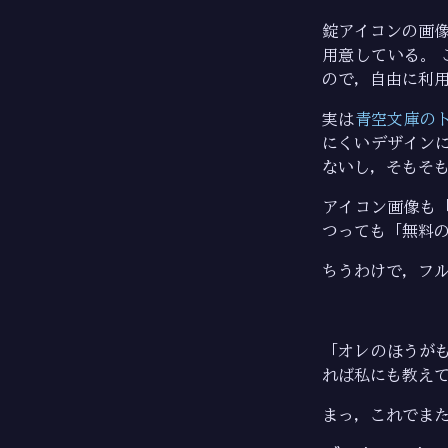
錠アイコンの画
用意している。
ので，自由に利
実は
青空文庫の
にくいデザイン
ないし，そもそ
アイコン画像も
つっても「無料
ちうわけで，フ
「オレのほうが
れば私にも教え
まっ，これでま