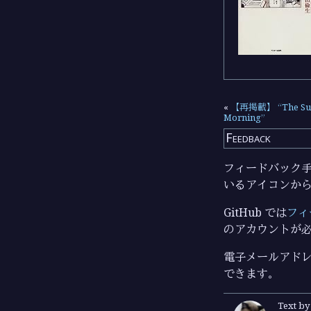
«
【再掲載】 “The Su
Morning”
Feedback
フィードバック手段
いるアイコンか
GitHub では
フィ
のアカウントが
電子メールアドレ
できます。
Text b