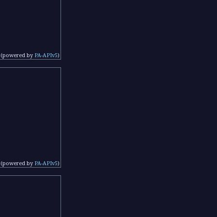
(powered by
PA-APIv5
)
(powered by
PA-APIv5
)