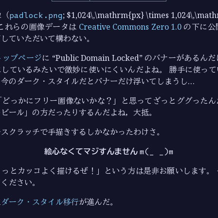
像（
padlock.png
; $1,024\,\mathrm{px} \times 1,024\,\
 これらの画像データは
Creative Commons Zero 1.0
の下に公
用していただいて構わない。
トップページ
に “Public Domain Locked” のバナーがあ
にしているみたいで微妙に使いにくいんだよね。 勝手に使って
も今のダーク・スタイルだとバナーだけ浮いてしまうし…
「どっかにフリー画像ないかな？」と思ってざっとググったん
のビール」の方だったりするんだよね，大抵。
ルスクラッチで手描きするしかなかったわけさ。
絵心なくてマジすんません
m(_ _)m
もっとカッコよく描けるぜ！」という方は是非お願いします。 
てください。
た
ダーク・スタイル移行
が進んだ。