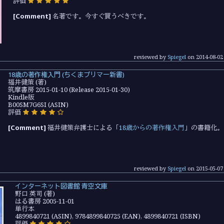
評価
[Comment]
名著です。今すぐ買うべきです。
reviewed by
Spiegel
on
2014-08-02
18歳の著作権入門 (ちくまプリマー新書)
福井健策 (著)
筑摩書房 2015-01-10 (Release 2015-01-30)
Kindle版
B00SM7G6SI (ASIN)
評価
[Comment]
福井健策弁護士による「
18歳からの著作権入門
」の書籍化。
reviewed by
Spiegel
on
2015-05-07
インターネット図書館 青空文庫
野口 英司 (著)
はる書房 2005-11-01
単行本
4899840721 (ASIN), 9784899840725 (EAN), 4899840721 (ISBN)
評価