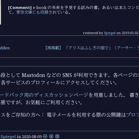
[Comment]
e-book の未来を予見する試みの書。あるいは本とコン
て。
青空文庫にも収録
されている。
reviewed by
Spiegel
on
2019-01-02
dden
【再掲載】 「アリスはふしぎの国で」（アーサー・
として Mastodon などの SNS が利用できます。各ペー
ら各サービスのプロフィールにアクセスしてください。
ードバック用のディスカッションページ
を用意しました。 書き込
必要ですが，お気軽にご利用ください。
スをご存知の方へ： 電子メールを利用する際の公開鍵は
プロ
y
Spiegel
in
2020-08-09