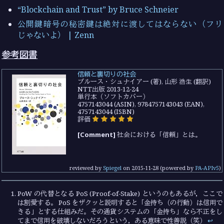
“Blockchain and Trust” by Bruce Schneier
公開鍵暗号の秘密鍵は絶対に渡してはならない（フリ
じゃないよ） | Zenn
参考図書
信頼と裏切りの社会
ブルース・シュナイアー (著), 山形 浩生 (翻訳)
NTT出版 2013-12-24
単行本（ソフトカバー）
4757143044 (ASIN), 9784757143043 (EAN),
4757143044 (ISBN)
評価
[Comment]
社会における「信頼」とは。
reviewed by
Spiegel
on
2015-11-28
(powered by
PA-APIv5
)
PoW の代替となる PoS (Proof-of-Stake) というのもあるが，ここで
は割愛する。 PoS をザクッと説明すると「金持ち（の行動）は信用で
きる」とする仕組みだ。その通貨システムの「金持ち」なら不正をし
てまで信用を破壊しないだろうという，ある意味で性善説（笑）
↩︎