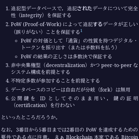
追記型データベースで，追記
された
データについて完全
性（integrity）を保証する
PoW (Proof-of-Work) によって追記
する
データが正しい
1
（誤りがない）ことを保証する
PoW の対価として「通貨」の性質を持つデジタル・
トークンを振り出す（または手数料を払う）
PoW の結果の正しさは多数決で保証する
非中央集権型（decentralization）かつ peer-to-peer な
システム構成を前提とする
不特定多数が参加することを前提とする
データベースのコピーは自由だが分岐（fork）は無用
公開鍵を ID としてそのまま用い，鍵の証明
（certification）を行わない
といったところだろうか。
なお，3番目から5番目までは2番目の PoW を達成するための
要件である点に注意。 まぁ Blockchain 本家である Bitcoin