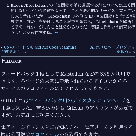
Bitcoin/Blockchain の「公開鍵が誰に帰属するかについては全く関
知しない」という特徴を以って，これを匿名的なサービスと言ってい
た人も昔はいたが， Blockchain の外側で ID (＝公開鍵) とそれが帰
属する「誰か」を紐付けることができるなら， Blockchain を解析し
てその「誰か」がしたことは分かるわけだ。実際にそういう調査を行
う会社とかも存在する。
↩︎
«
Go のコードでも GitHub Code Scanning
AI はコピペ・プログラマ
が使えるらしい
を救うか
»
Feedback
フィードバック手段として Mastodon などの SNS が利用で
きます。各ページの末尾に表示されているアイコンから各
サービスのプロフィールにアクセスしてください。
GitHub では
フィードバック用のディスカッションページ
を
用意しました。 書き込みには GitHub のアカウントが必要で
すが，お気軽にご利用ください。
電子メールアドレスをご存知の方へ： 電子メールを利用する
際の公開鍵は
プロフィール
から取得できます。