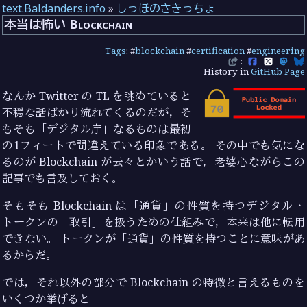
text.Baldanders.info
»
しっぽのさきっちょ
本当は怖い Blockchain
Tags
: #
blockchain
#
certification
#
engineering
:
History in
GitHub Page
なんか Twitter の TL を眺めていると
不穏な話ばかり流れてくるのだが，そ
もそも「デジタル庁」なるものは最初
の1フィートで間違えている印象である。 その中でも気にな
るのが Blockchain が云々とかいう話で，老婆心ながらこの
記事でも言及しておく。
そもそも Blockchain は「通貨」の性質を持つデジタル・
トークンの「取引」を扱うための仕組みで，本来は他に転用
できない。 トークンが「通貨」の性質を持つことに意味があ
るからだ。
では，それ以外の部分で Blockchain の特徴と言えるものを
いくつか挙げると