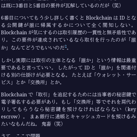
は既に3番目と5番目の要件が瓦解しているのだが（笑）
6番目についてもう少し詳しく書くと Blockchain は ID とな
る公開鍵が誰に帰属するかについて全く関知しない。
Blockchain が気にするのは取引履歴の一貫性と無矛盾性であ
り，この要件が達成されているなら取引を行ったのが「誰
2
か」なんてどうでもいいのだ
。
しかし実際には取引の主体となる「誰か」という情報は最重
要であると言っていい。 したがって ID と「誰か」を関連付
ける別の仕掛けが必要となる。 たとえば「ウォレット・サー
ビス」とか「交換所」とか。
Blockchain で「取引」を追記するためには当事者の秘密鍵で
電子署名する必要があり，もし「交換所」等でそれを肩代わ
りしてもらうなら秘密鍵を預けなければならない（key
escrow）。 まぁ銀行に通帳とキャッシュカードを預けるみ
たいなもんだね。 鬼畜（笑）
さて，ここで問題。