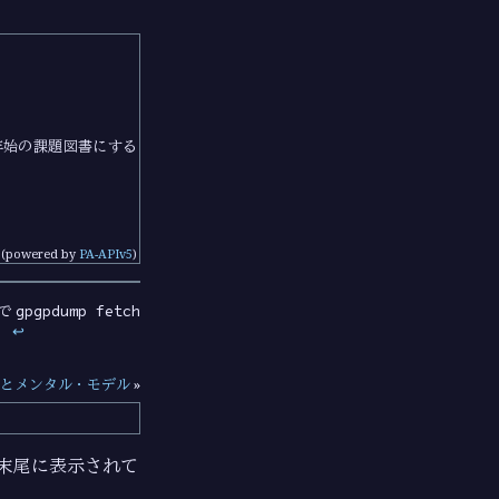
末年始の課題図書にする
(powered by
PA-APIv5
)
gpgpdump fetch
ンで
）
↩︎
とメンタル・モデル
»
ジの末尾に表示されて