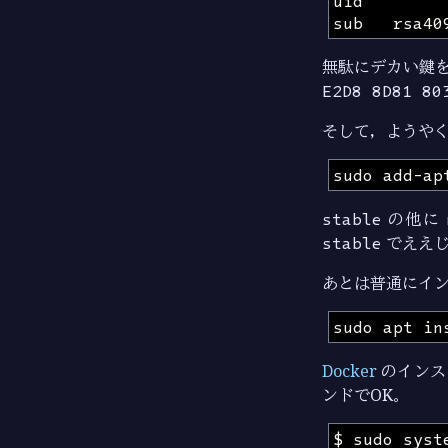
無駄にデカい鍵
E2D8 8D81 80
そして，ようや
stable
の他に
stable
でええ
あとは普通にイ
Docker
のインス
ンドでOK。