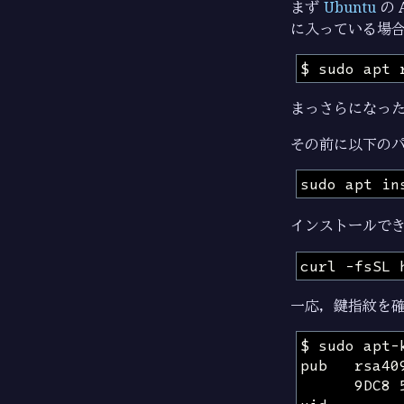
まず
Ubuntu
の 
に入っている場
まっさらになっ
その前に以下の
インストールで
一応，鍵指紋を