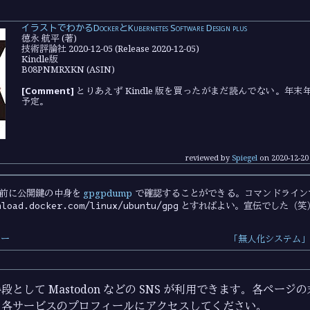
イラストでわかるDockerとKubernetes Software Design plus
徳永 航平 (著)
技術評論社 2020-12-05 (Release 2020-12-05)
Kindle版
B08PNMRXKN (ASIN)
[Comment]
とりあえず Kindle 版を買ったがまだ読んでない。年
予定。
reviewed by
Spiegel
on
2020-12-20
前に公開鍵の中身を
gpgpdump
で確認することができる。コマンドライ
nload.docker.com/linux/ubuntu/gpg
とすればよい。宣伝でした（笑
カー
「無人化システム」
として Mastodon などの SNS が利用できます。各ペー
ら各サービスのプロフィールにアクセスしてください。