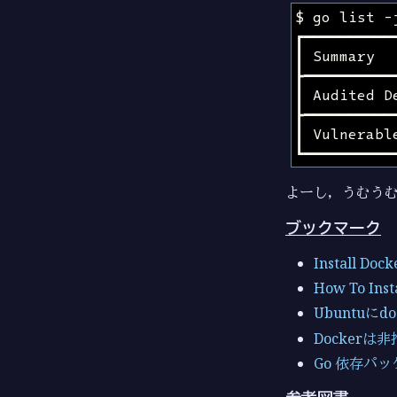
よーし，うむう
ブックマーク
Install Doc
How To Inst
Ubuntuにd
Dockerは非
Go 依存パ