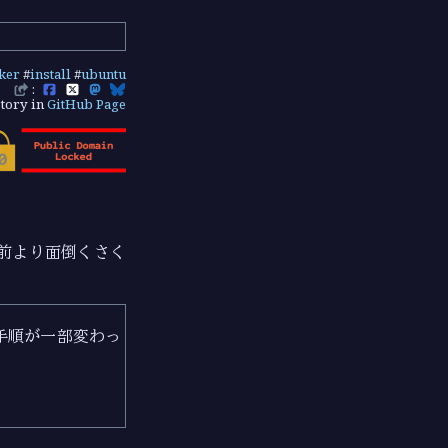
ker
#
install
#
ubuntu
:
tory in
GitHub Page
前より面倒くさく
手順が一部変わっ