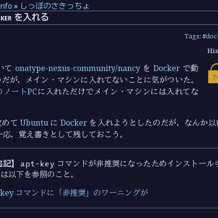
info
»
しっぽのさきっちょ
ocker を入れる
Tags
: #
doc
His
いて
onatype-nexus-community/nancy
を
Docker
で動
のだが，メイン・マシンに入れてないことに気がついた。
のノートPC
に入れただけでメイン・マシンには入れてな
改めて
Ubuntu
に
Docker
を入れようとしたのだが，なんか以
一応，覚え書きとして残しておこう。
 追記】
apt-key
コマンドが非推奨になったためインストール
くは以下を参照のこと。
t-key コマンドに「非推奨」のワーニングが