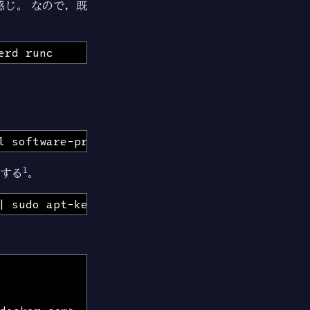
感じ。 なので，既
1
トする
。