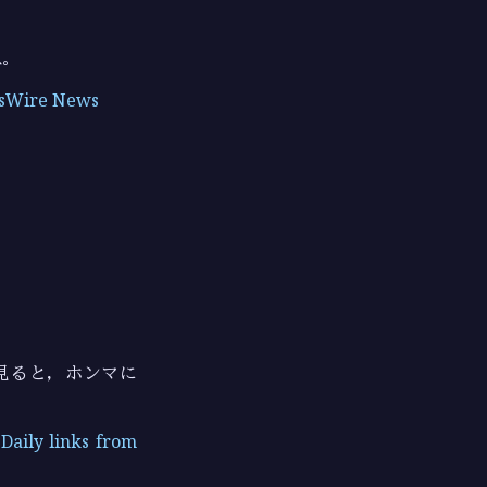
ね。
ire News
を見ると，ホンマに
 Daily links from