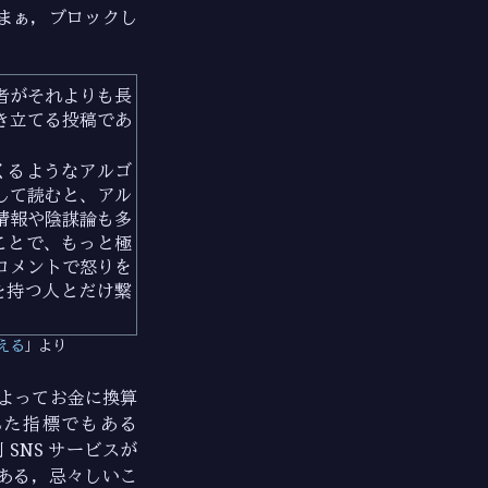
（まぁ，ブロックし
者がそれよりも長
き立てる投稿であ
。
てくるようなアルゴ
して読むと、アル
情報や陰謀論も多
ることで、もっと極
コメントで怒りを
を持つ人とだけ繋
える
より
によってお金に換算
れた指標でもある
 SNS サービスが
ある，忌々しいこ