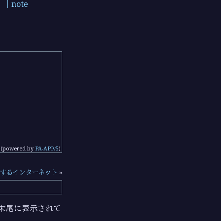
｜note
(powered by
PA-APIv5
)
するインターネット
»
ジの末尾に表示されて