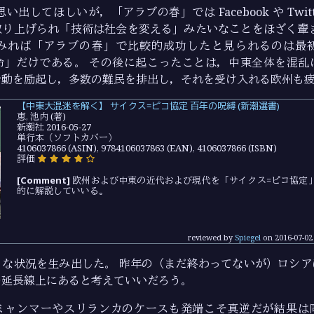
い出してほしいが，「アラブの春」では Facebook や Twitt
取り上げられ「技術は社会を変える」みたいなことをほざく輩ま
みれば「アラブの春」で比較的成功したと見られるのは最
命」だけである。 その後に起こったことは，中東全体を混乱
活動を励起し，多数の難民を排出し，それを受け入れる欧州も
【中東大混迷を解く】 サイクス=ピコ協定 百年の呪縛 (新潮選書)
恵, 池内 (著)
新潮社 2016-05-27
単行本（ソフトカバー）
4106037866 (ASIN), 9784106037863 (EAN), 4106037866 (ISBN)
評価
[Comment]
欧州および中東の近代および現代を「サイクス=ピコ協定
的に解説していいる。
reviewed by
Spiegel
on
2016-07-02
うな状況を生み出した。 昨年の（まだ終わってないが）ロシア
の延長線上にあると考えていいだろう。
ミャンマーやスリランカのケースも発端こそ真逆だが結果は