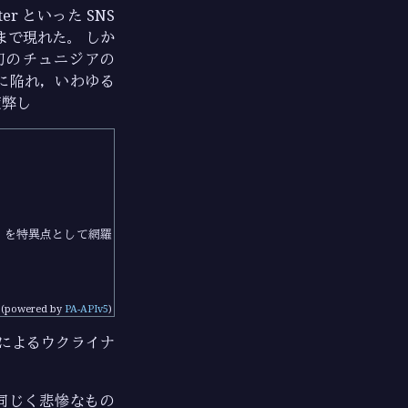
er といった SNS
で現れた。 しか
初のチュニジアの
に陥れ，いわゆる
疲弊し
」を特異点として網羅
(powered by
PA-APIv5
)
によるウクライナ
同じく悲惨なもの