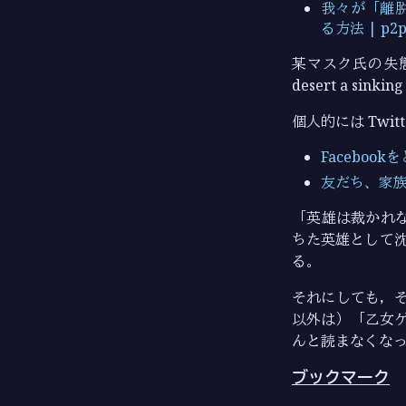
我々が「離
る方法 | p2pt
某マスク氏の失態の
desert a s
個人的には Twit
Facebook
友だち、家族、
「英雄は裁かれな
ちた英雄として沈
る。
それにしても，
以外は）「乙女ゲ
んと読まなくな
ブックマーク