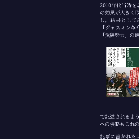
2010年代当時を思
の効果が大きく
し，結果として
「ジャスミン革
「武装勢力」の
で記述されるよ
への侵略もこれ
記事に書かれた