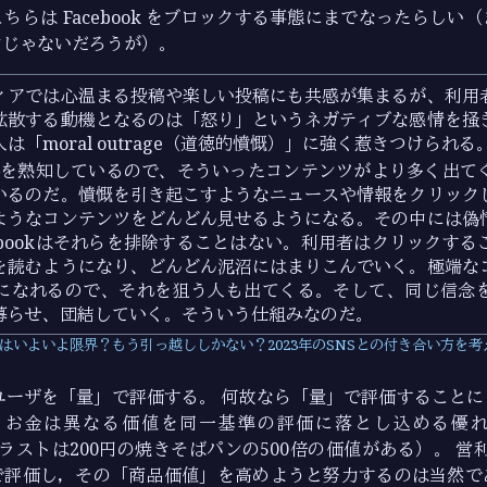
ちらは Facebook をブロックする事態にまでなったらしい
けじゃないだろうが）。
ィアでは心温まる投稿や楽しい投稿にも共感が集まるが、利用
拡散する動機となるのは「怒り」というネガティブな感情を掻
は「moral outrage（道徳的憤慨）」に強く惹きつけられる
はそれを熟知しているので、そういったコンテンツがより多く出
いるのだ。憤慨を引き起こすようなニュースや情報をクリック
ようなコンテンツをどんどん見せるようになる。その中には偽
ebookはそれらを排除することはない。利用者はクリックす
を読むようになり、どんどん泥沼にはまりこんでいく。極端な
になれるので、それを狙う人も出てくる。そして、同じ信念
募らせ、団結していく。そういう仕組みなのだ。
terはいよいよ限界？もう引っ越ししかない？2023年のSNSとの付き合い方を考
はユーザを「量」で評価する。 何故なら「量」で評価すること
 お金は異なる価値を同一基準の評価に落とし込める優
のイラストは200円の焼きそばパンの500倍の価値がある）。 営利
で評価し，その「商品価値」を高めようと努力するのは当然で