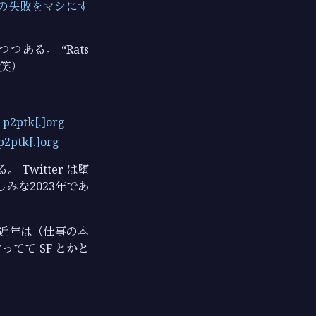
の失敗をマシにす
ある。 “Rats
（笑）
tk[.]org
k[.]org
witter は堕
みな2023年であ
近年は（仕事の本
てて SF とかと