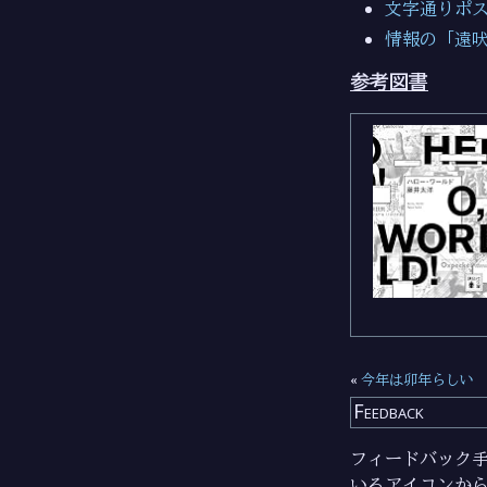
文字通りポストT
情報の「遠
参考図書
«
今年は卯年らしい
Feedback
フィードバック手段
いるアイコンか