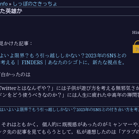
info
»
しっぽのさきっちょ
堕ちた英雄か
His
L で見かけた記事：
rはいよいよ限界？もう引っ越ししかない？2023年のSNSとの
考える｜ FINDERS｜あなたのシゴトに、新たな視点を。
面白かったのは
「Twitterとはなんぞや？」には子供が遊び方を考える無邪気さが
ドンをどう使うべきなのか？」には人生に疲れた中高年の禅問
terはいよいよ限界？もう引っ越ししかない？2023年のSNSとの付き合い方を考
，それはともかく，個人的に既視感があったのがミャンマーや
ンク先の記事を見てもらうとして，私が連想したのは「アラブ