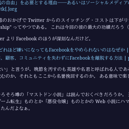
脱の自由」を必要とする理由――あるいはソーシャルメディア
k[.]org
おかげで Twitter からのスイッチング・コストは下がりつつ
inking ship” ってやつである。 これは今回の彼の最大の功績だろう
ter より Facebook のほうが深刻なんだけど。
をどれほど嫌いになってもFacebookをやめられないのはなぜか | p2p
顧客、コミュニティを失わずにFacebookを離脱する方法 | p2pt
い」と言うが，晩節を汚すのも英雄や名君と呼ばれる人である。 T
むのか，それともここから名誉挽回するのか。 ある意味で楽し
そろそろ噂の「マストドン小説」は読んでおくべきだろうか。 
ーム転生」ものとか「悪役令嬢」ものとかの Web 小説にハマっ
ったんだよなぁ。