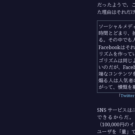
だったようで，こ
た理由はそれだ
ソーシャルメデ
時間とどまり、
る。その中でも人
Facebook
リズムを作って
ゴリズムは同じ
いのだが、Fac
端なコンテンツ
煽る人は人気者
がって、憤慨を
Twit
SNS サービス
できるからだ。
（100,000円
ユーザを「量」