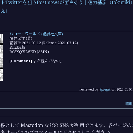
witterを狙うPost.newsが面白そう｜徳力基彦（tokuriki）
吠え」
ハロー・ワールド (講談社文庫)
藤井太洋 (著)
講談社 2021-03-12 (Release 2021-03-12)
Kindle版
B08XQ7LWKD (ASIN)
[Comment]
まだ読んでない。
reviewed by
Spiegel
on
2023-01-04
嘔吐
として Mastodon などの SNS が利用できます。各ペー
ら各サービスのプロフィールにアクセスしてください。