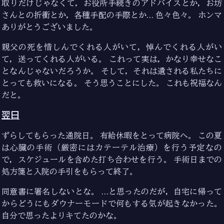
取りだけじゃなくて，お役所手続きのアドバイスとか，お坊
さんとの折衝とか，各種手配の手際とか… 色々色々。 ホンマ
ありがとうございました。
親父の死を惜しんでくれる人がいて，悼んでくれる人がい
て，送ってくれる人がいる。 これって実は，かなり幸せなこ
となんじゃないだろうか。 そして，それは遺される私たちに
とっても救いになる。 そう思うことにした。 これも祝福なん
だと。
翌日
ずらしてもらった通院日。 有給休暇をとって病院へ。 この夏
は心臓の手術（厳密にはカテーテル治療）を行う予定なの
で，スケジュールを含めた打ち合わせを行う。 手術日までの
処方箋と入院の手引をもらって終了。
同意書に署名しないとな。 …と思ったのだが，自宅に帰って
からどうにもダウナーモードで何もする気が起きなかった。
自分で思ったよりキてたのかな。