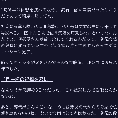
1時間半の休憩を挟んで収骨。 流石，歯が自慢だったという
だけあって綺麗に残ってた。
無事に火葬も終わり現地解散。 私と母は実家の車に便乗して
実家へGo。 四十九日まで使う祭壇を用意しないといけないん
だけど，葬儀屋さんが貸し出してくれるんだって。 葬儀会場
の祭壇に飾っていた花やお供え物も持ってきてもらってデコ
レーション完了。
飾ってもらった親父を囲んでみんなで晩飯。 ホンマにお疲れ
様でした。
「目一杯の祝福を君に」
なんちうか怒涛の3日間だった。 これは悲しんでる暇なんか
ないわ。
あと，葬儀屋さんすごいな。 うちは親父の代からの分家で仏
壇も墓もないのね。 なので今回はとても助かった。 葬儀の段