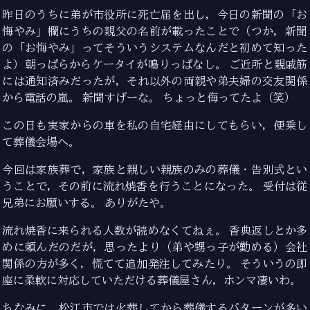
昨日のうちに弟が市役所に死亡届を出し，今日の新聞の「お
悔やみ」欄にうちの親父の名前が載ったことで（つか，新聞
の「お悔やみ」ってそういうシステムなんだと初めて知った
よ）朝っぱらからケータイが鳴りっぱなし。 ご近所と親戚筋
には通知済みだったが，それ以外の両親や弟夫婦の交友関係
から電話の嵐。 新聞すげーな。 ちょっと侮ってたよ（笑）
この日も実家からの車を私の自宅経由にしてもらい，便乗し
て葬儀会場へ。
今回は家族葬で，家族と親しい親族のみの葬儀・告別式とい
うことで，その前に流れ焼香を行うことになった。 受付は従
兄弟にお願いする。 ありがたや。
流れ焼香に来られる人数が読めなくてねぇ。 香典返しとか多
めに頼んだのだが，思ったより（弟や甥っ子が勤める）会社
関係の方が多く，慌てて追加発注してみたり。 そういうの即
座に柔軟に対応していただける葬儀屋さん，ホンマ凄いわ。
ちなみに，松江市では火葬してから葬儀するパターンが多い