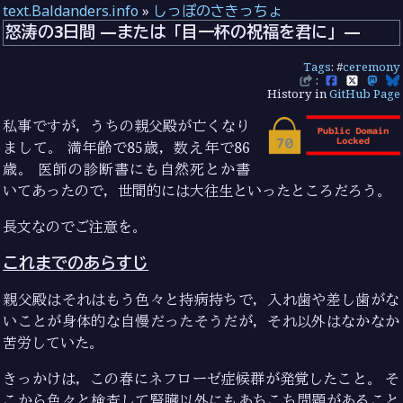
text.Baldanders.info
»
しっぽのさきっちょ
怒涛の3日間 —または「目一杯の祝福を君に」—
Tags
: #
ceremony
:
History in
GitHub Page
私事ですが，うちの親父殿が亡くなり
まして。 満年齢で85歳，数え年で86
歳。 医師の診断書にも自然死とか書
いてあったので，世間的には大往生といったところだろう。
長文なのでご注意を。
これまでのあらすじ
親父殿はそれはもう色々と持病持ちで，入れ歯や差し歯がな
いことが身体的な自慢だったそうだが，それ以外はなかなか
苦労していた。
きっかけは，この春にネフローゼ症候群が発覚したこと。 そ
こから色々と検査して腎臓以外にもあちこち問題があること