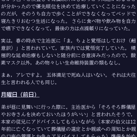
が分かったので優先順位を決めて治療していくことになった
のだが，そのうち自力で歩くことができなくなってベッドで
寝たきりおむつ生活になった。 さらに食べ物や飲み物を自力
で嚥下できなくなって，最後の方は点滴頼りになっていた。
実は，春の時点で主治医に「ま，ちょと覚悟はしておけ（←超
意訳）」と言われていて，家族内では覚悟完了していた。 積
極的な延命治療もしないと随分前に合意済みだったので，酸
素マスク以外，あの物々しい生命維持装置の類もなし。
まぁ，アレですよ。 五体満足で死ぬ人はいない。 それは大往
生と言われる人でも同じ。
月曜日（前日）
弟が昼に見舞いに行った際に，主治医から「そろそろ葬儀屋
やお寺さんを決めておいたほうがいい」と言われたそうで，
本家の従兄にアドバイスしてもらいながら（本家の伯父は12
年前に亡くなっていて葬儀屋の選定とか親戚への周知とか親
の口座の管理とか色々アドバイスしてもらった）準備を始め