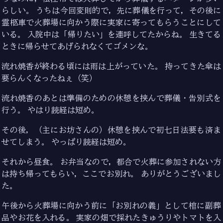
らしい。 うちは今回変則的で，先に葬儀を行って，その後に
霊柩車で火葬場に向かう際に実家に寄ってもらうことにして
いる。 入院中は「帰りたい」を連呼してたからね。 生きてる
ときに帰らせてあげられなくてゴメンな。
流れ焼香が終わる頃には雨は上がっていた。 持ってきた傘は
要らんくなったねぇ（笑）
流れ焼香のあとは準備のための休憩を挟んで葬儀・告別式を
行う。 やはり読経は短め。
その後，（主にお坊さんの）休憩を挟んで初七日法要も済ま
せてしまう。 やっぱり読経は短め。
それから昼食。 お弁当なので，都合で火葬に参加されない方
は持ち帰ってもらい，ここでお別れ。 ありがとうございまし
た。
午後から火葬場に向かう前に「お別れの義」として棺に副葬
品やお花を入れる。 実家の畑で採れたきゅうりやトマトを入