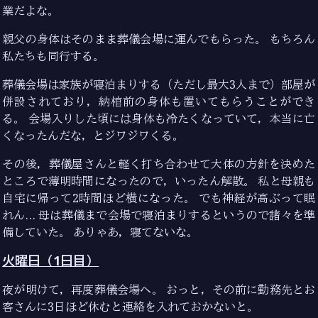
業だよな。
親父の身体はそのまま葬儀会場に運んでもらった。 もちろん
私たちも同行する。
葬儀会場は家族が寝泊まりする（ただし最大3人まで）部屋が
併設されており，納棺前の身体も置いてもらうことができ
る。 会場入りした頃には身体も冷たくなっていて，本当に亡
くなったんだな，とジワジワくる。
その後，葬儀屋さんと軽く打ち合わせて大体の方針を決めた
ところで薄明時間になったので，いったん解散。 私と母親も
自宅に帰って2時間ほど横になった。 でも神経が高ぶって眠
れん… 母は葬儀まで会場で寝泊まりするというので諸々を準
備していた。 ありゃあ，寝てないな。
火曜日（1日目）
夜が明けて，再度葬儀会場へ。 おっと，その前に勤務先とお
客さんに3日ほど休むと連絡を入れておかないと。