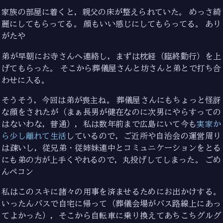
家族の部屋に着くと，親父の床が整えられていた。 めっさ綺
麗にしてもらってる。 顔もいい感じにしてもらってる。 あり
がたや
🙇
弟が早朝にお寺さんへ連絡し，まずは枕経（臨終勤行）を上
げてもらった。 そこから葬儀屋さんと坊さんと弟とで打ち合
わせに入る。
そうそう，今回は弟が喪主ね。 葬儀屋さんにもちょっと怪訝
な顔をされたが（まぁ長男が健在なのに次男にやらすっての
はないわな，普通），私は数年前まで広島にいて今も
実家か
ら少し離れて生活
しているので，ご近所や自治会の運営周り
は疎いし，従兄弟・従姉妹連中とコミュニケーションをとる
にも弟の方が上手くやれるので，丸投げしてしまった。 ごめ
んペコン
私はこのスキに諸々の用事を済ませるためにお出かけする。
いったんバスで自宅に帰って（葬儀会場がバス路線上にあっ
てよかった），そこから自転車に乗り換えてあちこちグルグ