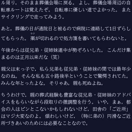
ル周り，そのまま葬儀会場に戻る。 よし，葬儀会場周辺の自
転車ルートは覚えたぞ。 自転車に優しい道でよかった。 また
サイクリングで走ってみよう。
あと，葬儀の日が通院日と被るので病院に連絡して1日ずらし
ヤク
てもらった。
薬
が切れるので処方箋を書いてもらわないと。
午後からは従兄弟・従姉妹連中が勢ぞろいした。 こんだけ集
まるのは正月以来だな（笑）
親父は末っ子で，私ら兄弟も従兄弟・従姉妹の間では最年少
なのね。 そんな私も五十路後半ということで驚愕されてた。
みんな年とったよな。 そりゃあ，親も死ぬよね。
ちうわけで，親の葬式経験も豊富な従兄弟・従姉妹のアドバ
イスをもらいながら段取りの微調整を行う。 いや，まぁ，都
会の人はピンとこないかもしれないけど，田舎の「ご近所」
はマジ大変なのよ。 煩わしいけど，（特に弟の）円滑なご近
所づきあいのためには必要なことなので。