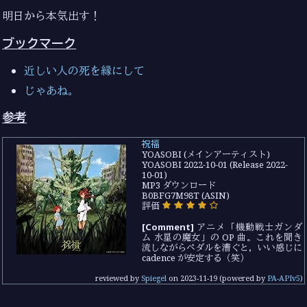
明日から本気出す！
ブックマーク
近しい人の死を縁にして
じゃあね。
参考
祝福
YOASOBI (メインアーティスト)
YOASOBI 2022-10-01 (Release 2022-
10-01)
MP3 ダウンロード
B0BFG7M98T (ASIN)
評価
[Comment]
アニメ「機動戦士ガンダ
ム 水星の魔女」の OP 曲。これを聞き
流しながらペダルを漕ぐと，いい感じに
cadence が安定する（笑）
reviewed by
Spiegel
on
2023-11-19
(powered by
PA-APIv5
)