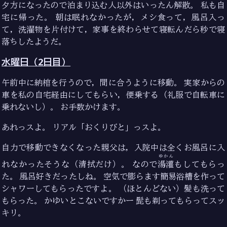
夕方になったので泊まり込む人以外はいったん解散。 私も自
宅に帰った。 朝は眠れなかったが，メシ食って，風呂入っ
て，洗濯物を片付けて，家事を終わらせて寝転んだら秒で寝
落ちしたようだ。
水曜日（2日目）
午前中に納棺を行うので，間に合うように移動。 実家からの
車を私の自宅経由にしてもらい，便乗する（礼服で自転車に
乗れないし）。 お手数かけます。
あれっスよ。 リアル「おくりびと」っスよ。
自力で移動できなくなった親父は，入院中は全くお風呂に入
ゆかん
れなかったそうな（清拭だけ）。 なので
湯灌
もしてもらっ
た。 風呂好きだったしね。 空気で膨らます簡易浴槽を作って
シャワーしてもらったですよ。 （ほとんどない）髪も洗って
もらった。 かゆいとこないですかー 髭も剃ってもらってスッ
キリ。