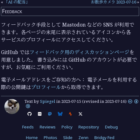
«
「AI の配当」
お散歩カメラ 2023-07-16
»
Feedback
フィードバック手段として Mastodon などの SNS が利用で
きます。各ページの末尾に表示されているアイコンから各
サービスのプロフィールにアクセスしてください。
GitHub では
フィードバック用のディスカッションページ
を
用意しました。 書き込みには GitHub のアカウントが必要で
すが，お気軽にご利用ください。
電子メールアドレスをご存知の方へ： 電子メールを利用する
際の公開鍵は
プロフィール
から取得できます。
Text by
Spiegel
in
2023-07-15
(revised in 2023-07-16)
Feeds
Reviews
Policy
Repository
Debug
Home
Photos
Slide
Zenn
Bridgy Fed