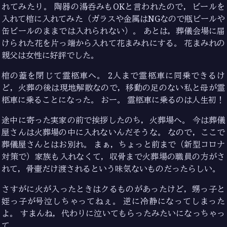
れてみたり。 陶器の湯呑みもOKと言われたので，ビールを
入れて棺に入れてみた（ガラスや金属はNGなので瓶ビールや
缶ビールのままでは入れられない）。 あとは，葬儀会場に届
けられた花を片っ端から入れて花まみれにする。 花まみれの
親父は女性に好評でした。
棺の蓋を閉じて霊柩車へ。 2人まで霊柩車に同乗できるけ
ど，火葬の後は現地解散なので，移動の足のない私と母が霊
柩車に乗ることになった。 おー。 霊柩車に乗るのは人生初！
途中に寄った実家の前で挨拶したのち，火葬場へ。 今は葬儀
屋さんは火葬場の中に入れないんだそうな。 なので，ここで
葬儀屋さんとはお別れ。 まぁ，ちょっと前まで（新型コロナ
対策で）家族も入れなくて，収骨まで火葬場の職員の方がさ
れて，骨壷だけ渡されるという味気ないものだったらしい。
さすがに火が入ったときはクるものがあったけど，甥っ子と
姪っ子が号泣しちゃってねぇ。 逆に冷静になってしまった
よ。 すまんね，代わりに泣いてもらったみたいになっちゃっ
て。