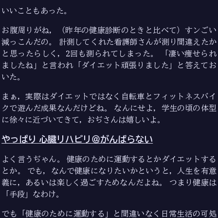
いいこともあった。
お腹周りがね，（昨年の健康診断のときと比べて）すンごい
減っこんだの。 計測してくれた看護師さんが測り間違えたか
と思ったらしく，2回も測られてしまった。 「凄い痩せられ
ましたね」と言われ「ダイエット頑張りました」と答えてお
いた。
まぁ，実際はダイエットではなく自転車とフィットネスバイ
クで遊んだ成果なんだけどね。 なんにせよ，学生の頃の体型
に徐々に近づいてきて，おぢさんは嬉しいよ。
やっぱり 心臓リハビリ＠がんばらない
よく言うぢゃん。 健康のために運動するとかダイエットする
とか。 でも，なんで健康になりたいかというと，人生を有意
義に，あるいは楽しく過ごすためなんだよね。 つまり健康は
「手段」なわけ。
でも「健康のために運動する」と間違いなく日常生活の可処