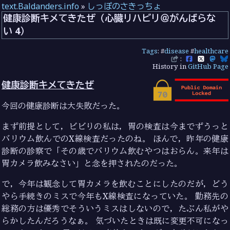
text.Baldanders.info
»
しっぽのさきっちょ
健康診断キメてきたぜ（心臓リハビリ＠がんばらな
い 4）
Tags
: #
disease
#
healthcare
:
History in
GitHub Page
健康診断キメてきたぜ
今回の健康診断は大失敗だった。
まず前提として，ビビりの私は，胃の検査は今までずうっと
バリウム飲んでのX線検査だったのね。 ほんで，昨年の健康
診断の診察で「その歳でバリウム飲むやつはおらん。来年は
胃カメラ飲みなさい」と念を押されたのだった。
で，今年は観念して胃カメラを飲むことにしたのだが，どう
やら手続きのミスで今年もX線検査になっていた。 勤務先の
総務の方は優秀でそういうミスはしないので，たぶん私がや
らかしたんだろうなぁ。 気づいたときは既に変更不可になっ