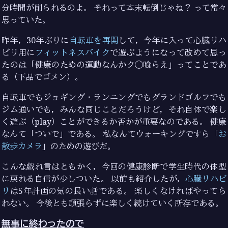
分時間が削られるのよ。 それって本末転倒じゃね？ って常々
思っていた。
昨年，30年ぶりに
自転車を再開
して，今年に入って心臓リハ
ビリ用に
フィットネスバイク
で遊ぶようになって改めて思っ
たのは「健康のための運動なんかク◯喰らえ」ってことであ
る（下品でゴメン）。
自転車でもジョギング・ランニングでもグランドゴルフでも
ジム通いでも，みんな同じことだろうけど，それ自体で楽し
く遊ぶ（play）ことができるか否かが重要なのである。 健康
なんて「ついで」である。 私なんてウォーキングですら「
お
散歩カメラ
」のための遊びだ。
こんな戯れ言はともかく，今回の健康診断で学生時代の体型
に戻れる自信が少しついた。 以前も紹介したが，
心臓リハビ
リ
は5年計画の気の長い話である。 楽しくなければやってら
れない。 今後とも頑張らずに楽しく続けていく所存である。
無事に終わったので