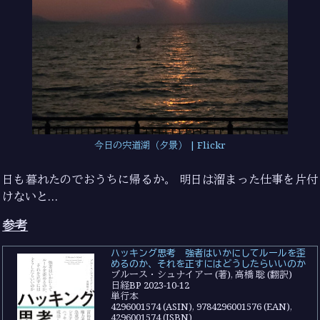
今日の宍道湖（夕景） | Flickr
日も暮れたのでおうちに帰るか。 明日は溜まった仕事を片付
けないと…
参考
ハッキング思考 強者はいかにしてルールを歪
めるのか、それを正すにはどうしたらいいのか
ブルース・シュナイアー (著), 高橋 聡 (翻訳)
日経BP 2023-10-12
単行本
4296001574 (ASIN), 9784296001576 (EAN),
4296001574 (ISBN)