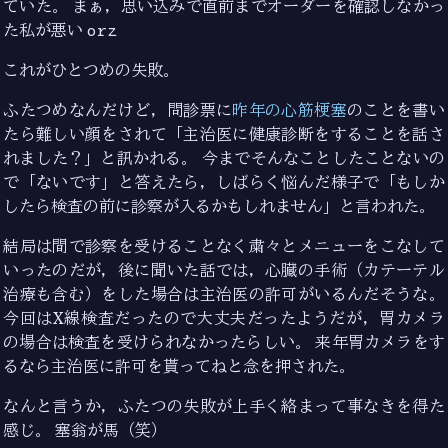
ていた。 まぁ，思い込みで直前までオーダーを確認しなかっ
た私が悪い
orz
これがひとつめの失敗。
ふたつめなんだけど，問診票に
昨年の心筋梗塞
のことを書い
たら難しい顔をされて「主治医に健康診断をすることを話さ
れました？」と訊かれる。 今までそんなことしたことないの
で「ないです」と答えたら，しばらく悩んだ様子で「もしか
したら検査の前に診察が入るかもしれません」と言われた。
結局は間で診察を受けることなく粛々とメニューをこなして
いったのだが，後に聞いた話では，心臓の手術（カテーテル
治療も含む）をした場合は主治医の許可がいるんだそうな。
今回はX線検査だったので大丈夫だったようだが，胃カメラ
の場合は検査を受けられなかったらしい。 来年胃カメラをす
るなら主治医に許可を貰ってねと念を押された。
なんと言うか，ふたつの失敗が上手く絡まって事なきを得た
感じ。 塞翁が馬（笑）