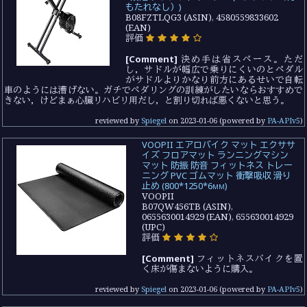
もたれなし）)
B08FZTLQG3 (ASIN), 4580559833602
(EAN)
評価
[Comment]
決め手は省スペース。ただ
し，サドルが幅広で乗りにくいのとペダル
がサドルよりかなり前方にあるせいで自転
車のようには漕げない。ガチでペダリングの訓練がしたいならおすすめで
きない，けどまぁ心臓リハビリ用だし，と割り切れば悪くないと思う。
reviewed by
Spiegel
on
2023-01-06
(powered by
PA-APIv5
)
VOOPII エアロバイク マット エクササ
イズ フロアマット ランニングマシン
マット 防振 防音 フィットネス トレー
ニング PVC ゴムマット 衝撃吸収 滑り
止め (800*1250*6mm)
VOOPII
B07QW456TB (ASIN),
0655630014929 (EAN), 655630014929
(UPC)
評価
[Comment]
フィットネスバイクを置
く床が傷まないように購入。
reviewed by
Spiegel
on
2023-01-06
(powered by
PA-APIv5
)