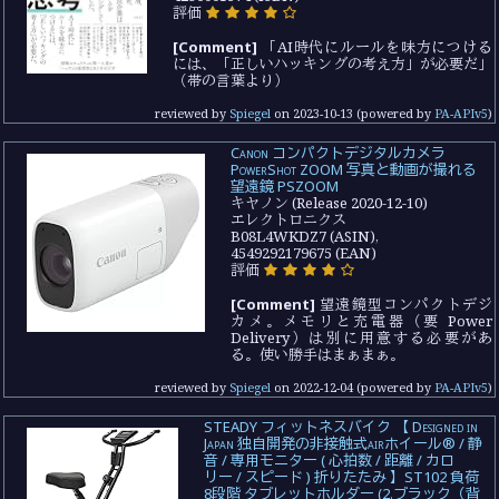
評価
[Comment]
「AI時代にルールを味方につける
には、「正しいハッキングの考え方」が必要だ」
（帯の言葉より）
reviewed by
Spiegel
on
2023-10-13
(powered by
PA-APIv5
)
Canon コンパクトデジタルカメラ
PowerShot ZOOM 写真と動画が撮れる
望遠鏡 PSZOOM
キヤノン (Release 2020-12-10)
エレクトロニクス
B08L4WKDZ7 (ASIN),
4549292179675 (EAN)
評価
[Comment]
望遠鏡型コンパクトデジ
カメ。メモリと充電器（要 Power
Delivery）は別に用意する必要があ
る。使い勝手はまぁまぁ。
reviewed by
Spiegel
on
2022-12-04
(powered by
PA-APIv5
)
STEADY フィットネスバイク 【 Designed in
Japan 独自開発の非接触式airホイール®︎ / 静
音 / 専用モニター ( 心拍数 / 距離 / カロ
リー / スピード ) 折りたたみ 】ST102 負荷
8段階 タブレットホルダー (2.ブラック（背