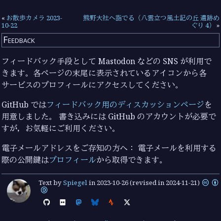
«
お散歩カメラ 2023-
熊野大社へ詣でる（八雲立つ風土記の丘 遺跡め
10-22
ぐり 4）
»
Feedback
フィードバック手段として Mastodon などの SNS が利用で
きます。各ページの末尾に表示されているアイコンから各
サービスのプロフィールにアクセスしてください。
GitHub では
フィードバック用のディスカッションページ
を
用意しました。 書き込みには GitHub のアカウントが必要で
すが，お気軽にご利用ください。
電子メールアドレスをご存知の方へ： 電子メールを利用する
際の公開鍵は
プロフィール
から取得できます。
Text by
Spiegel
in
2023-10-26
(revised in 2024-11-21)