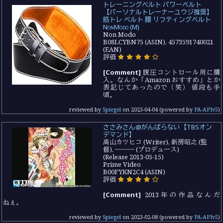
トレーニングベルト パワーベルト
【パーソナルトレーナーユウジ推奨】
筋トレ ベルト 腰 リフティングベルト
NonModo (M)
Non Modo
B08LCYBN75 (ASIN), 4573591740021
(EAN)
評価
[Comment]
腹圧コントロール用に購
入。なんか「Amazon おすすめ」とか
表記じてあったので（笑） 値段も手
頃。
reviewed by
Spiegel
on
2023-04-04
(powered by
PA-APIv5
)
ささみさん@がんばらない【TBSオン
デマンド】
高山カツヒコ (Writer), 新房昭之 (監
督), ――― (プロデュース)
(Release 2013-05-15)
Prime Video
B00FYKN2C4 (ASIN)
評価
[Comment]
2013年の作品なんだ
ねぇ。
reviewed by
Spiegel
on
2023-02-08
(powered by
PA-APIv5
)