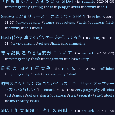
（何度目かの）さようなら SHA-1
(in
remark
,
2020-01-09
)
#
cryptography
#
gnupg
#
hash
#
openpgp
#
risk
#
security
#
sha-1
GnuPG 2.2.18 リリース： さようなら SHA-1
(in
release
,
2019-
11-26
) #
cryptography
#
gnupg
#
gpgpdump
#
hash
#
openpgp
#
risk
#
security
#
sha-1
#
tools
Hash 値を計算するパッケージを作ってみた
(in
golang
,
2017-10-
31
) #
cryptography
#
golang
#
hash
#
programming
暗号鍵関連の各種変数について
(in
remark
,
2017-10-17
)
#
cryptography
#
hash
#
management
#
risk
#
security
最初の SHA-1 衝突例
(in
remark
,
2017-02-25
) #
collision
#
cryptography
#
hash
#
risk
#
security
#
sha-1
週末スペシャル： Go コンパイラのセキュリティアップデー
トがあるらしい
(in
remark
,
2016-01-09
) #
cryptography
#
firefox
#
git
#
gnupg
#
golang
#
hash
#
openpgp
#
risk
#
security
#
sha-1
#
tools
#
vulnerability
#
x509
SHA-1 衝突問題： 廃止の前倒し
(in
remark
,
2015-10-22
)