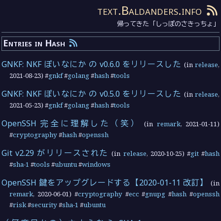
text.Baldanders.info
帰ってきた「しっぽのさきっちょ」
Entries in Hash
GNKF: NKF ぽいなにか の v0.6.0 をリリースした
(in
release
,
2021-08-23
) #
gnkf
#
golang
#
hash
#
tools
GNKF: NKF ぽいなにか の v0.5.0 をリリースした
(in
release
,
2021-05-23
) #
gnkf
#
golang
#
hash
#
tools
OpenSSH 完全に理解した（笑）
(in
remark
,
2021-01-11
)
#
cryptography
#
hash
#
openssh
Git v2.29 がリリースされた
(in
release
,
2020-10-25
) #
git
#
hash
#
sha-1
#
tools
#
ubuntu
#
windows
OpenSSH 鍵をアップグレードする【2020-01-11 改訂】
(in
remark
,
2020-06-01
) #
cryptography
#
ecc
#
gnupg
#
hash
#
openssh
#
risk
#
security
#
sha-1
#
ubuntu