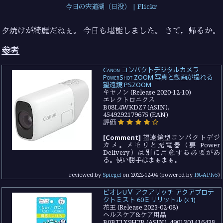
今日の宍道湖（日没） | Flickr
夕焼けが綺麗だねぇ。 今日も堪能しました。 さて，帰るか。
参考
Canon コンパクトデジタルカメラ
PowerShot ZOOM 写真と動画が撮れる
望遠鏡 PSZOOM
キヤノン (Release 2020-12-10)
エレクトロニクス
B08L4WKDZ7 (ASIN),
4549292179675 (EAN)
評価
[Comment]
望遠鏡型コンパクトデジ
カメ。メモリと充電器（要 Power
Delivery）は別に用意する必要があ
る。使い勝手はまぁまぁ。
reviewed by
Spiegel
on
2022-12-04
(powered by
PA-APIv5
)
ビオレUＶ アクアリッチ アクアプロテ
クトミスト 60ミリリットル (x 1)
花王 (Release 2023-02-08)
ヘルスケア&ケア用品
B0BT1X9H7B (ASIN), 4901301416438