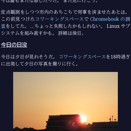
今は蕾もまだな感じだった。 また見に行こう。
定点観測をしつつ市内のあちこちで用事を済ませたあとは，
この前見つけた
コワーキングスペース
で
Chromebook の調
査
をしてた。 …ちょっと失敗したかもしれない。 Linux サブ
システムを組み直すかも。 詳細は後日。
今日の日没
今日は夕日が見れそうだ。
コワーキングスペース
を18時過ぎ
に出発して夕日の写真を撮りに行く。