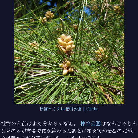
松ぼっくり in 椿谷公園 | Flickr
植物の名前はよく分からんなぁ。
椿谷公園
はなんじゃもん
じゃの木が有名で桜が終わったあとに花を咲かせるのだが，