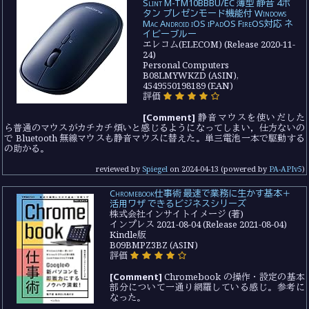
Slint M-TM10BBBU/EC 薄型 静音 4ボ
タン プレゼンモード機能付 Windows
Mac Android iOS iPadOS FireOS対応 ネ
イビーブルー
エレコム(ELECOM) (Release 2020-11-
24)
Personal Computers
B08LMYWKZD (ASIN),
4549550198189 (EAN)
評価
[Comment]
静音マウスを使いだした
ら普通のマウスがカチカチ煩いと感じるようになってしまい，仕方ないの
で Bluetooth 無線マウスも静音マウスに替えた。単三電池一本で駆動する
の助かる。
reviewed by
Spiegel
on
2024-04-13
(powered by
PA-APIv5
)
Chromebook仕事術 最速で業務に生かす基本＋
活用ワザ できるビジネスシリーズ
株式会社インサイトイメージ (著)
インプレス 2021-08-04 (Release 2021-08-04)
Kindle版
B09BMPZ3BZ (ASIN)
評価
[Comment]
Chromebook の操作・設定の基本
部分について一通り網羅している感じ。参考に
なった。