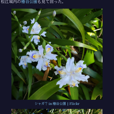
松江城内の
椿谷公園
も見て回った。
シャガ？ in 椿谷公園 | Flickr