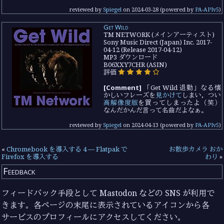
reviewed by
Spiegel
on
2024-03-28
(powered by
PA-APIv5
)
Get Wild
TM NETWORK (メインアーティスト)
Sony Music Direct (Japan) Inc. 2017-
04-12 (Release 2017-04-12)
MP3 ダウンロード
B06XXY7CHR (ASIN)
評価
[Comment]
「Get Wild 退勤」なる懐
かしいフレーズを
見かけて
しまい，つい
高解像度版
を買ってしまったよ（笑）
なんだかんだ言って名曲だよなぁ。
reviewed by
Spiegel
on
2024-04-13
(powered by
PA-APIv5
)
«
Chromebook を導入する 4 — Flatpak で
お散歩カメラ おか
Firefox を導入する
わり
»
Feedback
フィードバック手段として Mastodon などの SNS が利用で
きます。各ページの末尾に表示されているアイコンから各
サービスのプロフィールにアクセスしてください。