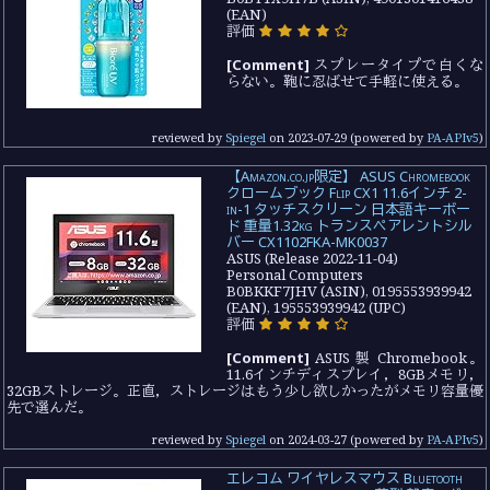
(EAN)
評価
[Comment]
スプレータイプで白くな
らない。鞄に忍ばせて手軽に使える。
reviewed by
Spiegel
on
2023-07-29
(powered by
PA-APIv5
)
【Amazon.co.jp限定】 ASUS Chromebook
クロームブック Flip CX1 11.6インチ 2-
in-1 タッチスクリーン 日本語キーボー
ド 重量1.32kg トランスペアレントシル
バー CX1102FKA-MK0037
ASUS (Release 2022-11-04)
Personal Computers
B0BKKF7JHV (ASIN), 0195553939942
(EAN), 195553939942 (UPC)
評価
[Comment]
ASUS 製 Chromebook。
11.6インチディスプレイ，8GBメモリ，
32GBストレージ。正直，ストレージはもう少し欲しかったがメモリ容量優
先で選んだ。
reviewed by
Spiegel
on
2024-03-27
(powered by
PA-APIv5
)
エレコム ワイヤレスマウス Bluetooth