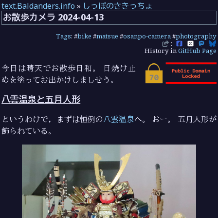
text.Baldanders.info
»
しっぽのさきっちょ
お散歩カメラ 2024-04-13
Tags
: #
bike
#
matsue
#
osanpo-camera
#
photography
:
History in
GitHub Page
今日は晴天でお散歩日和。 日焼け止
めを塗ってお出かけしましせう。
八雲温泉と五月人形
というわけで，まずは恒例の
八雲温泉
へ。 おー。 五月人形が
飾られている。