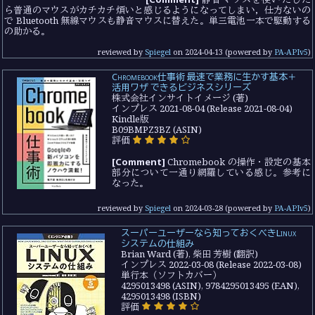
ら普通のマウスがカチカチ煩いと感じるようになってしまい，仕方ないの
で Bluetooth 無線マウスも静音マウスに替えた。単三電池一本で駆動する
の助かる。
reviewed by
Spiegel
on
2024-04-13
(powered by
PA-APIv5
)
Chromebook仕事術 最速で業務に生かす基本＋
活用ワザ できるビジネスシリーズ
株式会社インサイトイメージ (著)
インプレス 2021-08-04 (Release 2021-08-04)
Kindle版
B09BMPZ3BZ (ASIN)
評価
[Comment]
Chromebook の操作・設定の基本
部分について一通り網羅している感じ。参考に
なった。
reviewed by
Spiegel
on
2024-03-28
(powered by
PA-APIv5
)
スーパーユーザーなら知っておくべきLinux
システムの仕組み
Brian Ward (著), 柴田 芳樹 (翻訳)
インプレス 2022-03-08 (Release 2022-03-08)
単行本（ソフトカバー）
4295013498 (ASIN), 9784295013495 (EAN),
4295013498 (ISBN)
評価