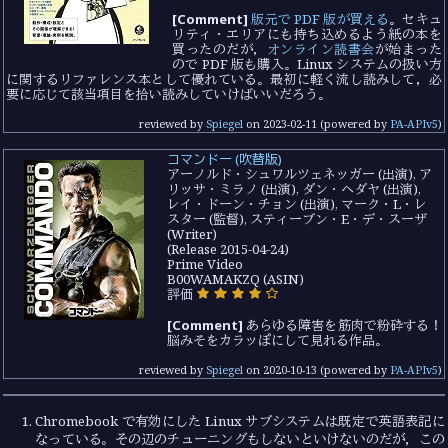
[Comment]
版元で PDF 版が買える
。セキュ
リティ・エリアにも持ち込めるよう紙の本を
買ったのだが，
オンライン読書会
が始まった
ので PDF 版も購入。Linux システムの扱い方
に関するリファレンス本として優れている。最初に軽く流し読みして，必
要に応じて該当項目を拾い読みしていけばいいだろう。
reviewed by
Spiegel
on
2023-02-11
(powered by
PA-APIv5
)
コマンドー (吹替版)
アーノルド・シュワルツェネッガー (出演), ア
リッサ・ミラノ (出演), ダン・ヘダヤ (出演),
レイ・ドーン・チョン (出演), マーク・L・レ
スター (監督), スティーブン・E・デ・スーザ
(Writer)
(Release 2015-04-24)
Prime Video
B00WAMAKZQ (ASIN)
評価
[Comment]
あらゆる障害を筋肉で粉砕する！
脳みそをカラッぽにして見れる作品。
reviewed by
Spiegel
on
2020-10-13
(powered by
PA-APIv5
)
Chromebook で有効にした Linux サブシステムは既定で英語表記に
なっている。その辺のチューニングもしないといけないのだが，この