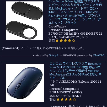
CloudValley 0.6mm 超薄型 ウェブカメラ
カバー、メタルカメラカバー カメラ目
隠し MacBook air・ノートパソコン・
iMac・デスクトップ・PC・MacBook
Pro・iPad・iPhone 8/7/6用、プライバ
シーウェブカメラプロテクション 【2
本セット】ブラック
CloudValley
Personal Computers
B079MCPJGH (ASIN), 0654070887322
(EAN), 654070887322 (UPC)
評価
[Comment]
ノートPCに見られるのが嫌なので目隠しした。
reviewed by
Spiegel
on
2024-03-30
(powered by
PA-APIv5
)
エレコム ワイヤレスマウス Bluetooth
Slint M-TM10BBBU/EC 薄型 静音 4ボ
タン プレゼンモード機能付 Windows
Mac Android iOS iPadOS FireOS対応 ネ
イビーブルー
エレコム(ELECOM) (Release 2020-11-
24)
Personal Computers
B08LMYWKZD (ASIN),
4549550198189 (EAN)
評価
[Comment]
静音マウスを使いだした