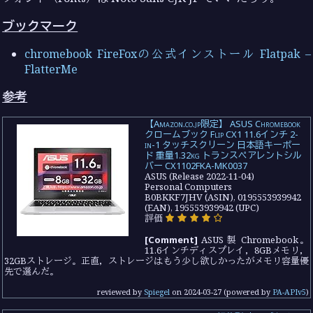
ブックマーク
chromebook FireFoxの公式インストール Flatpak –
FlatterMe
参考
【Amazon.co.jp限定】 ASUS Chromebook
クロームブック Flip CX1 11.6インチ 2-
in-1 タッチスクリーン 日本語キーボー
ド 重量1.32kg トランスペアレントシル
バー CX1102FKA-MK0037
ASUS (Release 2022-11-04)
Personal Computers
B0BKKF7JHV (ASIN), 0195553939942
(EAN), 195553939942 (UPC)
評価
[Comment]
ASUS 製 Chromebook。
11.6インチディスプレイ，8GBメモリ，
32GBストレージ。正直，ストレージはもう少し欲しかったがメモリ容量優
先で選んだ。
reviewed by
Spiegel
on
2024-03-27
(powered by
PA-APIv5
)