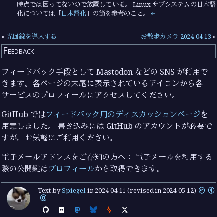
時点では困ってないので放置している。 Linux サブシステムの日本語
化については「
日本語化
」の節を参考のこと。
↩︎
«
光回線を導入する
お散歩カメラ 2024-04-13
»
Feedback
フィードバック手段として Mastodon などの SNS が利用で
きます。各ページの末尾に表示されているアイコンから各
サービスのプロフィールにアクセスしてください。
GitHub では
フィードバック用のディスカッションページ
を
用意しました。 書き込みには GitHub のアカウントが必要で
すが，お気軽にご利用ください。
電子メールアドレスをご存知の方へ： 電子メールを利用する
際の公開鍵は
プロフィール
から取得できます。
Text by
Spiegel
in
2024-04-11
(revised in 2024-05-12)