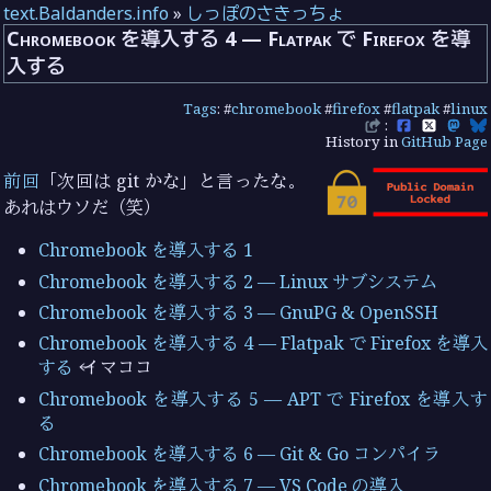
text.Baldanders.info
»
しっぽのさきっちょ
Chromebook を導入する 4 — Flatpak で Firefox を導
入する
Tags
: #
chromebook
#
firefox
#
flatpak
#
linux
:
History in
GitHub Page
前回
「次回は git かな」と言ったな。
あれはウソだ（笑）
Chromebook を導入する 1
Chromebook を導入する 2 — Linux サブシステム
Chromebook を導入する 3 — GnuPG & OpenSSH
Chromebook を導入する 4 — Flatpak で Firefox を導入
する
← イマココ
Chromebook を導入する 5 — APT で Firefox を導入す
る
Chromebook を導入する 6 — Git & Go コンパイラ
Chromebook を導入する 7 — VS Code の導入