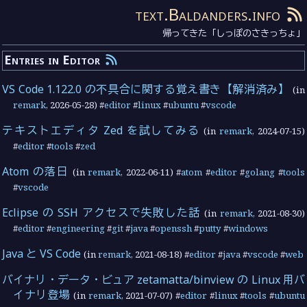
text.Baldanders.info
帰ってきた「しっぽのさきっちょ」
Entries in Editor
VS Code 1.122.0 の不具合に関する覚え書き【解消済み】
(in
remark
,
2026-05-28
) #
editor
#
linux
#
ubuntu
#
vscode
テキストエディタ Zed を試してみる
(in
remark
,
2024-07-15
)
#
editor
#
tools
#
zed
Atom の落日
(in
remark
,
2022-06-11
) #
atom
#
editor
#
golang
#
tools
#
vscode
Eclipse の SSH アクセスで失敗した話
(in
remark
,
2021-08-30
)
#
editor
#
engineering
#
git
#
java
#
openssh
#
putty
#
windows
Java と VS Code
(in
remark
,
2021-08-18
) #
editor
#
java
#
vscode
#
web
バイナリ・データ・ビュア zetamatta/binview の Linux 用バ
イナリ登場
(in
remark
,
2021-07-07
) #
editor
#
linux
#
tools
#
ubuntu