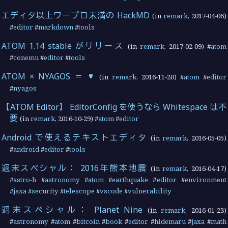
エディタ以上ワープロ未満の HackMD
(in
remark
,
2017-04-06
)
#
editor
#
markdown
#
tools
ATOM 1.14 stable がリリース
(in
remark
,
2017-02-09
) #
atom
#
conemu
#
editor
#
tools
ATOM × NYAGOS ＝ ♥
(in
remark
,
2016-11-20
) #
atom
#
editor
#
nyagos
【ATOM Editor】 EditorConfig を使うなら Whitespace は不
要
(in
remark
,
2016-10-29
) #
atom
#
editor
Android で使えるテキストエディタ
(in
remark
,
2016-05-05
)
#
android
#
editor
#
tools
週末スペシャル： 2016年熊本地震
(in
remark
,
2016-04-17
)
#
astro-h
#
astronomy
#
atom
#
earthquake
#
editor
#
environment
#
jaxa
#
security
#
telescope
#
vscode
#
vulnerability
週末スペシャル： Planet Nine
(in
remark
,
2016-01-23
)
#
astronomy
#
atom
#
bitcoin
#
book
#
editor
#
hidemaru
#
jaxa
#
math