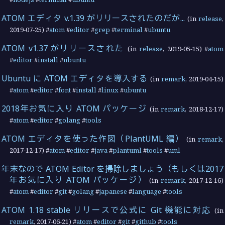
ATOM エディタ v.1.39 がリリースされたのだが...
(in
release
,
2019-07-25
) #
atom
#
editor
#
grep
#
terminal
#
ubuntu
ATOM v1.37 がリリースされた
(in
release
,
2019-05-15
) #
atom
#
editor
#
install
#
ubuntu
Ubuntu に ATOM エディタを導入する
(in
remark
,
2019-04-15
)
#
atom
#
editor
#
font
#
install
#
linux
#
ubuntu
2018年お気に入り ATOM パッケージ
(in
remark
,
2018-12-17
)
#
atom
#
editor
#
golang
#
tools
ATOM エディタを使った作図（PlantUML 編）
(in
remark
,
2017-12-17
) #
atom
#
editor
#
java
#
plantuml
#
tools
#
uml
年末なので ATOM Editor を掃除しましょう（もしくは2017
年お気に入り ATOM パッケージ）
(in
remark
,
2017-12-16
)
#
atom
#
editor
#
git
#
golang
#
japanese
#
language
#
tools
ATOM 1.18 stable リリースで公式に Git 機能に対応
(in
remark
,
2017-06-21
) #
atom
#
editor
#
git
#
github
#
tools