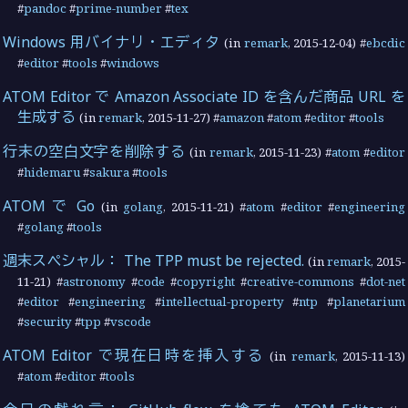
#
pandoc
#
prime-number
#
tex
Windows 用バイナリ・エディタ
(in
remark
,
2015-12-04
) #
ebcdic
#
editor
#
tools
#
windows
ATOM Editor で Amazon Associate ID を含んだ商品 URL を
生成する
(in
remark
,
2015-11-27
) #
amazon
#
atom
#
editor
#
tools
行末の空白文字を削除する
(in
remark
,
2015-11-23
) #
atom
#
editor
#
hidemaru
#
sakura
#
tools
ATOM で Go
(in
golang
,
2015-11-21
) #
atom
#
editor
#
engineering
#
golang
#
tools
週末スペシャル： The TPP must be rejected.
(in
remark
,
2015-
11-21
) #
astronomy
#
code
#
copyright
#
creative-commons
#
dot-net
#
editor
#
engineering
#
intellectual-property
#
ntp
#
planetarium
#
security
#
tpp
#
vscode
ATOM Editor で現在日時を挿入する
(in
remark
,
2015-11-13
)
#
atom
#
editor
#
tools