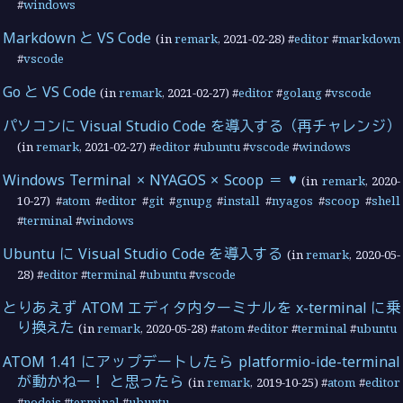
#
windows
Markdown と VS Code
(in
remark
,
2021-02-28
) #
editor
#
markdown
#
vscode
Go と VS Code
(in
remark
,
2021-02-27
) #
editor
#
golang
#
vscode
パソコンに Visual Studio Code を導入する（再チャレンジ）
(in
remark
,
2021-02-27
) #
editor
#
ubuntu
#
vscode
#
windows
Windows Terminal × NYAGOS × Scoop ＝ ♥
(in
remark
,
2020-
10-27
) #
atom
#
editor
#
git
#
gnupg
#
install
#
nyagos
#
scoop
#
shell
#
terminal
#
windows
Ubuntu に Visual Studio Code を導入する
(in
remark
,
2020-05-
28
) #
editor
#
terminal
#
ubuntu
#
vscode
とりあえず ATOM エディタ内ターミナルを x-terminal に乗
り換えた
(in
remark
,
2020-05-28
) #
atom
#
editor
#
terminal
#
ubuntu
ATOM 1.41 にアップデートしたら platformio-ide-terminal
が動かねー！ と思ったら
(in
remark
,
2019-10-25
) #
atom
#
editor
#
nodejs
#
terminal
#
ubuntu